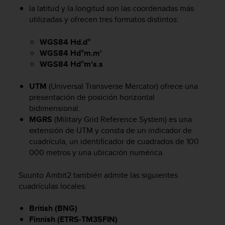
c
la latitud y la longitud son las coordenadas más
o
utilizadas y ofrecen tres formatos distintos:
n
t
WGS84 Hd.d°
e
WGS84 Hd°m.m'
n
WGS84 Hd°m's.s
i
d
o
UTM
(Universal Transverse Mercator) ofrece una
w
presentación de posición horizontal
e
bidimensional.
b
MGRS
(Military Grid Reference System) es una
(
extensión de UTM y consta de un indicador de
W
cuadrícula, un identificador de cuadrados de 100
e
000 metros y una ubicación numérica.
b
C
Suunto Ambit2
también admite las siguientes
o
cuadrículas locales:
n
t
e
British (BNG)
n
Finnish (ETRS-TM35FIN)