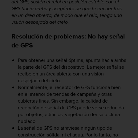
del GPS, sostén el reloj en posición estable con el
i
o
GPS hacia arriba y asegúrate de que te encuentras
w
en un área abierta, de modo que el reloj tenga una
e
visión despejada del cielo.
b
d
Resolución de problemas: No hay señal
e
de GPS
a
c
u
Para obtener una señal óptima, apunta hacia arriba
e
la parte del GPS del dispositivo. La mejor señal se
r
recibe en un área abierta con una visión
d
despejada del cielo.
o
Normalmente, el receptor de GPS funciona bien
c
en el interior de tiendas de campaña y otras
o
n
cubiertas finas. Sin embargo, la calidad de
l
recepción de señal de GPS puede verse reducida
a
por objetos, edificios, vegetación densa o clima
s
nublado.
P
La señal de GPS no atraviesa ningún tipo de
a
construcción sólida, ni el agua. Por lo tanto, no
u