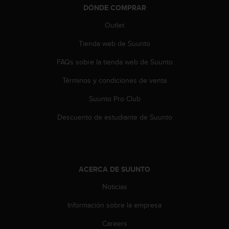
n
DÓNDE COMPRAR
t
Outlet
o
d
Tienda web de Suunto
e
S
FAQs sobre la tienda web de Suunto
e
r
Términos y condiciones de venta
v
i
Suunto Pro Club
c
Descuento de estudiante de Suunto
i
o
a
l
C
l
ACERCA DE SUUNTO
i
Noticias
e
n
Información sobre la empresa
t
e
Careers