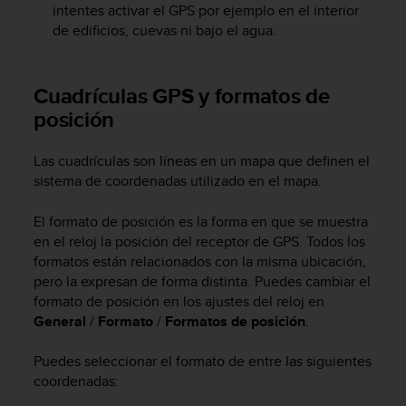
intentes activar el GPS por ejemplo en el interior
t
de edificios, cuevas ni bajo el agua.
a
s
d
e
Cuadrículas GPS y formatos de
a
posición
c
c
Las cuadrículas son líneas en un mapa que definen el
e
s
sistema de coordenadas utilizado en el mapa.
i
b
El formato de posición es la forma en que se muestra
i
en el reloj la posición del receptor de GPS. Todos los
l
formatos están relacionados con la misma ubicación,
i
pero la expresan de forma distinta. Puedes cambiar el
d
formato de posición en los ajustes del reloj en
a
General
/
Formato
/
Formatos de posición
.
d
p
a
Puedes seleccionar el formato de entre las siguientes
r
coordenadas:
a