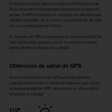
m
El
Suunto Ambit2
utiliza el sistema GPS (Sistema de
i
Posicionamiento Global) para determinar tu posición
s
actual. El GPS incorpora un conjunto de satélites que
o
orbitan alrededor de la Tierra a una altitud de 20 000
d
km y una velocidad de 4 km/s.
e
a
l
El receptor de GPS incorporado en
Suunto Ambit2
ha
c
sido optimizado para su uso en la muñeca y recibe
a
datos desde un ángulo muy amplio.
n
z
a
Obtención de señal de GPS
r
e
l
Suunto Ambit2
activa el GPS automáticamente
n
cuando seleccionas un modo de deporte que utiliza
i
la funcionalidad de GPS, determinas su ubicación o
v
empiezas a navegar.
e
l
d
e