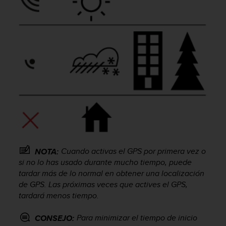
c
o
n
f
o
r
m
i
d
a
d
A
A
e
n
Cuando activas el GPS por primera vez o
NOTA:
e
si no lo has usado durante mucho tiempo, puede
s
tardar más de lo normal en obtener una localización
t
de GPS. Las próximas veces que actives el GPS,
e
tardará menos tiempo.
s
i
Para minimizar el tiempo de inicio
CONSEJO:
t