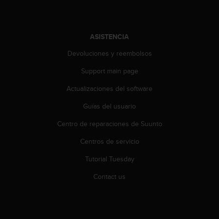
c
o
n
ASISTENCIA
t
a
Devoluciones y reembolsos
c
t
Support main page
o
c
Actualizaciones del software
o
Guías del usuario
n
e
Centro de reparaciones de Suunto
l
d
Centros de servicio
e
p
Tutorial Tuesday
a
r
Contact us
t
a
m
e