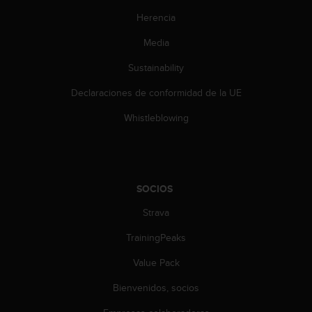
e
n
Herencia
E
Media
E
.
Sustainability
U
Declaraciones de conformidad de la UE
U
.
Whistleblowing
e
n
e
l
+
SOCIOS
1
8
Strava
5
TrainingPeaks
5
2
Value Pack
5
8
Bienvenidos, socios
0
9