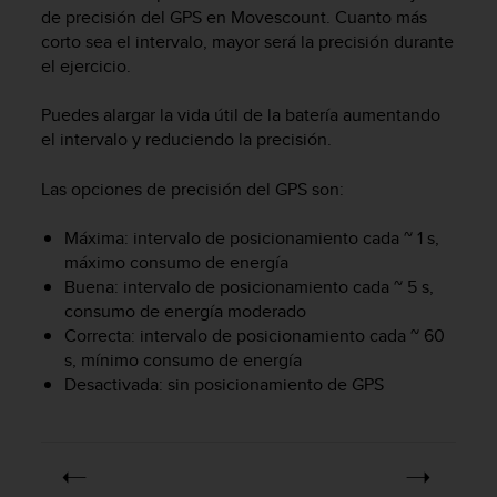
s
de precisión del GPS en Movescount. Cuanto más
,
corto sea el intervalo, mayor será la precisión durante
W
el ejercicio.
C
A
Puedes alargar la vida útil de la batería aumentando
G
el intervalo y reduciendo la precisión.
)
2
Las opciones de precisión del GPS son:
.
0
Máxima: intervalo de posicionamiento cada ~ 1 s,
y
o
máximo consumo de energía
t
Buena: intervalo de posicionamiento cada ~ 5 s,
r
consumo de energía moderado
a
Correcta: intervalo de posicionamiento cada ~ 60
s
s, mínimo consumo de energía
n
Desactivada: sin posicionamiento de GPS
o
r
m
a
s