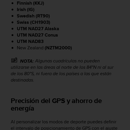
t
Finnish (KKJ)
A
Irish (IG)
c
Swedish (RT90)
c
Swiss (CH1903)
e
UTM NAD27 Alaska
s
UTM NAD27 Conus
s
UTM NAD83
i
b
New Zealand
(NZTM2000)
i
l
Algunas cuadrículas no pueden
NOTA:
i
utilizarse en las áreas al norte de los 84°N ni al sur
t
de los 80°S, ni fuera de los países a las que están
y
destinadas.
G
u
i
Precisión del GPS y ahorro de
d
e
energía
l
i
Al personalizar los modos de deporte puedes definir
n
el intervalo de posicionamiento de GPS con el ajuste
e