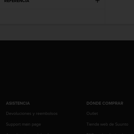
t
REFERENCIA
A
c
c
e
s
s
i
b
i
l
i
t
y
G
u
i
d
ASISTENCIA
DÓNDE COMPRAR
e
Devoluciones y reembolsos
Outlet
l
i
Support main page
Tienda web de Suunto
n
e