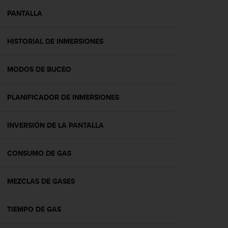
i
o
PANTALLA
w
e
HISTORIAL DE INMERSIONES
b
d
e
MODOS DE BUCEO
a
c
u
PLANIFICADOR DE INMERSIONES
e
r
d
INVERSIÓN DE LA PANTALLA
o
c
CONSUMO DE GAS
o
n
l
MEZCLAS DE GASES
a
s
P
TIEMPO DE GAS
a
u