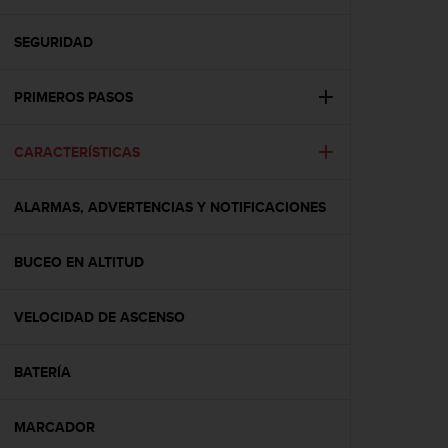
m
i
s
SEGURIDAD
o
d
PRIMEROS PASOS
e
a
l
CARACTERÍSTICAS
c
a
n
ALARMAS, ADVERTENCIAS Y NOTIFICACIONES
z
a
r
BUCEO EN ALTITUD
e
l
VELOCIDAD DE ASCENSO
n
i
v
BATERÍA
e
l
d
MARCADOR
e