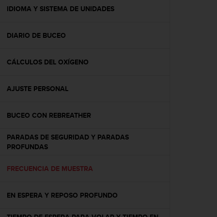
t
IDIOMA Y SISTEMA DE UNIDADES
a
s
DIARIO DE BUCEO
d
e
a
CÁLCULOS DEL OXÍGENO
c
c
e
AJUSTE PERSONAL
s
i
b
BUCEO CON REBREATHER
i
l
PARADAS DE SEGURIDAD Y PARADAS
i
PROFUNDAS
d
a
FRECUENCIA DE MUESTRA
d
p
a
EN ESPERA Y REPOSO PROFUNDO
r
a