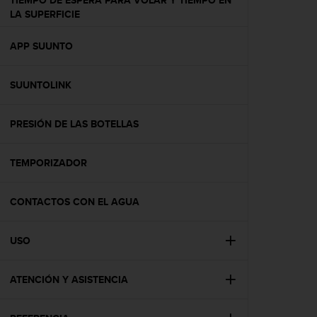
TIEMPO DE ESPERA PARA VOLAR Y TIEMPO EN
c
LA SUPERFICIE
o
n
APP SUUNTO
t
e
n
SUUNTOLINK
i
d
o
PRESIÓN DE LAS BOTELLAS
w
e
b
TEMPORIZADOR
(
W
CONTACTOS CON EL AGUA
e
b
C
USO
o
n
t
ATENCIÓN Y ASISTENCIA
e
n