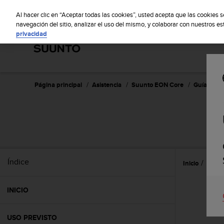
S
S
u
Al hacer clic en “Aceptar todas las cookies”, usted acepta que las cookies 
u
navegación del sitio, analizar el uso del mismo, y colaborar con nuestros e
privacidad
n
t
o
m
a
n
Página principal
Asistencia
Suunto EON Core
Guía del u
t
i
e
n
e
s
u
Índice
Inicio
Caract
c
o
m
INICIO
p
r
o
USO PREVISTO