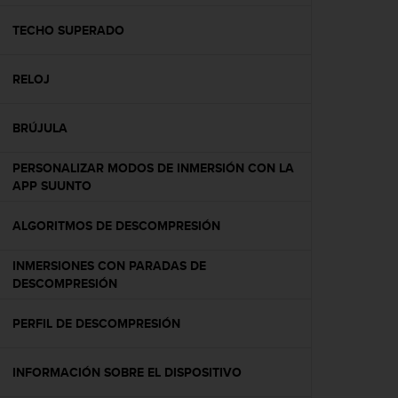
c
o
TECHO SUPERADO
n
f
RELOJ
o
r
m
BRÚJULA
i
d
PERSONALIZAR MODOS DE INMERSIÓN CON LA
a
APP SUUNTO
d
A
A
ALGORITMOS DE DESCOMPRESIÓN
e
n
INMERSIONES CON PARADAS DE
e
DESCOMPRESIÓN
s
t
PERFIL DE DESCOMPRESIÓN
e
s
i
INFORMACIÓN SOBRE EL DISPOSITIVO
t