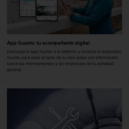
s
,
W
C
A
G
)
App Suunto: tu acompañante digital
2
.
Descarga la app Suunto a tu teléfono y conecta tu dispositivo
0
Suunto para estar al tanto de tu vida activa con información
y
sobre tus entrenamientos y las tendencias de tu actividad
o
general.
t
r
a
s
n
o
r
m
a
s