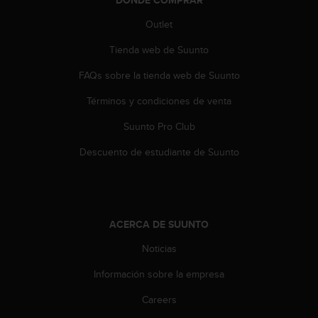
i
e
Outlet
n
e
Tienda web de Suunto
s
a
FAQs sobre la tienda web de Suunto
l
Términos y condiciones de venta
g
ú
Suunto Pro Club
n
p
Descuento de estudiante de Suunto
r
o
b
l
e
ACERCA DE SUUNTO
m
a
Noticias
p
a
Información sobre la empresa
r
Careers
a
a