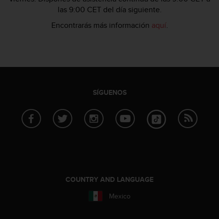
e
las 9:00 CET del día siguiente.
n
E
Encontrarás más información
aquí
.
E
.
U
U
.
e
SÍGUENOS
n
e
l
+
1
8
5
5
2
COUNTRY AND LANGUAGE
5
Mexico
8
0
9