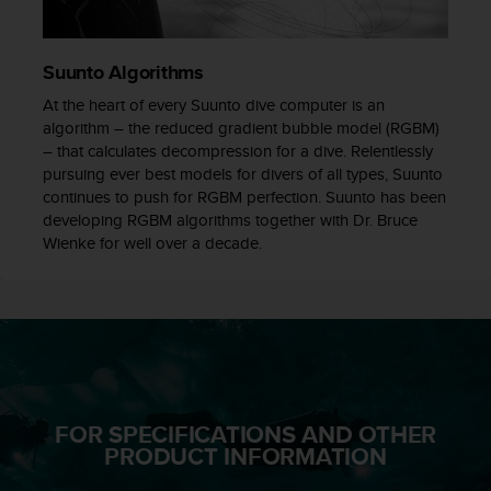
c
o
n
Suunto Algorithms
t
At the heart of every Suunto dive computer is an
a
algorithm – the reduced gradient bubble model (RGBM)
c
– that calculates decompression for a dive. Relentlessly
t
o
pursuing ever best models for divers of all types, Suunto
c
continues to push for RGBM perfection. Suunto has been
o
developing RGBM algorithms together with Dr. Bruce
n
Wienke for well over a decade.
e
l
d
e
p
a
r
t
FOR SPECIFICATIONS AND OTHER
a
PRODUCT INFORMATION
m
e