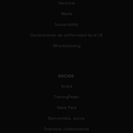
Herencia
c
c
Media
e
d
Sustainability
e
r
Declaraciones de conformidad de la UE
a
Whistleblowing
l
a
i
n
f
SOCIOS
o
r
Strava
m
a
TrainingPeaks
c
i
Value Pack
ó
n
Bienvenidos, socios
c
Empresas colaboradoras
o