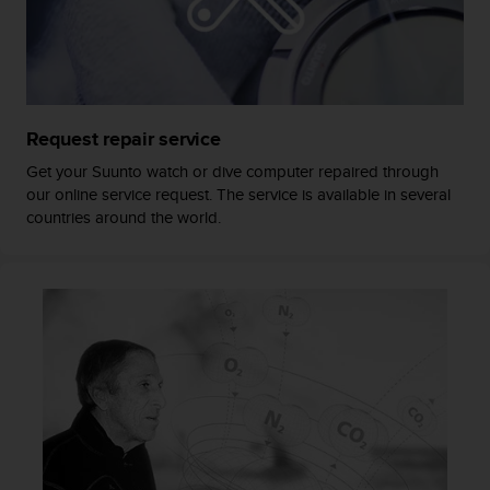
d
e
a
c
c
e
Request repair service
s
i
Get your Suunto watch or dive computer repaired through
b
our online service request. The service is available in several
i
countries around the world.
l
i
d
a
d
.
P
o
n
t
e
e
n