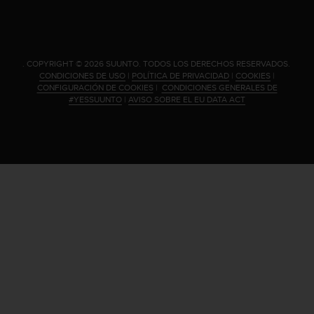
n
t
e
n
i
.
COPYRIGHT © 2026 SUUNTO.
TODOS LOS DERECHOS RESERVADOS.
CONDICIONES DE USO
|
POLÍTICA DE PRIVACIDAD
|
COOKIES
|
d
CONFIGURACIÓN DE COOKIES
|
CONDICIONES GENERALES DE
a
#YESSUUNTO
|
AVISO SOBRE EL EU DATA ACT
e
n
e
s
t
e
s
i
t
i
o
w
e
b
.