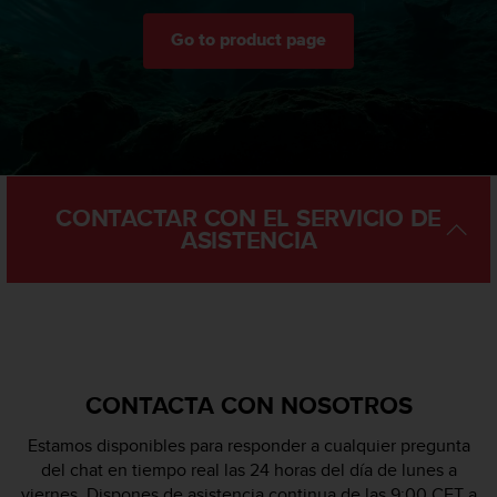
n
t
Go to product page
o
d
e
S
e
r
v
i
CONTACTAR CON EL SERVICIO DE
c
ASISTENCIA
i
o
a
l
C
l
i
CONTACTA CON NOSOTROS
e
n
Estamos disponibles para responder a cualquier pregunta
t
del chat en tiempo real las 24 horas del día de lunes a
e
viernes. Dispones de asistencia continua de las 9:00 CET a