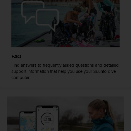
t
A
c
c
e
s
s
i
b
i
FAQ
l
i
Find answers to frequently asked questions and detailed
t
support information that help you use your Suunto dive
y
computer.
G
u
i
d
e
l
i
n
e