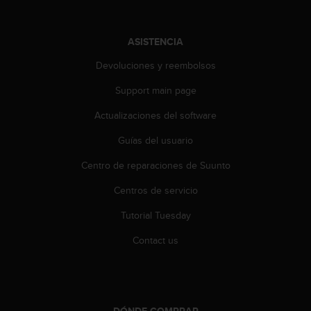
0
0
(
ASISTENCIA
l
l
Devoluciones y reembolsos
a
Support main page
m
a
Actualizaciones del software
d
a
Guías del usuario
g
r
Centro de reparaciones de Suunto
a
t
Centros de servicio
u
Tutorial Tuesday
i
t
Contact us
a
)
s
i
t
DÓNDE COMPRAR