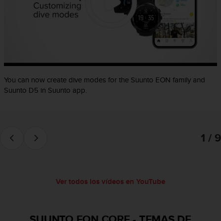
c
o
n
f
o
r
m
i
You can now create dive modes for the Suunto EON family and
d
Suunto D5 in Suunto app.
a
d
A
A
e
1 / 9
n
e
s
t
Ver todos los vídeos en YouTube
e
s
i
t
SUUNTO EON CORE
-
TEMAS DE