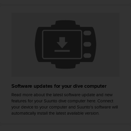
t
a
s
d
e
a
c
c
e
s
i
b
i
l
Software updates for your dive computer
i
d
Read more about the latest software update and new
a
features for your Suunto dive computer here. Connect
d
your device to your computer and Suunto's software will
p
automatically install the latest available version.
a
r
a