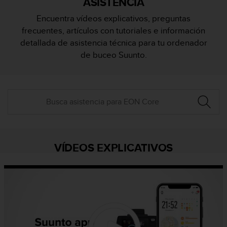
ASISTENCIA
m
i
Encuentra vídeos explicativos, preguntas
s
frecuentes, artículos con tutoriales e información
o
d
detallada de asistencia técnica para tu ordenador
e
de buceo Suunto.
a
l
c
a
n
z
a
r
e
VÍDEOS EXPLICATIVOS
l
n
i
v
e
l
d
e