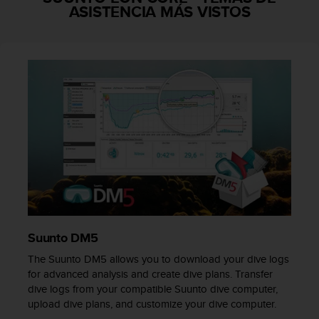
i
ASISTENCIA MÁS VISTOS
o
w
e
b
d
e
a
c
u
e
r
d
o
c
o
n
Suunto DM5
l
The Suunto DM5 allows you to download your dive logs
a
for advanced analysis and create dive plans. Transfer
s
dive logs from your compatible Suunto dive computer,
P
a
upload dive plans, and customize your dive computer.
u