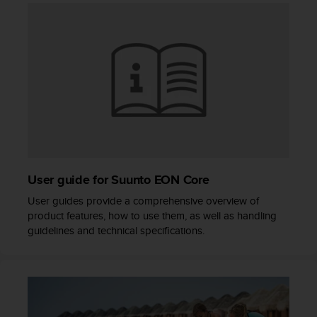
c
o
n
t
e
n
i
d
o
w
e
b
(
User guide for Suunto EON Core
W
User guides provide a comprehensive overview of
e
product features, how to use them, as well as handling
b
guidelines and technical specifications.
C
o
n
t
e
n