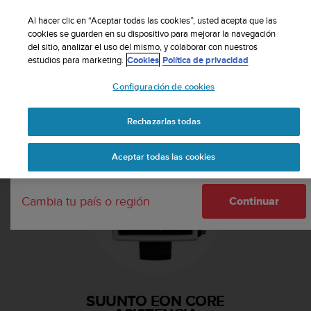
S
Suscribete a nuestro boletín y obtén un 5% de
u
Al hacer clic en “Aceptar todas las cookies”, usted acepta que las
descuento
| Fácil devolución
u
cookies se guarden en su dispositivo para mejorar la navegación
Tu país o región:
del sitio, analizar el uso del mismo, y colaborar con nuestros
n
estudios para marketing.
Cookies
Política de privacidad
t
o
Configuración de cookies
m
United States
a
Página principal
Asistencia
Suunto EON Core
n
Rechazarlas todas
Currency: $ (USD)
t
i
Shipping only to United States
Aceptar todas las cookies
e
n
e
Cambia tu país o región
s
Continuar
u
c
o
m
p
r
SUUNTO EON CORE
o