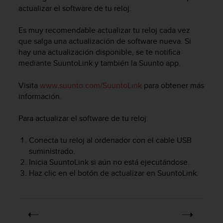
m
actualizar el software de tu reloj.
i
s
Es muy recomendable actualizar tu reloj cada vez
o
d
que salga una actualización de software nueva. Si
e
hay una actualización disponible, se te notifica
a
mediante SuuntoLink y también la Suunto app.
l
c
Visita
www.suunto.com/SuuntoLink
para obtener más
a
información.
n
z
Para actualizar el software de tu reloj:
a
r
Conecta tu reloj al ordenador con el cable USB
e
l
suministrado.
n
Inicia SuuntoLink si aún no está ejecutándose.
i
Haz clic en el botón de actualizar en SuuntoLink.
v
e
l
d
e