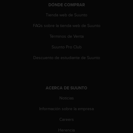
DÓNDE COMPRAR
t
a
Tienda web de Suunto
s
d
FAQs sobre la tienda web de Suunto
e
a
Términos de Venta
c
c
Suunto Pro Club
e
Descuento de estudiante de Suunto
s
i
b
i
l
ACERCA DE SUUNTO
i
d
Noticias
a
d
Información sobre la empresa
p
a
Careers
r
a
Herencia