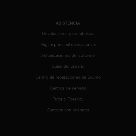
i
o
w
e
ASISTENCIA
b
d
Devoluciones y reembolsos
e
a
Página principal de asistencia
c
Actualizaciones del software
u
e
Guías del usuario
r
d
Centro de reparaciones de Suunto
o
c
Centros de servicio
o
n
Tutorial Tuesday
l
Contacta con nosotros
a
s
P
a
u