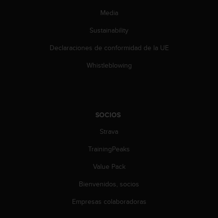
c
Media
o
n
Sustainability
t
e
Declaraciones de conformidad de la UE
n
i
Whistleblowing
d
o
w
e
b
SOCIOS
(
W
Strava
e
TrainingPeaks
b
C
Value Pack
o
n
Bienvenidos, socios
t
e
Empresas colaboradoras
n