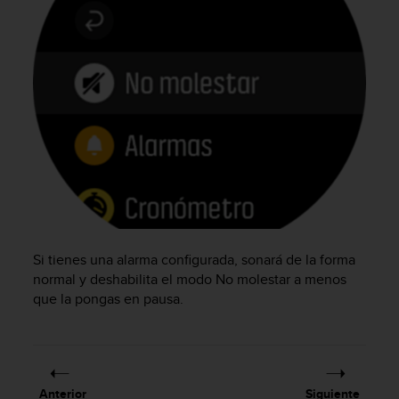
c
o
n
f
o
r
m
i
d
a
d
A
A
e
Si tienes una alarma configurada, sonará de la forma
n
normal y deshabilita el modo No molestar a menos
e
s
que la pongas en pausa.
t
e
s
i
t
Anterior
Siguiente