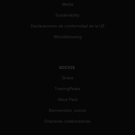
t
Media
A
c
Sustainability
c
e
Declaraciones de conformidad de la UE
s
s
Whistleblowing
i
b
i
l
i
SOCIOS
t
Strava
y
G
TrainingPeaks
u
i
Value Pack
d
e
Bienvenidos, socios
l
i
Empresas colaboradoras
n
e