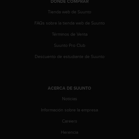
DÓNDE COMPRAR
c
o
Tienda web de Suunto
n
t
FAQs sobre la tienda web de Suunto
e
n
Términos de Venta
i
Suunto Pro Club
d
o
Descuento de estudiante de Suunto
w
e
b
(
W
ACERCA DE SUUNTO
e
b
Noticias
C
o
Información sobre la empresa
n
t
Careers
e
Herencia
n