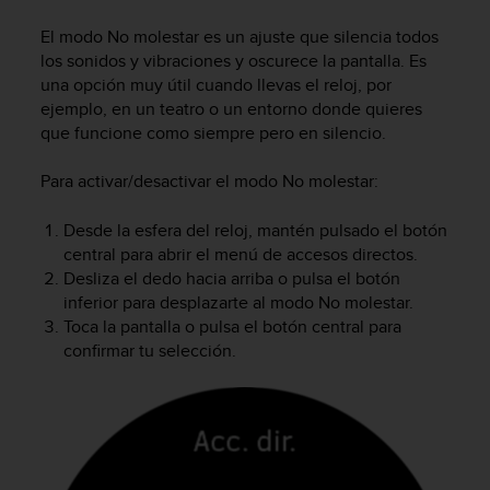
m
i
El modo No molestar es un ajuste que silencia todos
s
los sonidos y vibraciones y oscurece la pantalla. Es
o
una opción muy útil cuando llevas el reloj, por
d
ejemplo, en un teatro o un entorno donde quieres
e
que funcione como siempre pero en silencio.
a
l
c
Para activar/desactivar el modo No molestar:
a
n
Desde la esfera del reloj, mantén pulsado el botón
z
central para abrir el menú de accesos directos.
a
Desliza el dedo hacia arriba o pulsa el botón
r
inferior para desplazarte al modo No molestar.
e
Toca la pantalla o pulsa el botón central para
l
confirmar tu selección.
n
i
v
e
l
d
e