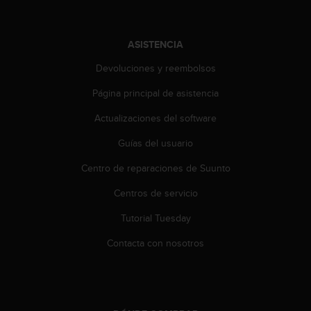
t
a
s
ASISTENCIA
d
e
Devoluciones y reembolsos
a
Página principal de asistencia
c
c
Actualizaciones del software
e
s
Guías del usuario
i
b
Centro de reparaciones de Suunto
i
l
Centros de servicio
i
Tutorial Tuesday
d
a
Contacta con nosotros
d
p
a
r
a