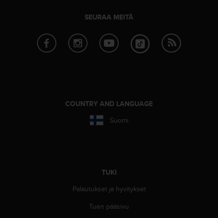
u
t
SEURAA MEITÄ
t
a
k
o
s
k
e
v
i
COUNTRY AND LANGUAGE
e
Suomi
n
s
t
a
n
d
TUKI
a
Palautukset ja hyvitykset
r
d
Tuen pääsivu
i