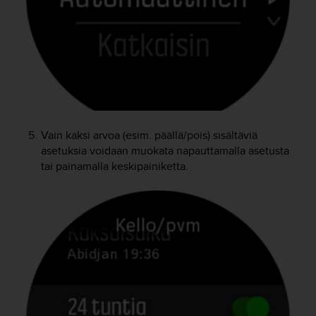
-
o
h
j
e
i
s
t
u
Vain kaksi arvoa (esim. päällä/pois) sisältäviä
s
asetuksia voidaan muokata napauttamalla asetusta
)
tai painamalla keskipainiketta.
2
.
0
-
v
e
r
s
i
o
n