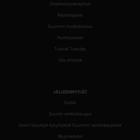
e
Ohjelmistopäivitykset
n
v
Käyttöoppaat
a
Suunnon huoltokeskus
a
t
Huoltopisteet
i
m
Tutorial Tuesday
u
k
Ota yhteyttä
s
e
t
.
S
JÄLLEENMYYJÄT
o
i
Outlet
t
Suunto verkkokauppa
a
y
Usein kysyttyjä kysymyksiä Suunnon verkkokaupasta
h
d
Myyntiehdot
y