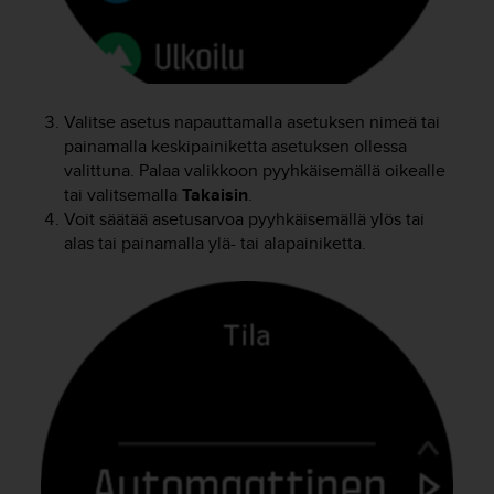
u
t
e
t
t
a
Valitse asetus napauttamalla asetuksen nimeä tai
v
painamalla keskipainiketta asetuksen ollessa
u
valittuna. Palaa valikkoon pyyhkäisemällä oikealle
u
tai valitsemalla
Takaisin
.
s
Voit säätää asetusarvoa pyyhkäisemällä ylös tai
o
alas tai painamalla ylä- tai alapainiketta.
h
j
e
i
d
e
n
(
W
C
A
G