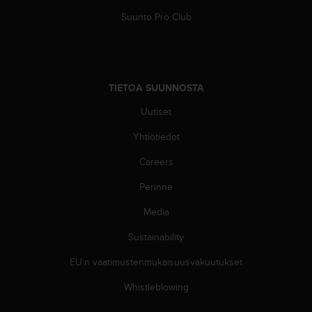
s
Suunto Pro Club
v
a
l
t
a
TIETOA SUUNNOSTA
l
a
Uutiset
i
Yhtiötiedot
s
e
Careers
e
n
Perinne
a
s
Media
i
a
Sustainability
k
EU:n vaatimustenmukaisuusvakuutukset
a
s
Whistleblowing
p
a