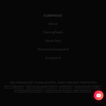
l
v
e
KUMPPANIT
l
u
Strava
n
u
TrainingPeaks
m
e
Value Pack
r
Tervetuloa kumppanit
o
o
Kumppanit
n
+
1
8
5
5
.
TEKIJÄNOIKEUDET © 2026 SUUNTO.
KAIKKI OIKEUDET PIDÄTETÄÄN.
KÄYTTÖEHDOT
|
TIETOSUOJAKÄYTÄNTÖ
|
EVÄSTEET
|
EVÄSTEASETUKSET
|
2
#YESSUUNTO-EHDOT
|
ILMOITUS EU:N DATA-ASETUKSESTA
5
8
0