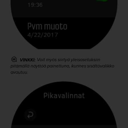
A
A
-
t
a
s
o
n
v
a
Voit myös siirtyä yleisasetuksiin
VINKKI:
a
pitämällä näyttöä painettuna, kunnes sisältövalikko
t
i
avautuu.
m
u
k
s
e
t
s
e
k