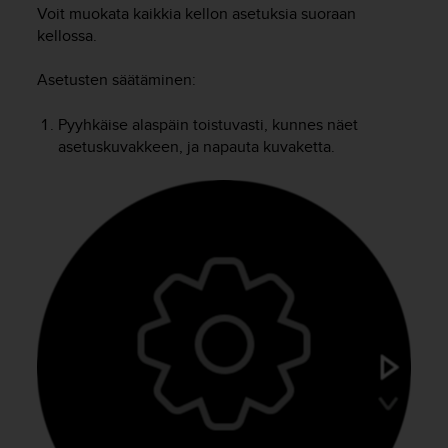
t
Voit muokata kaikkia kellon asetuksia suoraan
ä
kellossa.
m
ä
Asetusten säätäminen:
ä
n
t
Pyyhkäise alaspäin toistuvasti, kunnes näet
ä
asetuskuvakkeen, ja napauta kuvaketta.
l
l
ä
v
e
r
k
k
o
s
i
v
u
s
t