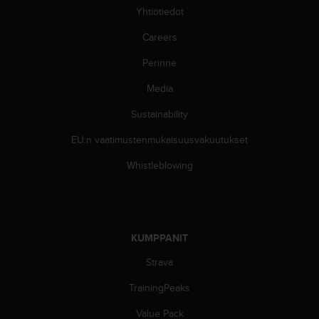
Yhtiötiedot
-
o
Careers
h
j
Perinne
e
i
Media
s
t
Sustainability
u
EU:n vaatimustenmukaisuusvakuutukset
s
)
Whistleblowing
2
.
0
-
v
KUMPPANIT
e
r
Strava
s
i
TrainingPeaks
o
n
Value Pack