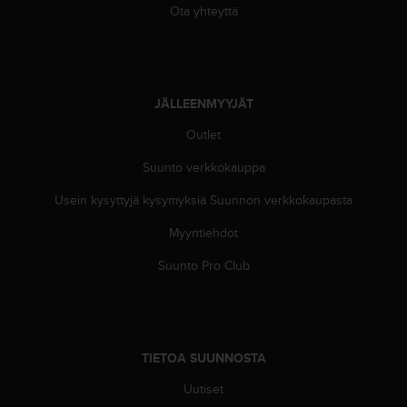
u
Ota yhteyttä
t
e
t
t
a
JÄLLEENMYYJÄT
v
u
Outlet
u
Suunto verkkokauppa
s
o
Usein kysyttyjä kysymyksiä Suunnon verkkokaupasta
h
j
Myyntiehdot
e
i
Suunto Pro Club
d
e
n
(
W
TIETOA SUUNNOSTA
C
A
Uutiset
G