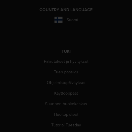
o
COUNTRY AND LANGUAGE
l
l
Suomi
a
v
e
r
k
k
TUKI
o
Palautukset ja hyvitykset
s
i
Tuen pääsivu
v
u
Ohjelmistopäivitykset
s
t
Käyttöoppaat
o
Suunnon huoltokeskus
n
s
Huoltopisteet
a
a
Tutorial Tuesday
v