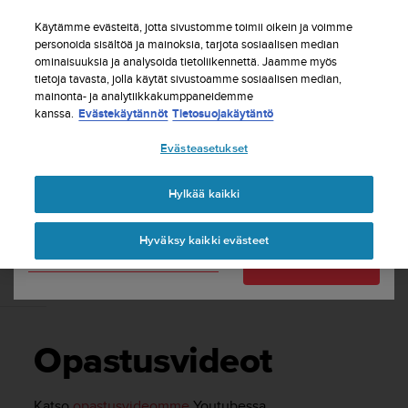
S
Tilaa uutiskirje ja saat 5% alennusta
| Ilmaiset
u
Käytämme evästeitä, jotta sivustomme toimii oikein ja voimme
palautukset
u
personoida sisältöä ja mainoksia, tarjota sosiaalisen median
Maasi tai alueesi:
ominaisuuksia ja analysoida tietoliikennettä. Jaamme myös
n
tietoja tavasta, jolla käytät sivustoamme sosiaalisen median,
t
mainonta- ja analytiikkakumppaneidemme
o
kanssa.
Evästekäytännöt
Tietosuojakäytäntö
United States
o
n
Etusivu
Tuki
Suunto 7
Käyttöopas
Evästeasetukset
s
Currency: $ (USD)
i
t
Shipping only to United States
Hylkää kaikki
SUUNTO 7 KÄYTTÖOPAS
o
u
Hyväksy kaikki evästeet
t
Vaihda maatasi tai aluettasi
Jatka
u
n
Opastusvideot
u
t
t
Opastusvideot
ä
y
t
Katso
opastusvideomme
Youtubessa.