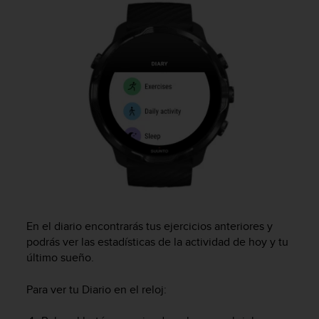
m
i
s
o
d
e
a
l
c
a
n
z
a
r
e
l
En el diario encontrarás tus ejercicios anteriores y
n
podrás ver las estadísticas de la actividad de hoy y tu
i
último sueño.
v
e
l
Para ver tu Diario en el reloj:
d
e