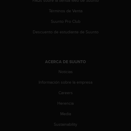
FAQs sobre la tienda web de Suunto
c
o
Términos de Venta
n
t
Suunto Pro Club
e
n
Descuento de estudiante de Suunto
i
d
o
w
e
ACERCA DE SUUNTO
b
Noticias
(
W
Información sobre la empresa
e
b
Careers
C
o
Herencia
n
t
Media
e
Sustainability
n