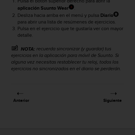
Pulsa el botón superior derecho para abrir la
c
aplicación Suunto Wear
.
o
Desliza hacia arriba en el menú y pulsa
Diario
n
para abrir una lista de resúmenes de ejercicios.
f
o
Pulsa en el ejercicio que te gustaría ver con mayor
r
detalle.
m
i
recuerda sincronizar (y guardar) tus
NOTA:
d
ejercicios en la aplicación para móvil de Suunto. Si
a
alguna vez necesitas restablecer tu reloj, todos los
d
ejercicios no sincronizados en el diario se perderán.
A
A
e
n
e
s
Anterior
Siguiente
t
e
s
i
t