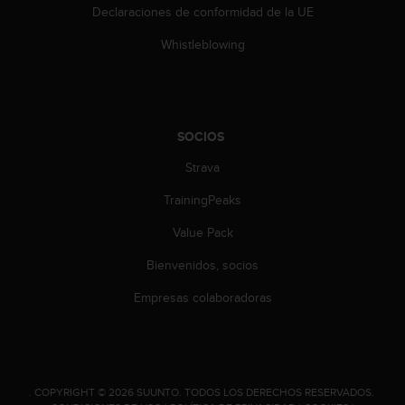
t
Declaraciones de conformidad de la UE
A
c
Whistleblowing
c
e
s
s
i
SOCIOS
b
i
Strava
l
i
TrainingPeaks
t
Value Pack
y
G
Bienvenidos, socios
u
i
Empresas colaboradoras
d
e
l
i
n
.
COPYRIGHT © 2026 SUUNTO.
TODOS LOS DERECHOS RESERVADOS.
e