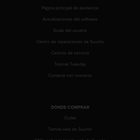
t
Página principal de asistencia
a
s
Actualizaciones del software
d
e
Guías del usuario
a
Centro de reparaciones de Suunto
c
c
Centros de servicio
e
s
Tutorial Tuesday
i
b
Contacta con nosotros
i
l
i
d
a
DÓNDE COMPRAR
d
p
Outlet
a
Tienda web de Suunto
r
a