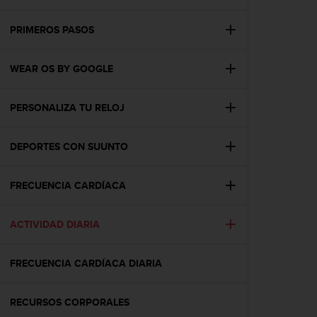
m
i
s
PRIMEROS PASOS
o
d
WEAR OS BY GOOGLE
e
a
l
PERSONALIZA TU RELOJ
c
a
n
DEPORTES CON SUUNTO
z
a
r
FRECUENCIA CARDÍACA
e
l
ACTIVIDAD DIARIA
n
i
v
FRECUENCIA CARDÍACA DIARIA
e
l
d
RECURSOS CORPORALES
e