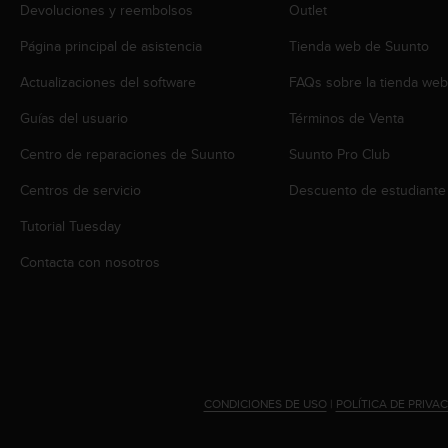
Devoluciones y reembolsos
Outlet
t
a
Página principal de asistencia
Tienda web de Suunto
s
d
Actualizaciones del software
FAQs sobre la tienda we
e
a
Guías del usuario
Términos de Venta
c
Centro de reparaciones de Suunto
Suunto Pro Club
c
e
Centros de servicio
Descuento de estudiante
s
i
Tutorial Tuesday
b
i
Contacta con nosotros
l
i
d
a
d
p
a
CONDICIONES DE USO
|
POLÍTICA DE PRIVA
r
a