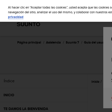
S
Sus
u
Al hacer clic en “Aceptar todas las cookies”, usted acepta que las cookies 
u
navegación del sitio, analizar el uso del mismo, y colaborar con nuestros e
privacidad
n
t
o
m
a
n
Página principal
Asistencia
Suunto 7
Guía del usuario
t
i
e
n
e
s
u
Índice
Inicio
Activ
c
o
m
INICIO
p
r
o
TE DAMOS LA BIENVENIDA