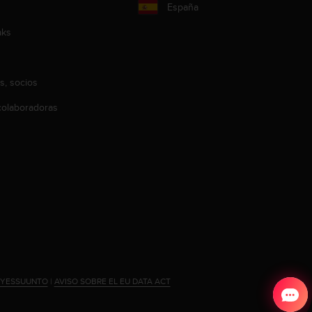
España
aks
s, socios
olaboradoras
#YESSUUNTO
|
AVISO SOBRE EL EU DATA ACT