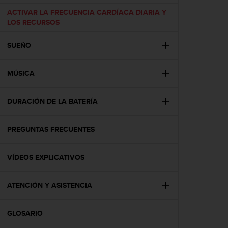
c
ACTIVAR LA FRECUENCIA CARDÍACA DIARIA Y
o
LOS RECURSOS
n
f
SUEÑO
o
r
m
MÚSICA
i
d
a
DURACIÓN DE LA BATERÍA
d
A
A
PREGUNTAS FRECUENTES
e
n
VÍDEOS EXPLICATIVOS
e
s
t
ATENCIÓN Y ASISTENCIA
e
s
i
GLOSARIO
t