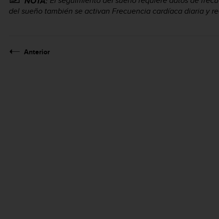
El seguimiento del sueño requiere datos de frecu
NOTA:
del sueño también se activan Frecuencia cardíaca diaria y re
Anterior