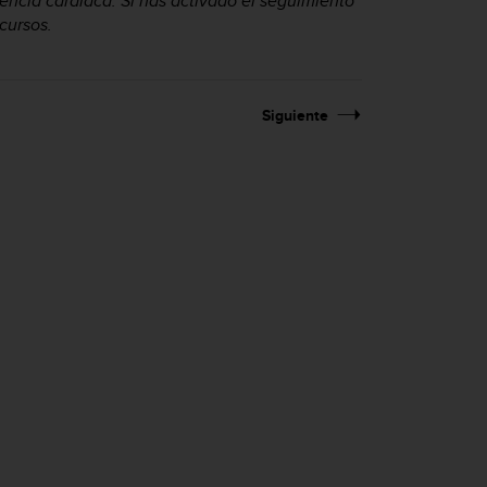
encia cardíaca. Si has activado el seguimiento
cursos.
Siguiente