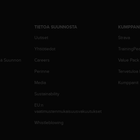
TIETOA SUUNNOSTA
KUMPPAN
Uutiset
Strava
Yhtiötiedot
TrainingPe
siä Suunnon
Careers
Value Pack
Perinne
Tervetuloa
Media
Kumppanit
Sustainability
EU:n
vaatimustenmukaisuusvakuutukset
Whistleblowing