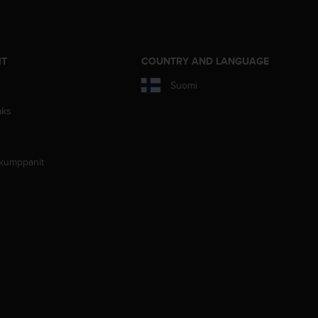
IT
COUNTRY AND LANGUAGE
Suomi
aks
 kumppanit