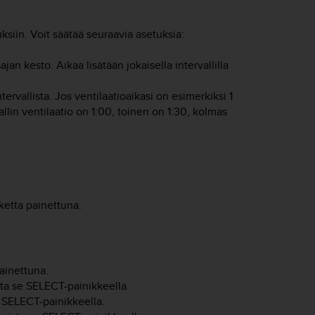
ksiin. Voit säätää seuraavia asetuksia:
jan kesto. Aikaa lisätään jokaisella intervallilla
ntervallista. Jos ventilaatioaikasi on esimerkiksi 1
llin ventilaatio on 1:00, toinen on 1:30, kolmas
ketta painettuna.
painettuna.
sta se
SELECT
-painikkeella.
e
SELECT
-painikkeella.