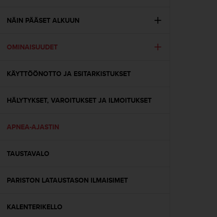
t
ä
m
NÄIN PÄÄSET ALKUUN
ä
ä
OMINAISUUDET
n
t
ä
KÄYTTÖÖNOTTO JA ESITARKISTUKSET
l
l
ä
HÄLYTYKSET, VAROITUKSET JA ILMOITUKSET
v
e
r
APNEA-AJASTIN
k
k
TAUSTAVALO
o
s
i
PARISTON LATAUSTASON ILMAISIMET
v
u
s
KALENTERIKELLO
t