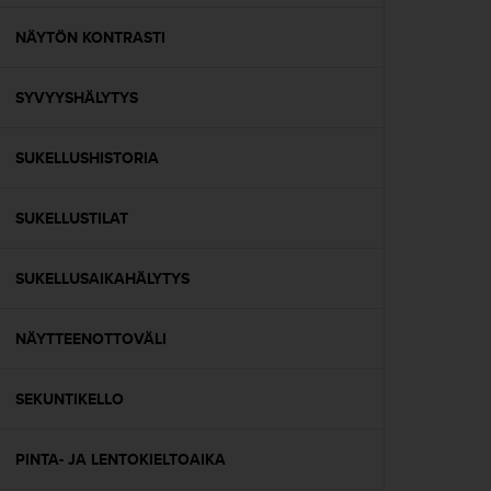
o
l
NÄYTÖN KONTRASTI
l
a
SYVYYSHÄLYTYS
v
e
r
SUKELLUSHISTORIA
k
k
o
SUKELLUSTILAT
s
i
v
SUKELLUSAIKAHÄLYTYS
u
s
NÄYTTEENOTTOVÄLI
t
o
n
SEKUNTIKELLO
s
a
a
PINTA- JA LENTOKIELTOAIKA
v