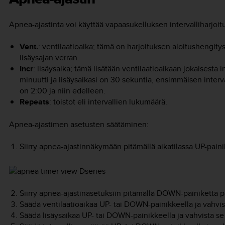
Apnea-ajastinta voi käyttää vapaasukelluksen intervalliharjoitu
Vent.
: ventilaatioaika; tämä on harjoituksen aloitushengitysa
lisäysajan verran.
Incr
: lisäysaika; tämä lisätään ventilaatioaikaan jokaisesta i
minuutti ja lisäysaikasi on 30 sekuntia, ensimmäisen interva
on 2:00 ja niin edelleen.
Repeats
: toistot eli intervallien lukumäärä.
Apnea-ajastimen asetusten säätäminen:
Siirry apnea-ajastinnäkymään pitämällä aikatilassa
UP
-paini
Siirry apnea-ajastinasetuksiin pitämällä
DOWN
-painiketta 
Säädä ventilaatioaikaa
UP
- tai
DOWN
-painikkeella ja vahvi
Säädä lisäysaikaa
UP
- tai
DOWN
-painikkeella ja vahvista s