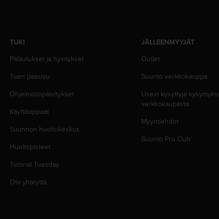
-
o
h
j
TUKI
JÄLLEENMYYJÄT
e
i
Palautukset ja hyvitykset
Outlet
s
Tuen pääsivu
Suunto verkkokauppa
t
u
Ohjelmistopäivitykset
Usein kysyttyjä kysymyk
s
verkkokaupasta
)
Käyttöoppaat
2
Myyntiehdot
.
Suunnon huoltokeskus
0
Suunto Pro Club
-
Huoltopisteet
v
Tutorial Tuesday
e
r
Ota yhteyttä
s
i
o
n