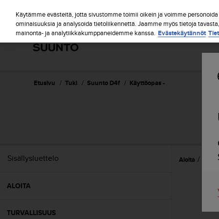
S
u
Käytämme evästeitä, jotta sivustomme toimii oikein ja voimme personoida s
u
ominaisuuksia ja analysoida tietoliikennettä. Jaamme myös tietoja tavasta
mainonta- ja analytiikkakumppaneidemme kanssa.
Evästekäytännöt
Tie
n
t
o
o
n
s
Etusivu
Tuki
Suunto D4f
Käyttöopas -
i
t
o
u
t
u
n
Sisällysluettelo
Aloita
Omin
u
t
t
ALOITA
ä
y
t
TURVALLISUUS