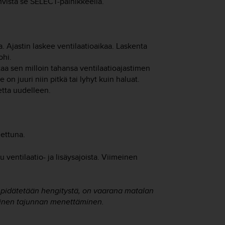
hvista se
SELECT
-painikkeella.
a. Ajastin laskee ventilaatioaikaa. Laskenta
ohi.
ttaa sen milloin tahansa ventilaatioajastimen
 on juuri niin pitkä tai lyhyt kuin haluat.
etta uudelleen.
nettuna.
 ventilaatio- ja lisäysajoista. Viimeinen
 pidätetään hengitystä, on vaarana matalan
linen tajunnan menettäminen.