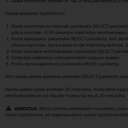
Säädä intervallien määrää
UP
- tai
DOWN
-painikkeella ja va
Apnea-ajastimen käyttäminen:
Aloita ensimmäinen intervalli painamalla
SELECT
-painikett
jatkuu enintään -0:30 sekuntiin määritetyn ventilaatioajan 
Aloita apneajakso painamalla
SELECT
-painiketta. Voit aloi
ollessa käynnissä. Apnea-aikaa ei ole määritetty kellossa. Se
Aloita seuraava ventilaatiojakso painamalla
SELECT
-painik
Toista tätä määritetyn intervallimäärän loppuun saakka.
Poistu apnea-ajastimesta painamalla
MODE
-painiketta.
Voit nollata apnea-ajastimen pitämällä
SELECT
-painiketta pai
Apnea-ajastin tukee enintään 20 intervallia, mutta tämä riippuu
ventilaatiojakso ei voi olla alle 5 sekuntia tai yli 20 minuuttia.
Missä tahansa sukelluksen muodossa, jossa
VAROITUS:
veden tajuttomuus, eli hapenpuutteen vuoksi tapahtuva äkil