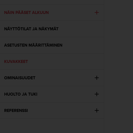
t
ä
m
NÄIN PÄÄSET ALKUUN
ä
ä
NÄYTTÖTILAT JA NÄKYMÄT
n
t
ä
ASETUSTEN MÄÄRITTÄMINEN
l
l
ä
KUVAKKEET
v
e
r
OMINAISUUDET
k
k
HUOLTO JA TUKI
o
s
i
REFERENSSI
v
u
s
t