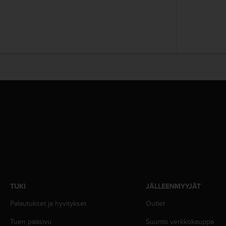
o
l
l
a
v
e
r
k
k
o
s
i
v
u
s
t
o
n
TUKI
JÄLLEENMYYJÄT
s
a
Palautukset ja hyvitykset
Outlet
a
v
Tuen pääsivu
Suunto verkkokauppa