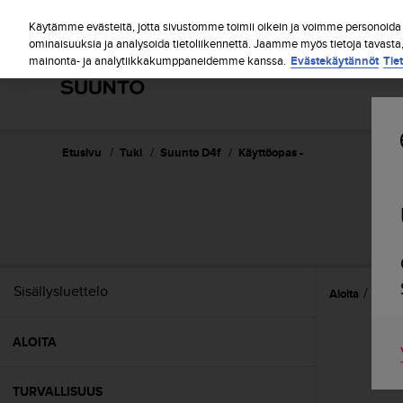
S
u
Käytämme evästeitä, jotta sivustomme toimii oikein ja voimme personoida s
u
ominaisuuksia ja analysoida tietoliikennettä. Jaamme myös tietoja tavasta
mainonta- ja analytiikkakumppaneidemme kanssa.
Evästekäytännöt
Tie
n
t
o
o
n
s
Etusivu
Tuki
Suunto D4f
Käyttöopas -
i
t
o
u
t
u
n
Sisällysluettelo
Aloita
Näin 
u
t
t
ALOITA
ä
y
t
TURVALLISUUS