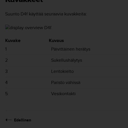
Suunto D4f
käyttää seuraavia kuvakkeita:
Kuvake
Kuvaus
1
Päivittäinen herätys
2
Sukellushälytys
3
Lentokielto
4
Paristo vähissä
5
Vesikontakti
Edellinen