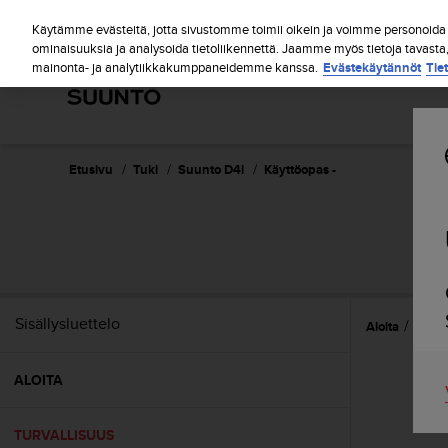
S
u
Käytämme evästeitä, jotta sivustomme toimii oikein ja voimme personoida s
u
ominaisuuksia ja analysoida tietoliikennettä. Jaamme myös tietoja tavasta
mainonta- ja analytiikkakumppaneidemme kanssa.
Evästekäytännöt
Tie
n
t
o
o
n
s
Etusivu
Tuki
Suunto D4i
Käyttöopas -
i
t
o
u
t
u
n
Sisällysluettelo
Aloita
Turva
u
t
t
ALOITA
ä
y
t
TURVALLISUUS