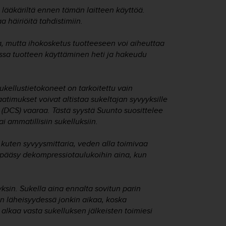
lääkäriltä ennen tämän laitteen käyttöä.
 häiriöitä tahdistimiin.
, mutta ihokosketus tuotteeseen voi aiheuttaa
sessa tuotteen käyttäminen heti ja hakeudu
ukellustietokoneet on tarkoitettu vain
atimukset voivat altistaa sukeltajan syvyyksille
n (DCS) vaaraa. Tästä syystä Suunto suosittelee
i ammatillisiin sukelluksiin.
kuten syvyysmittaria, veden alla toimivaa
 on pääsy dekompressiotaulukoihin aina, kun
yksin. Sukella aina ennalta sovitun parin
n läheisyydessä jonkin aikaa, koska
i alkaa vasta sukelluksen jälkeisten toimiesi