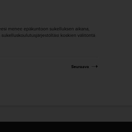
neesi menee epäkuntoon sukelluksen aikana,
a sukelluskoulutusjärjestöltäsi koskien välitöntä
Seuraava