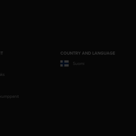
IT
COUNTRY AND LANGUAGE
Suomi
aks
 kumppanit