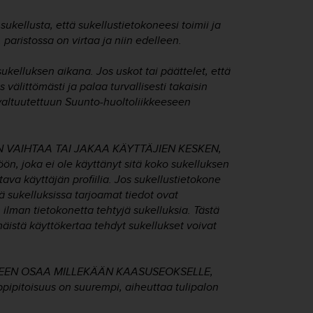
kellusta, että sukellustietokoneesi toimii ja
, paristossa on virtaa ja niin edelleen.
sukelluksen aikana. Jos uskot tai päättelet, että
välittömästi ja palaa turvallisesti takaisin
valtuutettuun Suunto-huoltoliikkeeseen
 VAIHTAA TAI JAKAA KÄYTTÄJIEN KESKEN,
n, joka ei ole käyttänyt sitä koko sukelluksen
tava käyttäjän profiilia. Jos sukellustietokone
 sukelluksissa tarjoamat tiedot ovat
lman tietokonetta tehtyjä sukelluksia. Tästä
äistä käyttökertaa tehdyt sukellukset voivat
NEEN OSAA MILLEKÄÄN KAASUSEOKSELLE,
ipitoisuus on suurempi, aiheuttaa tulipalon