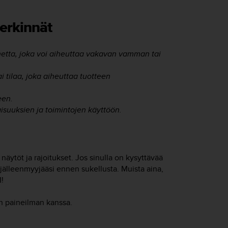
erkinnät
netta, joka voi aiheuttaa vakavan vamman tai
 tilaa, joka aiheuttaa tuotteen
een.
isuuksien ja toimintojen käyttöön.
näytöt ja rajoitukset. Jos sinulla on kysyttävää
o-jälleenmyyjääsi ennen sukellusta. Muista aina,
!
an paineilman kanssa.