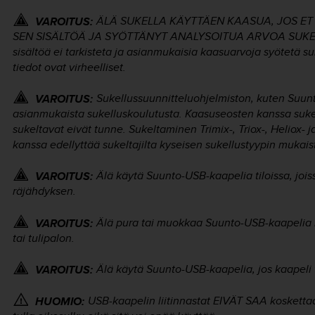
ÄLÄ SUKELLA KÄYTTÄEN KAASUA, JOS ET
VAROITUS:
SEN SISÄLTÖÄ JA SYÖTTÄNYT ANALYSOITUA ARVOA SUKEL
sisältöä ei tarkisteta ja asianmukaisia kaasuarvoja syötetä 
tiedot ovat virheelliset.
Sukellussuunnitteluohjelmiston, kuten Suun
VAROITUS:
asianmukaista sukelluskoulutusta. Kaasuseosten kanssa sukelt
sukeltavat eivät tunne. Sukeltaminen Trimix-, Triox-, Heliox- 
kanssa edellyttää sukeltajilta kyseisen sukellustyypin mukais
Älä käytä Suunto-USB-kaapelia tiloissa, jois
VAROITUS:
räjähdyksen.
Älä pura tai muokkaa Suunto-USB-kaapelia m
VAROITUS:
tai tulipalon.
Älä käytä Suunto-USB-kaapelia, jos kaapeli t
VAROITUS:
USB-kaapelin liitinnastat EIVÄT SAA koskettaa
HUOMIO: