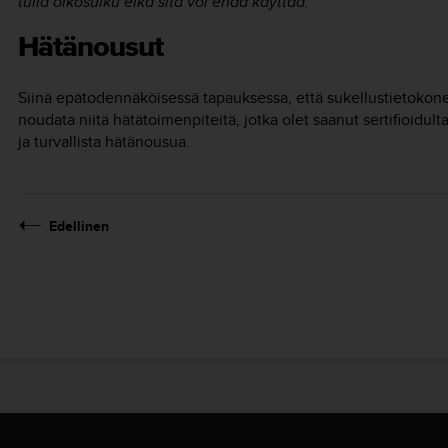
tulla oikosulku eikä sitä voi enää käyttää.
Hätänousut
Siinä epätodennäköisessä tapauksessa, että sukellustietoko
noudata niitä hätätoimenpiteitä, jotka olet saanut sertifioidult
ja turvallista hätänousua.
Edellinen