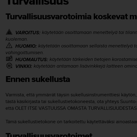
Turvallisuus
Turvallisuusvarotoimia koskevat m
käytetään osoittamaan menettelyä tai tilan
VAROITUS:
kuoleman.
käytetään osoittamaan sellaista menettelyä tai
HUOMIO:
vahingoittumisen.
käytetään tärkeiden tietojen korostamis
HUOMAUTUS:
käytetään antamaan lisävinkkejä laitteen omina
VINKKI:
Ennen sukellusta
Varmista, että ymmärrät täysin sukellusinstrumenttiesi käytön, 
tästä käsikirjasta tai sukellustietokoneesta, ota yhteys Suunt
että OLET ITSE VASTUUSSA OMASTA TURVALLISUUDESTASI
Tämä sukellustietokone on tarkoitettu käytettäväksi ainoasta
Turvallisuusvarotoimet