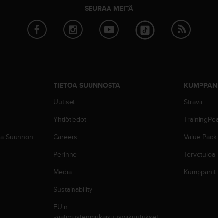
SEURAA MEITÄ
TIETOA SUUNNOSTA
KUMPPAN
Uutiset
Strava
Yhtiötiedot
TrainingPe
siä Suunnon
Careers
Value Pack
Perinne
Tervetuloa
Media
Kumppanit
Sustainability
EU:n
vaatimustenmukaisuusvakuutukset