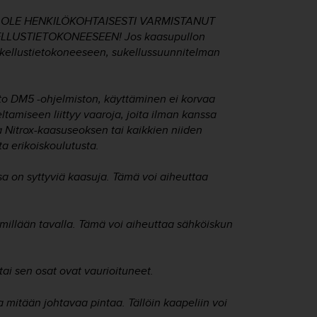
 OLE HENKILÖKOHTAISESTI VARMISTANUT
LUSTIETOKONEESEEN! Jos kaasupullon
sukellustietokoneeseen, sukellussuunnitelman
to DM5 -ohjelmiston, käyttäminen ei korvaa
amiseen liittyy vaaroja, joita ilman kanssa
ja Nitrox-kaasuseoksen tai kaikkien niiden
ta erikoiskoulutusta.
sa on syttyviä kaasuja. Tämä voi aiheuttaa
illään tavalla. Tämä voi aiheuttaa sähköiskun
ai sen osat ovat vaurioituneet.
 mitään johtavaa pintaa. Tällöin kaapeliin voi