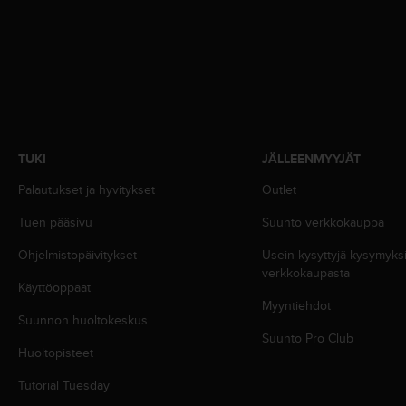
u
t
t
a
k
o
s
k
e
TUKI
JÄLLEENMYYJÄT
v
Palautukset ja hyvitykset
Outlet
i
e
Tuen pääsivu
Suunto verkkokauppa
n
s
Ohjelmistopäivitykset
Usein kysyttyjä kysymyk
t
verkkokaupasta
a
Käyttöoppaat
n
Myyntiehdot
Suunnon huoltokeskus
d
Suunto Pro Club
a
Huoltopisteet
r
d
Tutorial Tuesday
i