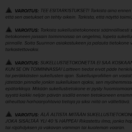
TEE ESITARKISTUKSET! Tarkista aina ennen su
VAROITUS:
että sen asetukset on tehty oikein. Tarkista, että näyttö toimii
Tarkista sukellustietokoneesi säännöllisesti 
VAROITUS:
tietokoneen joissain toiminnoissa on ongelma, lopeta sukellus 
pinnalle. Soita Suunnon asiakastukeen ja palauta tietokone 
tarkastettavaksi.
SUKELLUSTIETOKONETTA EI SAA KOSKAAN
VAROITUS:
KUN SE ON TOIMINNASSA! Laitteen tiedot eivät päde henkilöö
tai peräkkäisten sukellusten ajan. Sukellusprofiilien on vastat
jätetään pinnalle jonkin sukelluksen ajaksi, sen myöhemmissä
epätarkkoja. Mikään sukellustietokone ei pysty huomioimaan i
syystä kaikki neljän päivän sisällä ennen tietokoneen ensimm
aiheuttaa harhaanjohtavia tietoja ja siksi niitä on vältettävä.
ÄLÄ ALTISTA MITÄÄN SUKELLUSTIETOKO
VAROITUS:
JOKA SISÄLTÄÄ YLI 40 % HAPPEA! Rikastettu ilma, jonka happ
tai räjähdyksen ja vakavan vamman tai kuoleman vaaran.