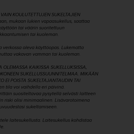
 VAIN KOULUTETTUJEN SUKELTAJIEN
an, mukaan lukien vapaasukellus, saattaa
käyttöön tai väärin suoritettuun
ukkaantumisen tai kuoleman.
ja verkossa oleva käyttöopas. Lukematta
heuttaa vakavan vamman tai kuoleman.
A OLEMASSA KAIKISSA SUKELLUKSISSA,
TOKONEEN SUKELLUSSUUNNITELMAA. MIKÄÄN
O EI POISTA SUKELTAJANTAUDIN TAI
la voi vaihdella eri päivinä.
ittäin suositeltavaa pysytellä selvästi laitteen
in riski olisi minimaalinen. Lisävarotoimena
ltuvuudestasi sukeltamiseen.
ele laitesukellusta. Laitesukellus kohdistaa
le.