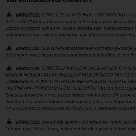
SUKELLUSTIETOKONEET ON TARKOITETTU
VAROITUS:
KÄYTTÖÖN! Riittämätön koulutus mihin tahansa sukellustapa
johtaa käyttäjän virheisiin, kuten virheellisten kaasuseosten 
dekompressioon, mikä puolestaan voi aiheuttaa vakavan lo
Lue sukellustietokoneen painettu pikaohje 
VAROITUS:
jättäminen voi johtaa epäasianmukaiseen käyttöön sekä ai
SUKELTAJANTAUDIN (DCS) VAARA ON AIN
VAROITUS:
VAIKKA NOUDATTAISIT SUKELLUSTAULUKOIDEN TAI -TIE
TOIMENPIDE, SUKELLUSTIETOKONE TAI SUKELLUSTAULUKK
HAPPIMYRKYTYKSEN MAHDOLLISUUTTA! Yksilön fysiologinen ti
Sukellustietokone ei voi tietää näistä vaihteluista. Sinun on er
ilmoittamien altistusrajojen sisäpuolella, jotta sukeltajantaud
sinun kannattaa ottaa yhteyttä lääkäriin ja keskustella sove
Jos käytät sydämentahdistinta, emme suositt
VAROITUS:
kehoon fyysistä rasitusta, joka ei ehkä ole hyväksi tahdistimil