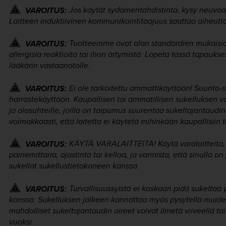
Jos käytät sydämentahdistinta, kysy neuvoa 
VAROITUS:
Laitteen induktiivinen kommunikointitaajuus saattaa aiheuttaa
Tuotteemme ovat alan standardien mukaisia
VAROITUS:
allergisia reaktioita tai ihon ärtymistä. Lopeta tässä tapauk
lääkärin vastaanotolle.
Ei ole tarkoitettu ammattikäyttöön! Suunto-s
VAROITUS:
harrastekäyttöön. Kaupallisen tai ammatillisen sukelluksen va
ja olosuhteille, joilla on taipumus suurentaa sukeltajantaudi
voimakkaasti, että laitetta ei käytetä mihinkään kaupallisiin ta
KÄYTÄ VARALAITTEITA! Käytä varalaitteita, 
VAROITUS:
painemittaria, ajastinta tai kelloa, ja varmista, että sinulla
sukellat sukellustietokoneen kanssa.
Turvallisuussyistä ei koskaan pidä sukeltaa 
VAROITUS:
kanssa. Sukelluksen jälkeen kannattaa myös pysytellä muide
mahdolliset sukeltajantaudin oireet voivat ilmetä viiveellä ta
vuoksi.