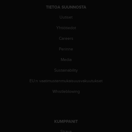
A
TIETOA SUUNNOSTA
A
-
Uutiset
t
a
Yhtiötiedot
s
o
Careers
n
Perinne
v
a
Media
a
t
Sustainability
i
m
EU:n vaatimustenmukaisuusvakuutukset
u
k
Whistleblowing
s
e
t
s
e
KUMPPANIT
k
Strava