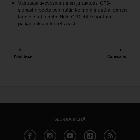
Valittuasi avovesiuintitilan ja saatuasi GPS-
o
signaalin odota vähintään kolme minuuttia, ennen
l
kuin aloitat uinnin. Näin GPS ehtii suorittaa
l
a
paikannuksen luotettavasti.
v
e
r
k
k
Edellinen
Seuraava
o
s
i
v
u
s
t
o
n
s
SEURAA MEITÄ
a
a
v