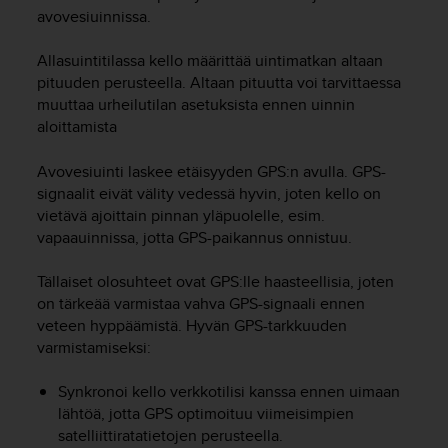
t
avovesiuinnissa.
ä
m
Allasuintitilassa kello määrittää uintimatkan altaan
ä
ä
pituuden perusteella. Altaan pituutta voi tarvittaessa
n
muuttaa urheilutilan asetuksista ennen uinnin
t
aloittamista
ä
l
Avovesiuinti laskee etäisyyden GPS:n avulla. GPS-
l
signaalit eivät välity vedessä hyvin, joten kello on
ä
vietävä ajoittain pinnan yläpuolelle, esim.
v
vapaauinnissa, jotta GPS-paikannus onnistuu.
e
r
Tällaiset olosuhteet ovat GPS:lle haasteellisia, joten
k
k
on tärkeää varmistaa vahva GPS-signaali ennen
o
veteen hyppäämistä. Hyvän GPS-tarkkuuden
s
varmistamiseksi:
i
v
Synkronoi kello verkkotilisi kanssa ennen uimaan
u
lähtöä, jotta GPS optimoituu viimeisimpien
s
satelliittiratatietojen perusteella.
t