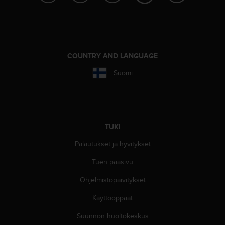
u
t
e
t
t
a
COUNTRY AND LANGUAGE
v
u
Suomi
u
s
o
h
j
TUKI
e
i
Palautukset ja hyvitykset
d
Tuen pääsivu
e
n
Ohjelmistopäivitykset
(
W
Käyttöoppaat
C
A
Suunnon huoltokeskus
G