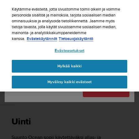
S
Tilaa uutiskirje ja saat 5% alennusta
| Ilmaiset
u
Käytämme evästeitä, jotta sivustomme toimii oikein ja voimme
palautukset
u
personoida sisältöä ja mainoksia, tarjota sosiaalisen median
Maasi tai alueesi:
ominaisuuksia ja analysoida tietoliikennettä. Jaamme myös
n
tietoja tavasta, jolla käytät sivustoamme sosiaalisen median,
t
mainonta- ja analytiikkakumppaneidemme
o
kanssa.
Evästekäytännöt
Tietosuojakäytäntö
United States
o
n
Etusivu
Tuki
Suunto Ocean
Käyttöopas
Evästeasetukset
s
Currency: $ (USD)
i
t
Shipping only to United States
Hylkää kaikki
SUUNTO OCEAN KÄYTTÖOPAS
o
u
Hyväksy kaikki evästeet
t
Vaihda maatasi tai aluettasi
Jatka
u
n
Uinti
u
t
t
Uinti
ä
y
t
Suunto Ocean
sopii käytettäväksi allas- ja