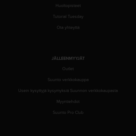
-
Huoltopisteet
o
Tutorial Tuesday
h
j
Ota yhteyttä
e
i
s
t
u
JÄLLEENMYYJÄT
s
)
Outlet
2
.
Suunto verkkokauppa
0
-
Usein kysyttyjä kysymyksiä Suunnon verkkokaupasta
v
Myyntiehdot
e
r
Suunto Pro Club
s
i
o
n