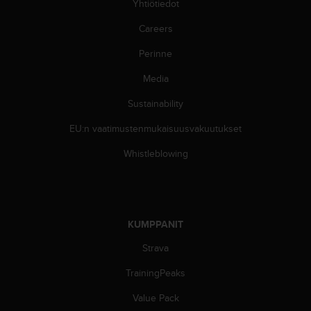
Yhtiötiedot
l
v
Careers
e
l
Perinne
u
n
Media
u
m
Sustainability
e
EU:n vaatimustenmukaisuusvakuutukset
r
o
Whistleblowing
o
n
+
1
8
KUMPPANIT
5
5
Strava
2
5
TrainingPeaks
8
0
Value Pack