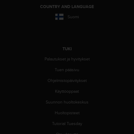
e
COUNTRY AND LANGUAGE
n
v
Suomi
a
a
t
i
m
TUKI
u
k
Palautukset ja hyvitykset
s
e
Tuen pääsivu
t
.
Ohjelmistopäivitykset
S
o
Käyttöoppaat
i
Suunnon huoltokeskus
t
a
Huoltopisteet
y
h
Tutorial Tuesday
d
y