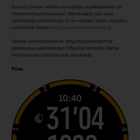
t
Suunto Ocean
-kelloa voi käyttää snorklaukseen ja
ä
m
merenneitosukellukseen. Nämä kaksi lajia ovat
ä
normaaleja urheilutiloja, ja ne valitaan kuten muutkin
ä
urheilutilat (katso
Harjoituksen tallentaminen
).
n
t
Näissä urheilutiloissa on neljä harjoitusnäyttöä
ä
pääasiassa sukellukseen liittyville tiedoille. Nämä
l
neljä harjoitusnäyttöä ovat seuraavat:
l
ä
Pinta
v
e
r
k
k
o
s
i
v
u
s
t