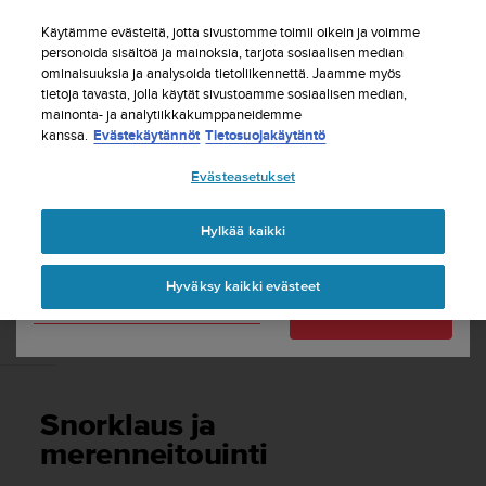
S
Tilaa uutiskirje ja saat 5% alennusta
| Ilmaiset
u
Käytämme evästeitä, jotta sivustomme toimii oikein ja voimme
palautukset
u
personoida sisältöä ja mainoksia, tarjota sosiaalisen median
Maasi tai alueesi:
ominaisuuksia ja analysoida tietoliikennettä. Jaamme myös
n
tietoja tavasta, jolla käytät sivustoamme sosiaalisen median,
t
mainonta- ja analytiikkakumppaneidemme
o
kanssa.
Evästekäytännöt
Tietosuojakäytäntö
United States
o
n
Etusivu
Tuki
Suunto Ocean
Käyttöopas
Evästeasetukset
s
Currency: $ (USD)
i
t
Shipping only to United States
Hylkää kaikki
SUUNTO OCEAN KÄYTTÖOPAS
o
u
Hyväksy kaikki evästeet
t
Vaihda maatasi tai aluettasi
Jatka
u
n
Snorklaus ja merenneitouinti
u
t
t
Snorklaus ja
ä
y
merenneitouinti
t