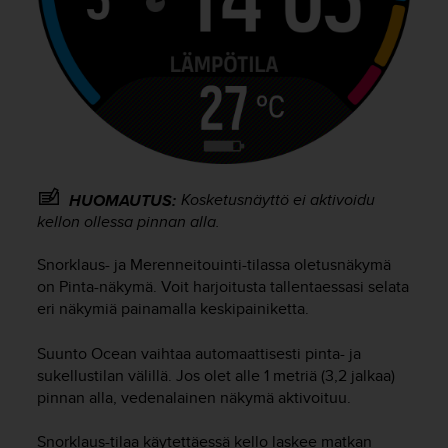
A
A
-
t
a
s
o
n
v
a
Kosketusnäyttö ei aktivoidu
HUOMAUTUS:
a
kellon ollessa pinnan alla.
t
i
Snorklaus- ja Merenneitouinti-tilassa oletusnäkymä
m
on Pinta-näkymä. Voit harjoitusta tallentaessasi selata
u
eri näkymiä painamalla keskipainiketta.
k
s
e
Suunto Ocean
vaihtaa automaattisesti pinta- ja
t
sukellustilan välillä. Jos olet alle 1 metriä (3,2 jalkaa)
s
pinnan alla, vedenalainen näkymä aktivoituu.
e
k
Snorklaus-tilaa käytettäessä kello laskee matkan