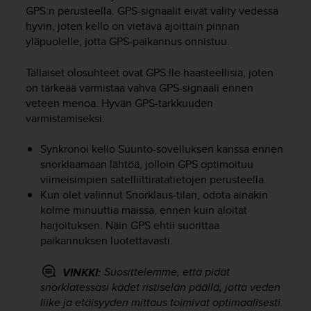
ä
GPS:n perusteella. GPS-signaalit eivät välity vedessä
m
hyvin, joten kello on vietävä ajoittain pinnan
y
yläpuolelle, jotta GPS-paikannus onnistuu.
ö
s
m
Tällaiset olosuhteet ovat GPS:lle haasteellisia, joten
u
on tärkeää varmistaa vahva GPS-signaali ennen
i
veteen menoa. Hyvän GPS-tarkkuuden
d
varmistamiseksi:
e
n
Synkronoi kello Suunto-sovelluksen kanssa ennen
s
snorklaamaan lähtöä, jolloin GPS optimoituu
a
viimeisimpien satelliittiratatietojen perusteella.
a
Kun olet valinnut Snorklaus-tilan, odota ainakin
v
u
kolme minuuttia maissa, ennen kuin aloitat
t
harjoituksen. Näin GPS ehtii suorittaa
e
paikannuksen luotettavasti.
t
t
Suosittelemme, että pidät
VINKKI:
a
snorklatessasi kädet ristiselän päällä, jotta veden
v
liike ja etäisyyden mittaus toimivat optimaalisesti.
u