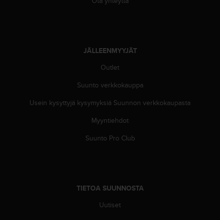
Ota yhteyttä
s
v
a
l
t
JÄLLEENMYYJÄT
a
l
Outlet
a
Suunto verkkokauppa
i
s
Usein kysyttyjä kysymyksiä Suunnon verkkokaupasta
e
e
Myyntiehdot
n
a
Suunto Pro Club
s
i
a
k
a
TIETOA SUUNNOSTA
s
p
Uutiset
a