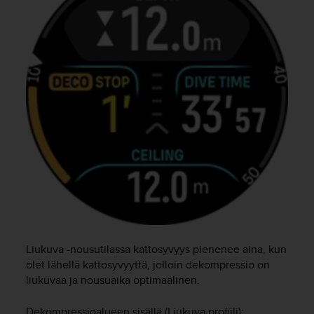
t
t
a
v
u
u
d
e
s
s
a
o
n
o
n
g
e
l
Liukuva -nousutilassa kattosyvyys pienenee aina, kun
m
olet lähellä kattosyvyyttä, jolloin dekompressio on
i
liukuvaa ja nousuaika optimaalinen.
a
.
Dekompressioalueen sisällä (Liukuva profiili):