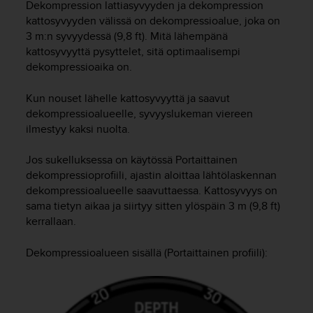
Dekompression lattiasyvyyden ja dekompression
i
kattosyvyyden välissä on dekompressioalue, joka on
v
3 m:n syvyydessä (9,8 ft). Mitä lähempänä
u
kattosyvyyttä pysyttelet, sitä optimaalisempi
s
t
dekompressioaika on.
o
n
Kun nouset lähelle kattosyvyyttä ja saavut
t
dekompressioalueelle, syvyyslukeman viereen
i
ilmestyy kaksi nuolta.
e
t
Jos sukelluksessa on käytössä Portaittainen
o
dekompressioprofiili, ajastin aloittaa lähtölaskennan
j
dekompressioalueelle saavuttaessa. Kattosyvyys on
e
n
sama tietyn aikaa ja siirtyy sitten ylöspäin 3 m (9,8 ft)
s
kerrallaan.
a
a
Dekompressioalueen sisällä (Portaittainen profiili):
v
u
t
e