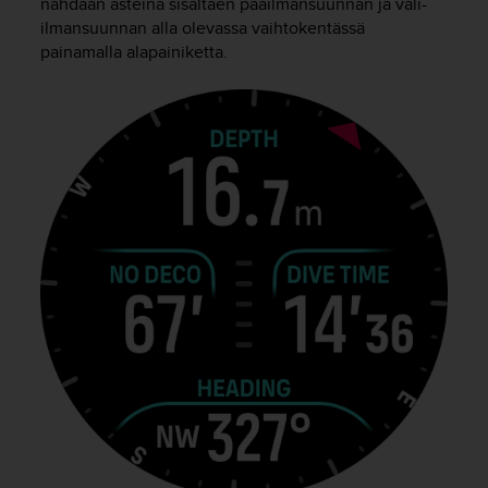
nähdään asteina sisältäen pääilmansuunnan ja väli-
ilmansuunnan alla olevassa vaihtokentässä
painamalla alapainiketta.