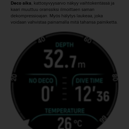
e
Deco aika
, kattosyvyysarvo näkyy vaihtokentässä ja
n
kaari muuttuu oranssiksi ilmoittaen saman
v
dekompressioajan. Myös hälytys laukeaa, joka
a
voidaan vahvistaa painamalla mitä tahansa painiketta.
a
t
i
m
u
k
s
e
t
.
S
o
i
t
a
y
h
d
y