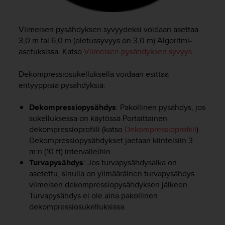
9
0
0
Viimeisen pysähdyksen syvyydeksi voidaan asettaa
(
3,0 m tai 6,0 m (oletussyvyys on 3,0 m) Algoritmi-
m
a
asetuksissa. Katso
Viimeisen pysähdyksen syvyys
.
k
s
Dekompressiosukelluksella voidaan esittää
u
erityyppisiä pysähdyksiä:
t
o
Dekompressiopysähdys
: Pakollinen pysähdys, jos
n
sukelluksessa on käytössä Portaittainen
)
dekompressioprofiili (katso
Dekompressioprofiili
).
,
Dekompressiopysähdykset jaetaan kiinteisiin 3
j
m:n (10 ft) intervalleihin.
o
s
Turvapysähdys
: Jos turvapysähdysaika on
t
asetettu, sinulla on ylimääräinen turvapysähdys
ä
viimeisen dekompressiopysähdyksen jälkeen.
m
Turvapysähdys ei ole aina pakollinen
ä
dekompressiosukelluksissa.
n
s