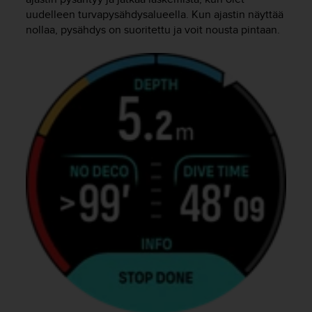
A
uudelleen turvapysähdysalueella. Kun ajastin näyttää
A
nollaa, pysähdys on suoritettu ja voit nousta pintaan.
-
t
a
s
o
n
v
a
a
t
i
m
u
k
s
e
t
s
e
k