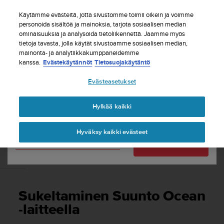
S
Tilaa uutiskirje ja saat 5% alennusta
| Ilmaiset
u
Käytämme evästeitä, jotta sivustomme toimii oikein ja voimme
palautukset
u
personoida sisältöä ja mainoksia, tarjota sosiaalisen median
Maasi tai alueesi:
ominaisuuksia ja analysoida tietoliikennettä. Jaamme myös
n
tietoja tavasta, jolla käytät sivustoamme sosiaalisen median,
t
mainonta- ja analytiikkakumppaneidemme
o
kanssa.
Evästekäytännöt
Tietosuojakäytäntö
United States
o
n
Etusivu
Tuki
Suunto Ocean
Käyttöopas
Evästeasetukset
s
Currency: $ (USD)
i
t
Shipping only to United States
Hylkää kaikki
SUUNTO OCEAN KÄYTTÖOPAS
o
u
Hyväksy kaikki evästeet
t
Vaihda maatasi tai aluettasi
Jatka
u
n
Sukeltaminen Suunto Ocean -laitteella
u
t
t
Sukeltaminen Suunto Ocean
ä
y
-laitteella
t