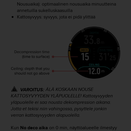
Nousuaika): optimaalinen nousuaika minuutteina
u
t
annetuilla sukelluskaasuilla
t
Kattosyvyys: syvyys, jota ei pidä ylittää
a
k
o
s
k
e
v
i
e
n
s
t
ÄLÄ KOSKAAN NOUSE
VAROITUS:
a
KATTOSYVYYDEN YLÄPUOLELLE! Kattosyvyyden
n
yläpuolelle ei saa nousta dekompression aikana.
d
Jotta et tekisi niin vahingossa, pysyttele jonkin
a
verran kattosyvyyden alapuolella.
r
d
i
Kun
No deco aika
on 0 min, näyttöalueelle ilmestyy