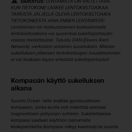
LENTÄMISTÄ ON VÄLTETTÄVÄ,
VAROITUS:
KUN TIETOKONE LASKEE LENTOKIELTOAIKAA.
TARKISTA JÄLJELLÄ OLEVA LENTOKIELTOAIKA
TIETOKONEESTA AINA ENNEN LENTÄMISTÄ!
Lentäminen tai matkustaminen korkeammalle
lentokieltoaikana voi suurentaa sukeltajantaudin
vaaraa merkittävästi. Tutustu DAN (Divers Alert
Network) -verkoston antamiin suosituksiin. Mikään
sukelluksen jälkeisen lentokieltoajan noudattaminen
ei voi koskaan täysin ehkäistä sukeltajantautia!
Kompassin käyttö sukelluksen
aikana
Suunto Ocean
-laite sisältää gyroavusteisen
kompassin, jonka avulla voit määrittää asemasi
magneettisen pohjoisen suhteen. Sukellettaessa
kompassi saadaan käyttöön painamalla
keskipainiketta (kompassi näkyy kaaressa) tai suunta