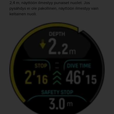
u
2,4 m, näyttöön ilmestyy punaiset nuolet. Jos
t
pysähdys ei ole pakollinen, näyttöön ilmestyy vain
e
keltainen nuoli.
t
t
a
v
u
u
s
o
h
j
e
i
d
e
n
(
W
C
A
G