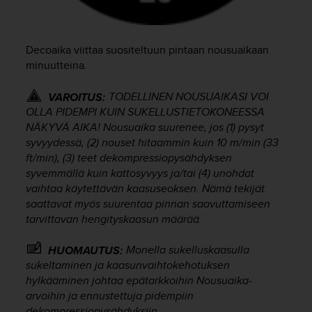
s
v
a
Decoaika viittaa suositeltuun pintaan nousuaikaan
l
minuutteina.
t
a
TODELLINEN NOUSUAIKASI VOI
l
VAROITUS:
a
OLLA PIDEMPI KUIN SUKELLUSTIETOKONEESSA
i
NÄKYVÄ AIKA! Nousuaika suurenee, jos (1) pysyt
s
syvyydessä, (2) nouset hitaammin kuin 10 m/min (33
e
ft/min), (3) teet dekompressiopysähdyksen
e
syvemmällä kuin kattosyvyys ja/tai (4) unohdat
n
vaihtaa käytettävän kaasuseoksen. Nämä tekijät
a
saattavat myös suurentaa pinnan saavuttamiseen
s
tarvittavan hengityskaasun määrää.
i
a
k
Monella sukelluskaasulla
HUOMAUTUS:
a
sukeltaminen ja kaasunvaihtokehotuksen
s
hylkääminen johtaa epätarkkoihin Nousuaika-
p
arvoihin ja ennustettuja pidempiin
a
dekompressiopysähdyksiin.