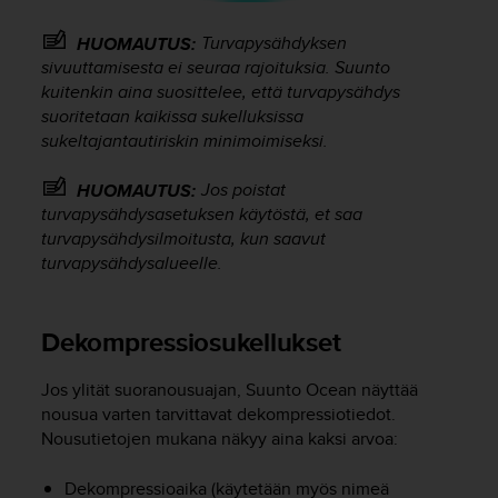
ä
m
Turvapysähdyksen
HUOMAUTUS:
y
sivuuttamisesta ei seuraa rajoituksia. Suunto
ö
kuitenkin aina suosittelee, että turvapysähdys
s
m
suoritetaan kaikissa sukelluksissa
u
sukeltajantautiriskin minimoimiseksi.
i
d
Jos poistat
HUOMAUTUS:
e
turvapysähdysasetuksen käytöstä, et saa
n
turvapysähdysilmoitusta, kun saavut
s
turvapysähdysalueelle.
a
a
v
Dekompressiosukellukset
u
t
e
Jos ylität suoranousuajan,
Suunto Ocean
näyttää
t
nousua varten tarvittavat dekompressiotiedot.
t
Nousutietojen mukana näkyy aina kaksi arvoa:
a
v
Dekompressioaika (käytetään myös nimeä
u