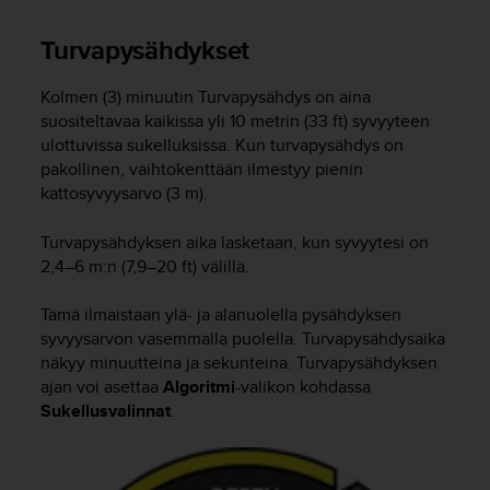
t
ä
Turvapysähdykset
m
ä
ä
Kolmen (3) minuutin Turvapysähdys on aina
n
suositeltavaa kaikissa yli 10 metrin (33 ft) syvyyteen
t
ulottuvissa sukelluksissa. Kun turvapysähdys on
ä
pakollinen, vaihtokenttään ilmestyy pienin
l
kattosyvyysarvo (3 m).
l
ä
Turvapysähdyksen aika lasketaan, kun syvyytesi on
v
e
2,4–6 m:n (7,9–20 ft) välillä.
r
k
Tämä ilmaistaan ylä- ja alanuolella pysähdyksen
k
syvyysarvon vasemmalla puolella. Turvapysähdysaika
o
näkyy minuutteina ja sekunteina. Turvapysähdyksen
s
ajan voi asettaa
Algoritmi
-valikon kohdassa
i
Sukellusvalinnat
.
v
u
s
t