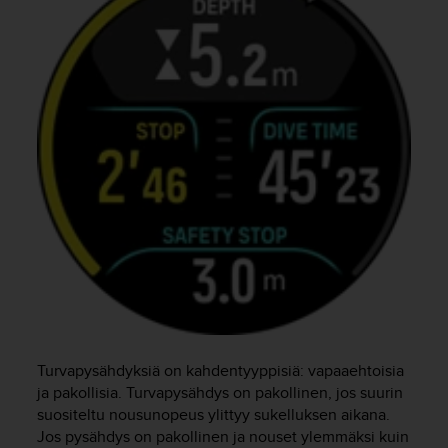
o
l
l
a
v
e
r
k
k
o
s
i
v
u
s
t
o
n
Turvapysähdyksiä on kahdentyyppisiä: vapaaehtoisia
s
ja pakollisia. Turvapysähdys on pakollinen, jos suurin
a
suositeltu nousunopeus ylittyy sukelluksen aikana.
a
v
Jos pysähdys on pakollinen ja nouset ylemmäksi kuin