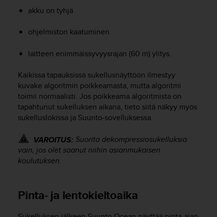
akku on tyhjä
ohjelmiston kaatuminen
laitteen enimmäissyvyysrajan (60 m) ylitys.
Kaikissa tapauksissa sukellusnäyttöön ilmestyy
kuvake algoritmin poikkeamasta, mutta algoritmi
toimii normaalisti. Jos poikkeama algoritmista on
tapahtunut sukelluksen aikana, tieto siitä näkyy myös
sukelluslokissa ja Suunto-sovelluksessa.
Suorita dekompressiosukelluksia
VAROITUS:
vain, jos olet saanut niihin asianmukaisen
koulutuksen.
Pinta- ja lentokieltoaika
Sukelluksen jälkeen
Suunto Ocean
näyttää pinta-ajan