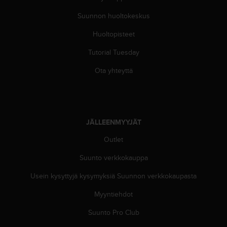
ä
m
Suunnon huoltokeskus
y
ö
Huoltopisteet
s
m
Tutorial Tuesday
u
Ota yhteyttä
i
d
e
n
s
a
JÄLLEENMYYJÄT
a
Outlet
v
u
Suunto verkkokauppa
t
e
Usein kysyttyjä kysymyksiä Suunnon verkkokaupasta
t
t
Myyntiehdot
a
Suunto Pro Club
v
u