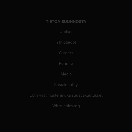
u
t
t
a
TIETOA SUUNNOSTA
k
Uutiset
o
s
Yhtiötiedot
k
e
Careers
v
i
Perinne
e
Media
n
s
Sustainability
t
a
EU:n vaatimustenmukaisuusvakuutukset
n
d
Whistleblowing
a
r
d
i