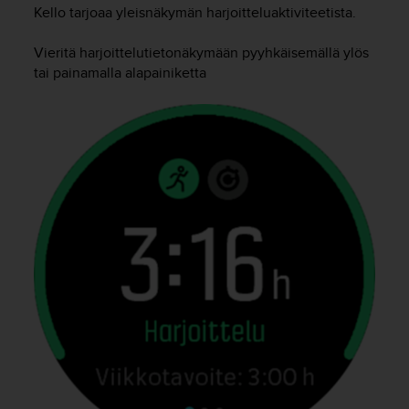
t
Kello tarjoaa yleisnäkymän harjoitteluaktiviteetista.
ä
m
Vieritä harjoittelutietonäkymään pyyhkäisemällä ylös
ä
tai painamalla alapainiketta
ä
n
t
ä
l
l
ä
v
e
r
k
k
o
s
i
v
u
s
t