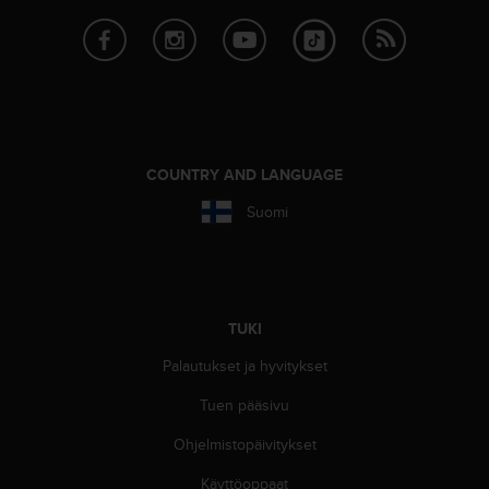
A
A
-
t
a
s
o
n
COUNTRY AND LANGUAGE
v
a
Suomi
a
t
i
m
u
TUKI
k
s
Palautukset ja hyvitykset
e
t
Tuen pääsivu
s
Ohjelmistopäivitykset
e
k
Käyttöoppaat