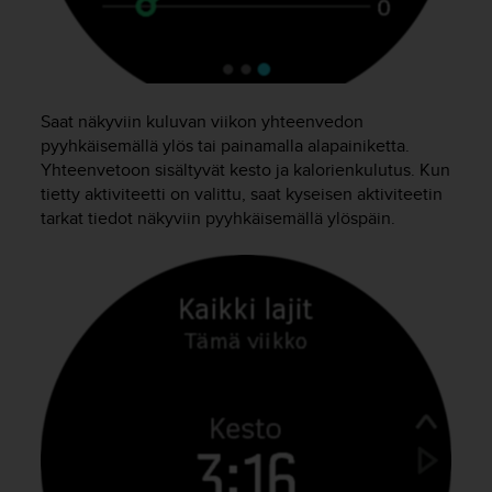
u
t
e
t
t
a
Saat näkyviin kuluvan viikon yhteenvedon
v
pyyhkäisemällä ylös tai painamalla alapainiketta.
u
Yhteenvetoon sisältyvät kesto ja kalorienkulutus. Kun
u
tietty aktiviteetti on valittu, saat kyseisen aktiviteetin
s
tarkat tiedot näkyviin pyyhkäisemällä ylöspäin.
o
h
j
e
i
d
e
n
(
W
C
A
G