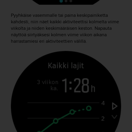
o
l
Pyyhkäise vasemmalle tai paina keskipainiketta
l
kahdesti, niin näet kaikki aktiviteettisi kolmelta viime
a
v
viikolta ja niiden keskimääräisen keston. Napauta
e
näyttöä siirtyäksesi kolmen viime viikon aikana
r
harrastamiesi eri aktiviteettien välillä.
k
k
o
s
i
v
u
s
t
o
n
s
a
a
v