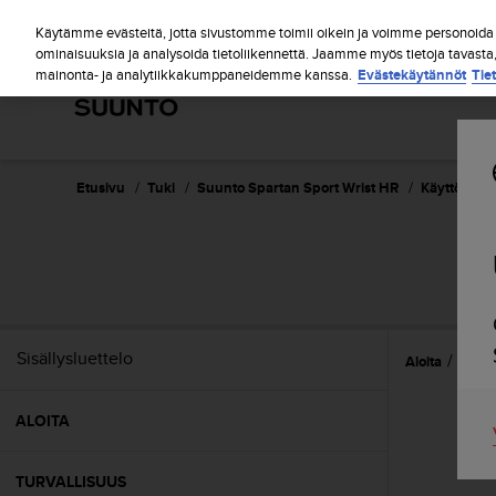
S
u
Käytämme evästeitä, jotta sivustomme toimii oikein ja voimme personoida s
u
ominaisuuksia ja analysoida tietoliikennettä. Jaamme myös tietoja tavasta
mainonta- ja analytiikkakumppaneidemme kanssa.
Evästekäytännöt
Tie
n
t
o
o
n
s
Etusivu
Tuki
Suunto Spartan Sport Wrist HR
Käyttöopas 
i
t
o
SU
u
t
u
n
Sisällysluettelo
Aloita
Omin
u
t
t
ALOITA
ä
y
t
TURVALLISUUS