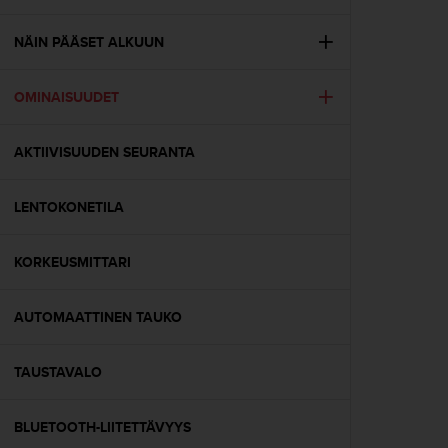
t
ä
m
NÄIN PÄÄSET ALKUUN
ä
ä
OMINAISUUDET
n
t
ä
AKTIIVISUUDEN SEURANTA
l
l
ä
LENTOKONETILA
v
e
r
KORKEUSMITTARI
k
k
AUTOMAATTINEN TAUKO
o
s
i
TAUSTAVALO
v
u
s
BLUETOOTH-LIITETTÄVYYS
t