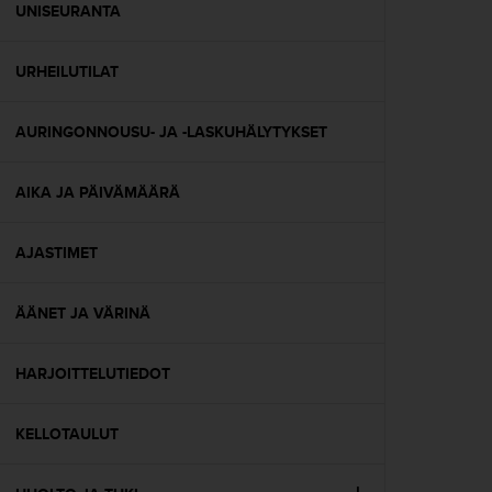
A
UNISEURANTA
A
-
URHEILUTILAT
t
a
s
AURINGONNOUSU- JA -LASKUHÄLYTYKSET
o
n
v
AIKA JA PÄIVÄMÄÄRÄ
a
a
t
AJASTIMET
i
m
ÄÄNET JA VÄRINÄ
u
k
s
HARJOITTELUTIEDOT
e
t
s
KELLOTAULUT
e
k