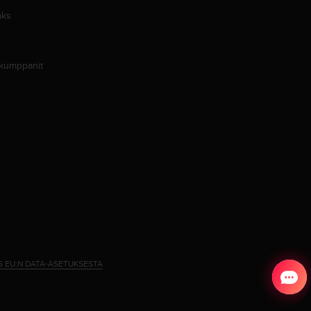
aks
 kumppanit
S EU:N DATA-ASETUKSESTA