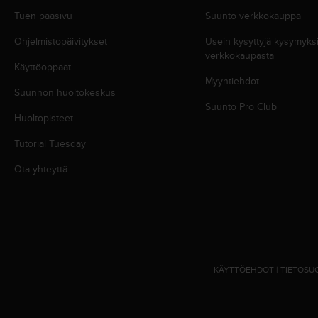
u
Tuen pääsivu
Suunto verkkokauppa
t
t
Ohjelmistopäivitykset
Usein kysyttyjä kysymyk
a
verkkokaupasta
k
Käyttöoppaat
o
Myyntiehdot
Suunnon huoltokeskus
s
Suunto Pro Club
k
Huoltopisteet
e
v
Tutorial Tuesday
i
e
Ota yhteyttä
n
s
t
a
n
d
a
KÄYTTÖEHDOT
|
TIETOSU
r
d
i