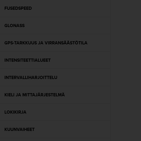
u
t
FUSEDSPEED
e
t
GLONASS
t
a
v
GPS-TARKKUUS JA VIRRANSÄÄSTÖTILA
u
u
s
INTENSITEETTIALUEET
o
h
j
INTERVALLIHARJOITTELU
e
i
KIELI JA MITTAJÄRJESTELMÄ
d
e
n
LOKIKIRJA
(
W
C
KUUNVAIHEET
A
G