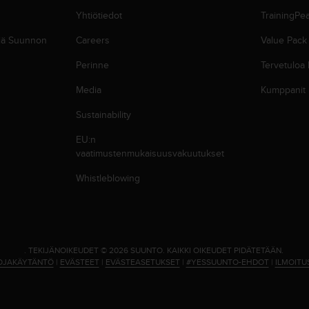
Yhtiötiedot
TrainingPe
siä Suunnon
Careers
Value Pack
Perinne
Tervetuloa
Media
Kumppanit
Sustainability
EU:n
vaatimustenmukaisuusvakuutukset
Whistleblowing
.
TEKIJÄNOIKEUDET © 2026 SUUNTO.
KAIKKI OIKEUDET PIDÄTETÄÄN.
OJAKÄYTÄNTÖ
|
EVÄSTEET
|
EVÄSTEASETUKSET
|
#YESSUUNTO-EHDOT
|
ILMOITU