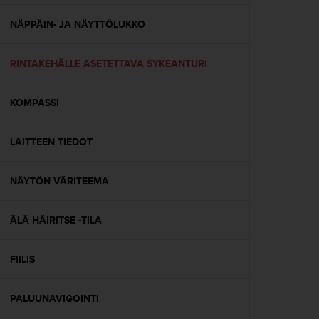
o
l
NÄPPÄIN- JA NÄYTTÖLUKKO
l
a
RINTAKEHÄLLE ASETETTAVA SYKEANTURI
v
e
r
KOMPASSI
k
k
o
LAITTEEN TIEDOT
s
i
v
NÄYTÖN VÄRITEEMA
u
s
ÄLÄ HÄIRITSE -TILA
t
o
n
FIILIS
s
a
a
PALUUNAVIGOINTI
v