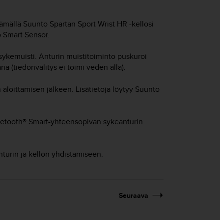
stämällä
Suunto Spartan Sport Wrist HR
-kellosi
 Smart Sensor.
ykemuisti. Anturin muistitoiminto puskuroi
na (tiedonvälitys ei toimi veden alla).
n aloittamisen jälkeen. Lisätietoja löytyy Suunto
luetooth® Smart-yhteensopivan sykeanturin
nturin ja kellon yhdistämiseen.
Seuraava