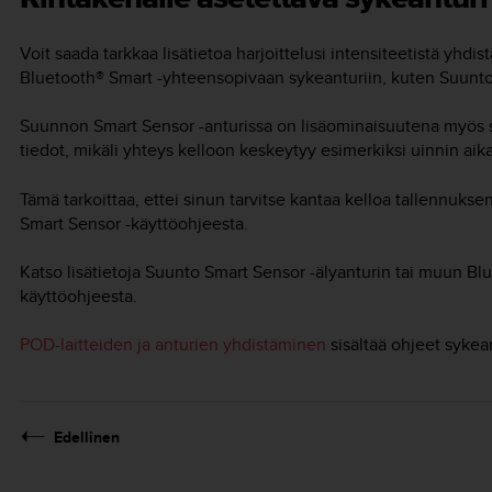
Voit saada tarkkaa lisätietoa harjoittelusi intensiteetistä yhdi
Bluetooth® Smart -yhteensopivaan sykeanturiin, kuten Suunto
Suunnon Smart Sensor -anturissa on lisäominaisuutena myös s
tiedot, mikäli yhteys kelloon keskeytyy esimerkiksi uinnin aika
Tämä tarkoittaa, ettei sinun tarvitse kantaa kelloa tallennukse
Smart Sensor -käyttöohjeesta.
Katso lisätietoja Suunto Smart Sensor -älyanturin tai muun B
käyttöohjeesta.
POD-laitteiden ja anturien yhdistäminen
sisältää ohjeet sykea
Edellinen