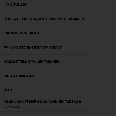
-
ILMOITUKSET
o
h
POD-LAITTEIDEN JA ANTURIEN YHDISTÄMINEN
j
e
i
KIINNOSTAVAT KOHTEET
s
t
u
PAIKKATIETOJEN ESITYSMUODOT
s
)
2
HARJOITTELUN TALLENTAMINEN
.
0
PALAUTUMISAIKA
-
v
e
REITIT
r
s
KÄÄNNÖKSITTÄISEN NAVIGOINNIN TARJOAA
i
KOMOOT
o
n