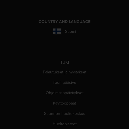
A
A
-
t
COUNTRY AND LANGUAGE
a
s
Suomi
o
n
v
a
a
TUKI
t
i
Palautukset ja hyvitykset
m
Tuen pääsivu
u
k
Ohjelmistopäivitykset
s
e
Käyttöoppaat
t
s
Suunnon huoltokeskus
e
k
Huoltopisteet