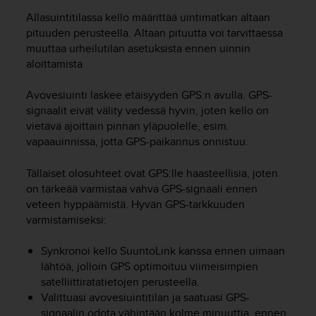
u
Allasuintitilassa kello määrittää uintimatkan altaan
t
e
pituuden perusteella. Altaan pituutta voi tarvittaessa
t
muuttaa urheilutilan asetuksista ennen uinnin
t
aloittamista
a
v
Avovesiuinti laskee etäisyyden GPS:n avulla. GPS-
u
signaalit eivät välity vedessä hyvin, joten kello on
u
vietävä ajoittain pinnan yläpuolelle, esim.
s
vapaauinnissa, jotta GPS-paikannus onnistuu.
o
h
Tällaiset olosuhteet ovat GPS:lle haasteellisia, joten
j
e
on tärkeää varmistaa vahva GPS-signaali ennen
i
veteen hyppäämistä. Hyvän GPS-tarkkuuden
d
varmistamiseksi:
e
n
Synkronoi kello SuuntoLink kanssa ennen uimaan
(
lähtöä, jolloin GPS optimoituu viimeisimpien
W
satelliittiratatietojen perusteella.
C
Valittuasi avovesiuintitilan ja saatuasi GPS-
A
signaalin odota vähintään kolme minuuttia, ennen
G