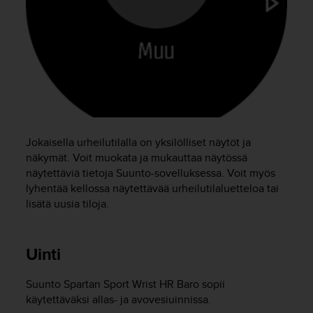
o
l
l
a
v
e
r
k
k
o
Jokaisella urheilutilalla on yksilölliset näytöt ja
s
näkymät. Voit muokata ja mukauttaa näytössä
i
näytettäviä tietoja Suunto-sovelluksessa. Voit myös
v
lyhentää kellossa näytettävää urheilutilaluetteloa tai
u
lisätä uusia tiloja.
s
t
o
n
Uinti
s
a
Suunto Spartan Sport Wrist HR Baro
sopii
a
käytettäväksi allas- ja avovesiuinnissa.
v