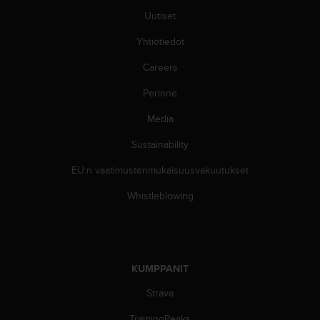
u
Uutiset
t
t
Yhtiötiedot
a
k
Careers
o
Perinne
s
k
Media
e
v
Sustainability
i
e
EU:n vaatimustenmukaisuusvakuutukset
n
s
Whistleblowing
t
a
n
d
a
KUMPPANIT
r
Strava
d
i
TrainingPeaks