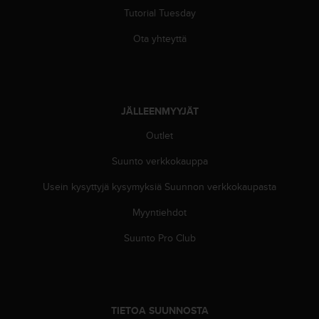
ä
Tutorial Tuesday
m
y
Ota yhteyttä
ö
s
m
u
i
JÄLLEENMYYJÄT
d
e
Outlet
n
s
Suunto verkkokauppa
a
a
Usein kysyttyjä kysymyksiä Suunnon verkkokaupasta
v
Myyntiehdot
u
t
Suunto Pro Club
e
t
t
a
v
TIETOA SUUNNOSTA
u