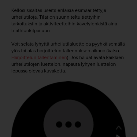
t
ä
Kellosi sisältää useita erilaisia esimääritettyjä
m
urheilutiloja. Tilat on suunniteltu tiettyihin
ä
tarkoituksiin ja aktiviteetteihin kävelylenkistä aina
ä
triathlonkilpailuun.
n
t
ä
Voit selata lyhyttä urheilutilaluetteloa pyyhkäisemällä
l
ylös tai alas harjoittelun tallennuksen aikana (katso
l
Harjoittelun tallentaminen
). Jos haluat avata kaikkien
ä
urheilutilojen luettelon, napauta lyhyen luettelon
v
lopussa olevaa kuvaketta.
e
r
k
k
o
s
i
v
u
s
t