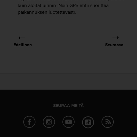
kuin aloitat uinnin. Näin GPS ehtii suorittaa
-
o
paikannuksen luotettavasti.
h
j
e
i
s
Edellinen
Seuraava
t
u
s
)
2
.
0
-
v
e
SEURAA MEITÄ
r
s
i
o
n