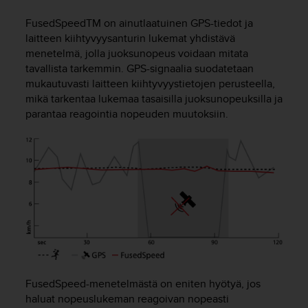
t
ä
FusedSpeed
TM
on ainutlaatuinen GPS-tiedot ja
m
laitteen kiihtyvyysanturin lukemat yhdistävä
ä
menetelmä, jolla juoksunopeus voidaan mitata
ä
tavallista tarkemmin. GPS-signaalia suodatetaan
n
mukautuvasti laitteen kiihtyvyystietojen perusteella,
t
ä
mikä tarkentaa lukemaa tasaisilla juoksunopeuksilla ja
l
parantaa reagointia nopeuden muutoksiin.
l
ä
v
e
r
k
k
o
s
i
v
u
FusedSpeed-menetelmästä on eniten hyötyä, jos
s
haluat nopeuslukeman reagoivan nopeasti
t