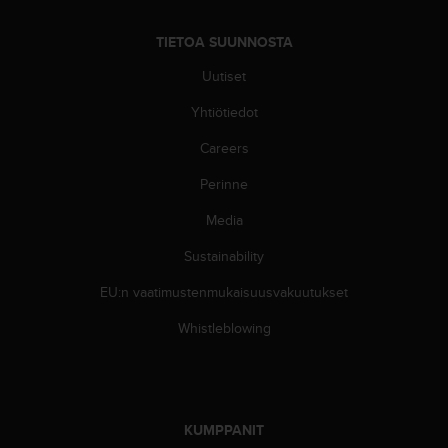
ä
m
y
TIETOA SUUNNOSTA
ö
Uutiset
s
m
Yhtiötiedot
u
i
Careers
d
e
Perinne
n
Media
s
a
Sustainability
a
v
EU:n vaatimustenmukaisuusvakuutukset
u
t
Whistleblowing
e
t
t
a
v
KUMPPANIT
u