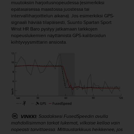
muutoksiin harjoitusnopeudessa (esimerkiksi
o
epätasaisessa maastossa juostessa tai
l
intervalliharjoittelun aikana). Jos esimerkiksi GPS-
l
a
signaali häviää tilapäisesti,
Suunto Spartan Sport
v
Wrist HR Baro
pystyy jatkamaan tarkkojen
e
nopeuslukemien näyttämistä GPS-kalibroidun
r
kiihtyvyysmittarin ansiosta.
k
k
o
s
i
v
u
s
t
o
n
s
Saadaksesi FusedSpeedin avulla
VINKKI:
a
mahdollisimman tarkat lukemat, vilkaise kelloa vain
a
nopeasti tarvittaessa. Mittaustarkkuus heikkenee, jos
v