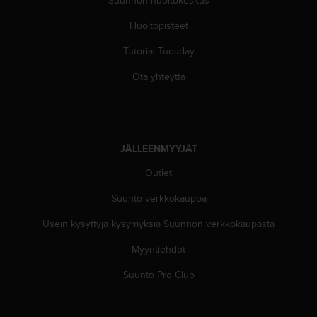
Suunnon huoltokeskus
A
A
Huoltopisteet
-
t
Tutorial Tuesday
a
Ota yhteyttä
s
o
n
v
a
a
JÄLLEENMYYJÄT
t
Outlet
i
m
Suunto verkkokauppa
u
k
Usein kysyttyjä kysymyksiä Suunnon verkkokaupasta
s
e
Myyntiehdot
t
Suunto Pro Club
s
e
k