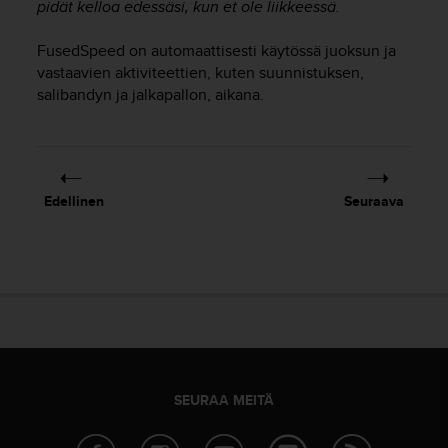
u
pidät kelloa edessäsi, kun et ole liikkeessä.
t
e
FusedSpeed on automaattisesti käytössä juoksun ja
t
vastaavien aktiviteettien, kuten suunnistuksen,
t
salibandyn ja jalkapallon, aikana.
a
v
u
u
s
Edellinen
Seuraava
o
h
j
e
i
d
e
n
(
W
SEURAA MEITÄ
C
A
G