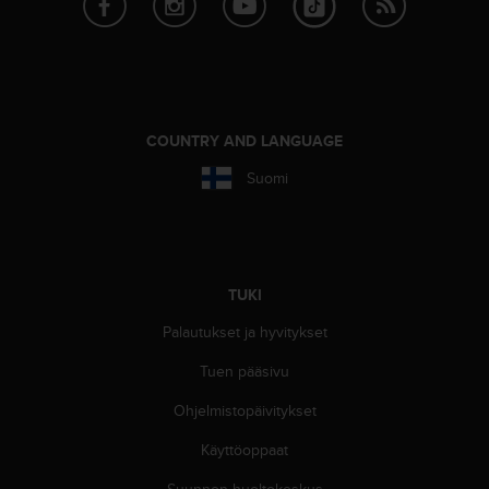
-
o
h
j
e
i
COUNTRY AND LANGUAGE
s
t
Suomi
u
s
)
2
.
TUKI
0
-
Palautukset ja hyvitykset
v
e
Tuen pääsivu
r
Ohjelmistopäivitykset
s
i
Käyttöoppaat
o
n