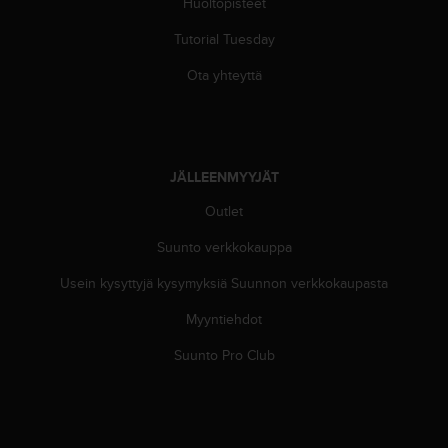
Huoltopisteet
u
t
Tutorial Tuesday
t
a
Ota yhteyttä
k
o
s
k
e
JÄLLEENMYYJÄT
v
Outlet
i
e
Suunto verkkokauppa
n
s
Usein kysyttyjä kysymyksiä Suunnon verkkokaupasta
t
a
Myyntiehdot
n
d
Suunto Pro Club
a
r
d
i