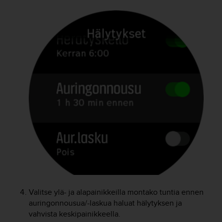
o
l
l
a
v
e
r
k
k
o
s
i
v
u
s
t
o
n
s
Valitse ylä- ja alapainikkeilla montako tuntia ennen
a
auringonnousua/-laskua haluat hälytyksen ja
a
vahvista keskipainikkeella.
v