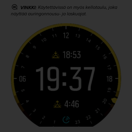
-
Käytettävissä on myös kellotaulu, joka
VINKKI:
o
näyttää auringonnousu- ja laskuajat.
h
j
e
i
s
t
u
s
)
2
.
0
-
v
e
r
s
i
o
n