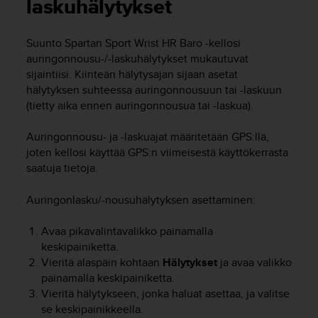
t
laskuhälytykset
ä
m
Suunto Spartan Sport Wrist HR Baro
-kellosi
ä
auringonnousu-/-laskuhälytykset mukautuvat
ä
n
sijaintiisi. Kiinteän hälytysajan sijaan asetat
t
hälytyksen suhteessa auringonnousuun tai -laskuun
ä
(tietty aika ennen auringonnousua tai -laskua).
l
l
Auringonnousu- ja -laskuajat määritetään GPS:llä,
ä
joten kellosi käyttää GPS:n viimeisestä käyttökerrasta
v
saatuja tietoja.
e
r
Auringonlasku/-nousuhälytyksen asettaminen:
k
k
o
Avaa pikavalintavalikko painamalla
s
keskipainiketta.
i
Vieritä alaspäin kohtaan
Hälytykset
ja avaa valikko
v
painamalla keskipainiketta.
u
Vieritä hälytykseen, jonka haluat asettaa, ja valitse
s
se keskipainikkeella.
t