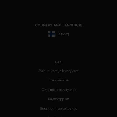
ä
m
y
ö
s
COUNTRY AND LANGUAGE
m
u
Suomi
i
d
e
n
s
TUKI
a
a
Palautukset ja hyvitykset
v
u
Tuen pääsivu
t
e
Ohjelmistopäivitykset
t
Käyttöoppaat
t
a
Suunnon huoltokeskus
v
u