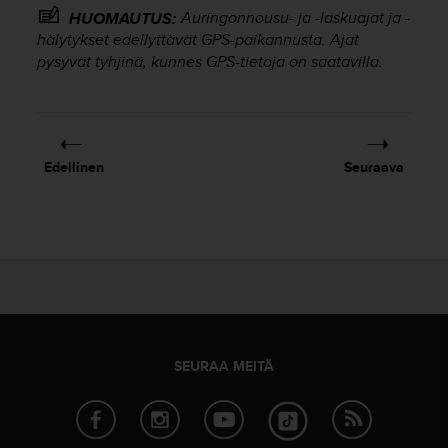
A
Auringonnousu- ja -laskuajat ja -
HUOMAUTUS:
A
hälytykset edellyttävät GPS-paikannusta. Ajat
-
pysyvät tyhjinä, kunnes GPS-tietoja on saatavilla.
t
a
s
o
n
Edellinen
Seuraava
v
a
a
t
i
m
u
k
s
e
SEURAA MEITÄ
t
s
e
k