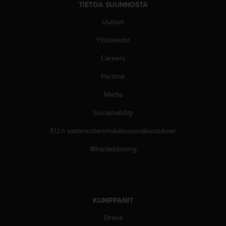
e
TIETOA SUUNNOSTA
n
Uutiset
v
a
Yhtiötiedot
a
t
Careers
i
m
Perinne
u
k
Media
s
Sustainability
e
t
EU:n vaatimustenmukaisuusvakuutukset
.
S
Whistleblowing
o
i
t
a
y
KUMPPANIT
h
d
Strava
y