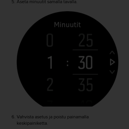
Aseta minuutit samalla tavalla.
u
t
e
t
t
a
v
u
u
s
o
h
j
e
i
d
e
n
(
W
Vahvista asetus ja poistu painamalla
C
A
keskipainiketta.
G