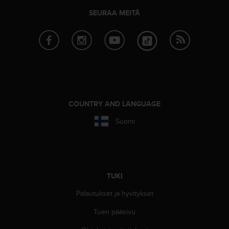
o
SEURAA MEITÄ
l
l
a
v
e
r
k
k
o
COUNTRY AND LANGUAGE
s
i
Suomi
v
u
s
t
o
TUKI
n
s
Palautukset ja hyvitykset
a
a
Tuen pääsivu
v