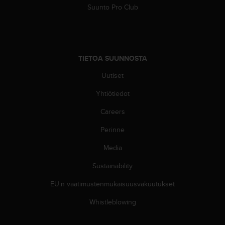
Suunto Pro Club
-
o
h
j
e
TIETOA SUUNNOSTA
i
s
Uutiset
t
u
Yhtiötiedot
s
)
Careers
2
.
Perinne
0
Media
-
v
Sustainability
e
r
EU:n vaatimustenmukaisuusvakuutukset
s
i
Whistleblowing
o
n