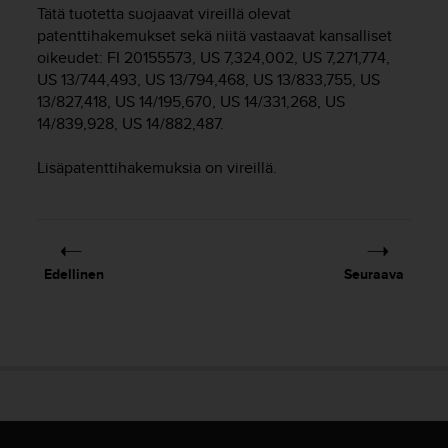
t
Tätä tuotetta suojaavat vireillä olevat
ä
patenttihakemukset sekä niitä vastaavat kansalliset
m
oikeudet: FI 20155573, US 7,324,002, US 7,271,774,
ä
US 13/744,493, US 13/794,468, US 13/833,755, US
ä
13/827,418, US 14/195,670, US 14/331,268, US
n
t
14/839,928, US 14/882,487.
ä
l
Lisäpatenttihakemuksia on vireillä.
l
ä
v
e
r
Edellinen
Seuraava
k
k
o
s
i
v
u
s
t