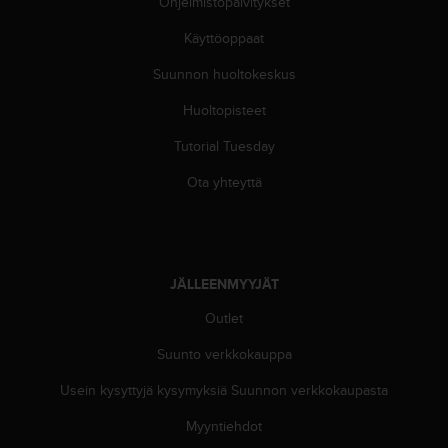
Ohjelmistopäivitykset
u
t
Käyttöoppaat
e
t
Suunnon huoltokeskus
t
a
Huoltopisteet
v
u
Tutorial Tuesday
u
Ota yhteyttä
s
o
h
j
e
JÄLLEENMYYJÄT
i
d
Outlet
e
n
Suunto verkkokauppa
(
W
Usein kysyttyjä kysymyksiä Suunnon verkkokaupasta
C
A
Myyntiehdot
G