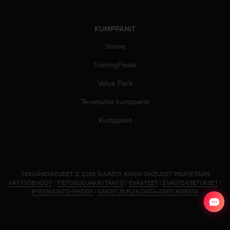
A
A
-
KUMPPANIT
t
a
Strava
s
TrainingPeaks
o
n
Value Pack
v
a
Tervetuloa kumppanit
a
t
Kumppanit
i
m
u
k
s
.
TEKIJÄNOIKEUDET © 2026 SUUNTO.
KAIKKI OIKEUDET PIDÄTETÄÄN.
e
KÄYTTÖEHDOT
|
TIETOSUOJAKÄYTÄNTÖ
|
EVÄSTEET
|
EVÄSTEASETUKSET
|
t
#YESSUUNTO-EHDOT
|
ILMOITUS EU:N DATA-ASETUKSESTA
s
e
k