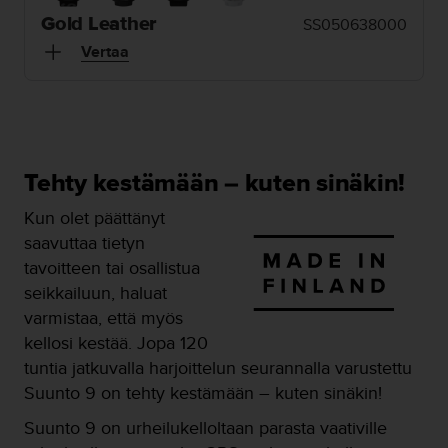
t
ä
Gold Leather
SS050638000
m
Vertaa
ä
ä
n
t
ä
l
Tehty kestämään – kuten sinäkin!
l
ä
Kun olet päättänyt
v
saavuttaa tietyn
e
r
tavoitteen tai osallistua
k
seikkailuun, haluat
k
varmistaa, että myös
o
kellosi kestää. Jopa 120
s
i
tuntia jatkuvalla harjoittelun seurannalla varustettu
v
Suunto 9 on tehty kestämään – kuten sinäkin!
u
s
Suunto 9 on urheilukelloltaan parasta vaativille
t