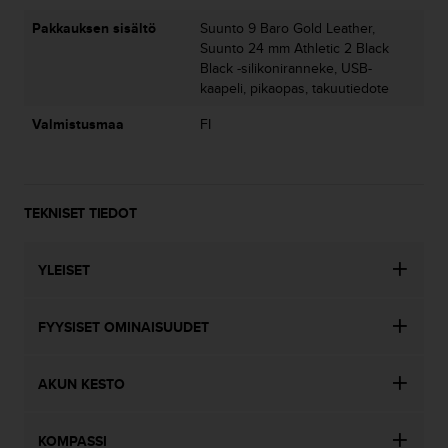
9
0
Pakkauksen sisältö
Suunto 9 Baro Gold Leather,
0
Suunto 24 mm Athletic 2 Black
(
Black -silikoniranneke, USB-
m
kaapeli, pikaopas, takuutiedote
a
k
Valmistusmaa
FI
s
u
t
o
TEKNISET TIEDOT
n
)
,
YLEISET
j
o
s
FYYSISET OMINAISUUDET
t
ä
m
AKUN KESTO
ä
n
KOMPASSI
s