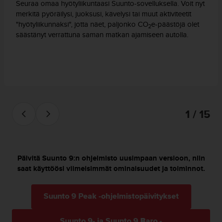
ä
Seuraa omaa hyötyliikuntaasi Suunto-sovelluksella. Voit nyt
m
merkitä pyöräilysi, juoksusi, kävelysi tai muut aktiviteetit
y
"hyötyliikunnaksi", jotta näet, paljonko CO
e-päästöjä olet
2
ö
säästänyt verrattuna saman matkan ajamiseen autolla.
s
m
u
i
d
e
n
s
1 / 15
a
a
v
u
Päivitä Suunto 9:n ohjelmisto uusimpaan versioon, niin
t
saat käyttöösi viimeisimmät ominaisuudet ja toiminnot.
e
t
t
Suunto 9 Peak -ohjelmistopäivitykset
a
v
u
Suunto 9- ja Suunto 9 Baro -