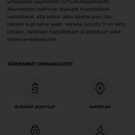
urheilijoille suunniteltu GPS-multisport-kello.
o
Akunkeston hallinnan älykkäät muistutukset
l
varmistavat, että kellon akku kestää juuri niin
l
a
pitkään kuin tarve vaatii. Vankka Suunto 9 on tehty
v
pitkään, rankkaan harjoitteluun ja kilpailuun sekä
e
extreme-seikkailuihin.
r
k
k
o
TÄRKEIMMÄT OMINAISUUDET
s
i
v
u
s
t
o
n
ÄLYKKÄÄT AKKUTILAT
SAFIIRILASI
s
a
a
v