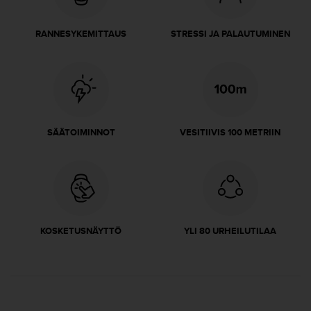
u
t
e
RANNESYKEMITTAUS
STRESSI JA PALAUTUMINEN
t
t
a
v
u
u
s
SÄÄTOIMINNOT
VESITIIVIS 100 METRIIN
o
h
j
e
i
d
e
KOSKETUSNÄYTTÖ
YLI 80 URHEILUTILAA
n
(
W
C
A
G