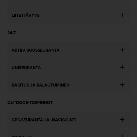
i
v
LIITETTÄVYYS
u
s
t
24/7
o
n
t
AKTIIVISUUSSEURANTA
i
e
t
UNISEURANTA
o
j
e
RASITUS JA PALAUTUMINEN
n
s
a
OUTDOOR-TOIMINNOT
a
v
GPS-SEURANTA JA -NAVIGOINTI
u
t
e