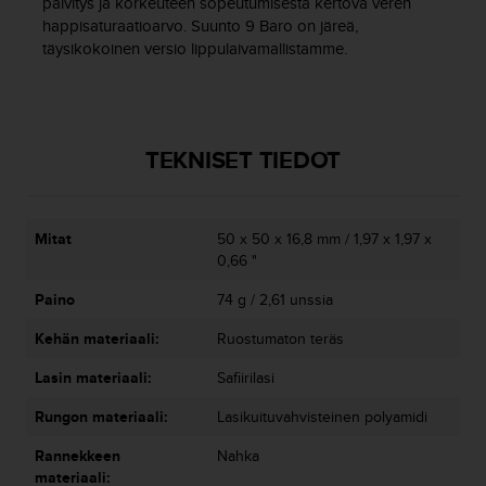
päivitys ja korkeuteen sopeutumisesta kertova veren
l
happisaturaatioarvo. Suunto 9 Baro on järeä,
v
täysikokoinen versio lippulaivamallistamme.
e
l
u
n
u
TEKNISET TIEDOT
m
e
r
o
Mitat
50 x 50 x 16,8 mm / 1,97 x 1,97 x
o
0,66 "
n
+
Paino
74 g / 2,61 unssia
1
8
Kehän materiaali:
Ruostumaton teräs
5
Lasin materiaali:
Safiirilasi
5
2
Rungon materiaali:
Lasikuituvahvisteinen polyamidi
5
8
Rannekkeen
Nahka
0
materiaali: