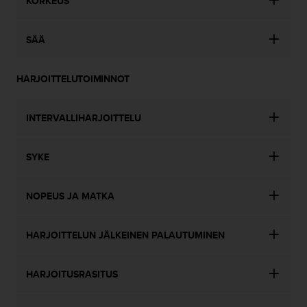
KORKEUS
t
t
a
SÄÄ
v
u
u
HARJOITTELUTOIMINNOT
d
e
s
INTERVALLIHARJOITTELU
s
a
o
SYKE
n
o
n
NOPEUS JA MATKA
g
e
HARJOITTELUN JÄLKEINEN PALAUTUMINEN
l
m
i
HARJOITUSRASITUS
a
.