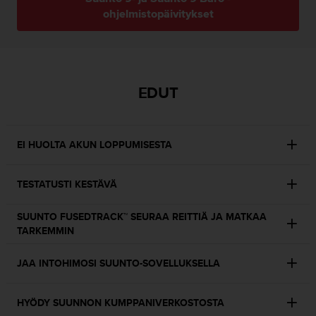
u
ohjelmistopäivitykset
t
t
a
k
o
EDUT
s
k
e
v
EI HUOLTA AKUN LOPPUMISESTA
i
e
n
TESTATUSTI KESTÄVÄ
s
t
SUUNTO FUSEDTRACK™ SEURAA REITTIÄ JA MATKAA
a
TARKEMMIN
n
d
a
JAA INTOHIMOSI SUUNTO-SOVELLUKSELLA
r
d
HYÖDY SUUNNON KUMPPANIVERKOSTOSTA
i