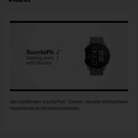
Opi käyttämään SuuntoPlus™ Guides -oppaita tehostamaan
harjoitteluasi ja kilpailusuorituksiasi.