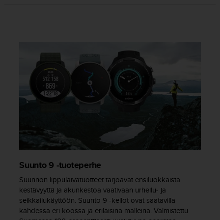
e
n
v
a
a
t
i
m
u
k
s
e
t
.
S
o
i
Suunto 9 -tuoteperhe
t
Suunnon lippulaivatuotteet tarjoavat ensiluokkaista
a
y
kestävyyttä ja akunkestoa vaativaan urheilu- ja
h
seikkailukäyttöön. Suunto 9 -kellot ovat saatavilla
d
kahdessa eri koossa ja erilaisina malleina. Valmistettu
y