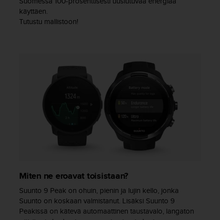
Suomessa 100-prosenttisesti uusiutuvaa energiaa
s
käyttäen.
v
Tutustu mallistoon!
a
l
t
a
l
a
i
s
e
e
n
a
s
i
a
Miten ne eroavat toisistaan?
k
a
Suunto 9 Peak on ohuin, pienin ja lujin kello, jonka
s
Suunto on koskaan valmistanut. Lisäksi Suunto 9
p
Peakissä on kätevä automaattinen taustavalo, langaton
a