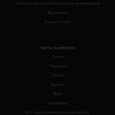
Usein kysyttyjä kysymyksiä Suunnon verkkokaupasta
Myyntiehdot
Suunto Pro Club
TIETOA SUUNNOSTA
Uutiset
Yhtiötiedot
Careers
Perinne
Media
Sustainability
EU:n vaatimustenmukaisuusvakuutukset