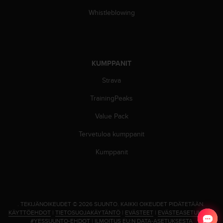
Whistleblowing
KUMPPANIT
Strava
TrainingPeaks
Value Pack
Tervetuloa kumppanit
Kumppanit
.
TEKIJÄNOIKEUDET © 2026 SUUNTO.
KAIKKI OIKEUDET PIDÄTETÄÄN.
KÄYTTÖEHDOT
|
TIETOSUOJAKÄYTÄNTÖ
|
EVÄSTEET
|
EVÄSTEASETUKSET
|
#YESSUUNTO-EHDOT
|
ILMOITUS EU:N DATA-ASETUKSESTA