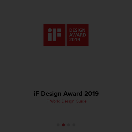
-
o
h
j
e
i
s
t
u
s
)
2
.
0
-
iF Design Award 2019
v
e
iF World Design Guide
r
s
i
o
n