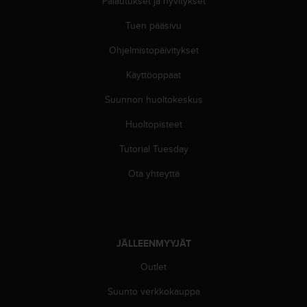
Palautukset ja hyvitykset
Tuen pääsivu
Ohjelmistopäivitykset
Käyttöoppaat
Suunnon huoltokeskus
Huoltopisteet
Tutorial Tuesday
Ota yhteyttä
JÄLLEENMYYJÄT
Outlet
Suunto verkkokauppa