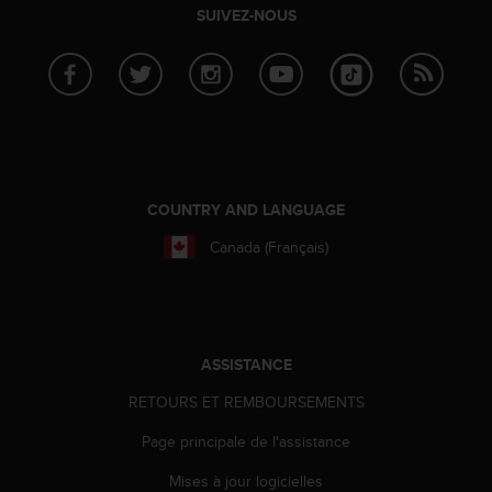
SUIVEZ-NOUS
e
b
(
W
e
b
C
o
n
COUNTRY AND LANGUAGE
t
e
Canada (Français)
n
t
A
c
c
ASSISTANCE
e
s
RETOURS ET REMBOURSEMENTS
s
i
Page principale de l'assistance
b
i
Mises à jour logicielles