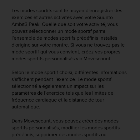
e
s
Les modes sportifs sont le moyen d'enregistrer des
i
exercices et autres activités avec votre
Suunto
t
Ambit3 Peak
. Quelle que soit votre activité, vous
e
pouvez sélectionner un mode sportif parmi
W
l'ensemble de modes sportifs prédéfinis installés
e
b
d'origine sur votre montre. Si vous ne trouvez pas le
a
mode sportif qui vous convient, créez vos propres
u
modes sportifs personnalisés via Movescount.
n
i
Selon le mode sportif choisi, différentes informations
v
s'affichent pendant l'exercice. Le mode sportif
e
sélectionné a également un impact sur les
a
paramètres de l'exercice tels que les limites de
u
fréquence cardiaque et la distance de tour
A
automatique.
A
d
e
Dans Movescount, vous pouvez créer des modes
c
sportifs personnalisés, modifier les modes sportifs
o
prédéfinis, supprimer des modes sportifs ou
n