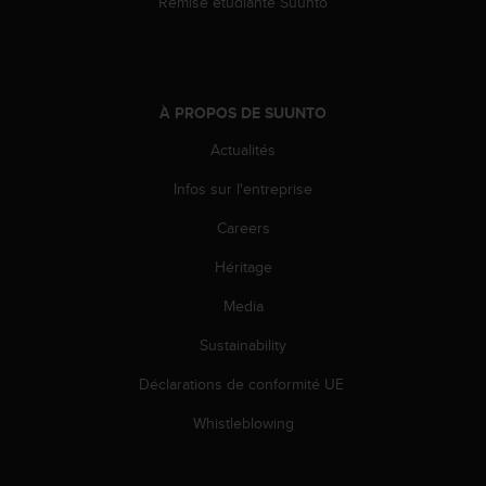
0
Remise étudiante Suunto
a
i
n
s
i
À PROPOS DE SUUNTO
q
Actualités
u
'
Infos sur l'entreprise
à
a
Careers
s
s
Héritage
u
r
Media
e
Sustainability
r
s
Déclarations de conformité UE
a
c
Whistleblowing
o
n
f