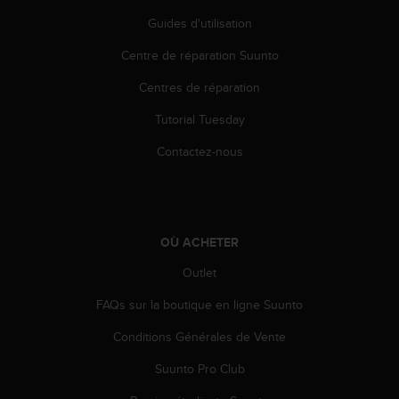
l
Guides d'utilisation
i
t
Centre de réparation Suunto
y
G
Centres de réparation
u
i
Tutorial Tuesday
d
e
Contactez-nous
l
i
n
e
s
OÙ ACHETER
,
Outlet
W
C
FAQs sur la boutique en ligne Suunto
A
G
Conditions Générales de Vente
)
2
Suunto Pro Club
.