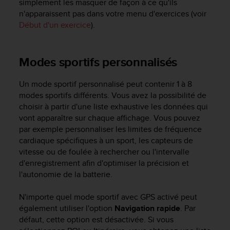
simplement les masquer de façon à ce qu'ils
f
n'apparaissent pas dans votre menu d'exercices (voir
o
Début d'un exercice
).
r
m
i
Modes sportifs personnalisés
t
é
a
Un mode sportif personnalisé peut contenir 1 à 8
u
modes sportifs différents. Vous avez la possibilité de
x
choisir à partir d'une liste exhaustive les données qui
d
vont apparaître sur chaque affichage. Vous pouvez
i
par exemple personnaliser les limites de fréquence
r
cardiaque spécifiques à un sport, les capteurs de
e
c
vitesse ou de foulée à rechercher ou l'intervalle
t
d'enregistrement afin d'optimiser la précision et
i
l'autonomie de la batterie.
v
e
N'importe quel mode sportif avec GPS activé peut
s
également utiliser l'option
Navigation rapide
. Par
d
défaut, cette option est désactivée. Si vous
'