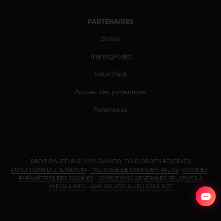
o
r
PARTENAIRES
m
i
Strava
t
é
TrainingPeaks
a
Value Pack
u
x
Accueil des partenaires
a
u
Partenaires
t
r
e
s
n
.
DROIT D'AUTEUR © 2026 SUUNTO.
TOUS DROITS RÉSERVÉS.
o
CONDITIONS D’UTILISATION
|
POLITIQUE DE CONFIDENTIALITÉ
|
COOKIES
|
r
PARAMÈTRES DES COOKIES
|
CONDITIONS GÉNÉRALES RELATIVES À
m
#YESSUUNTO
|
AVIS RELATIF AU EU DATA ACT
e
s
d