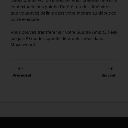
sélectionnez POI ou Itinéraire, vous obtenez une liste
a
contextuelle des points d'intérêt ou des itinéraires
c
que vous avez définis dans votre montre au début de
c
e
votre exercice.
s
s
Vous pouvez transférer sur votre
Suunto Ambit3 Peak
i
jusqu'à 10 modes sportifs différents créés dans
b
Movescount.
i
l
i
t
é
Précédent
Suivant
d
u
c
o
n
t
e
n
u
W