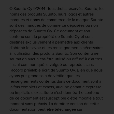
e
s
© Suunto Oy 9/2014. Tous droits réservés. Suunto, les
i
noms des produits Suunto, leurs logos et autres
t
marques et noms de commerce de la marque Suunto
e
sont des marques de commerce déposées ou non
W
déposées de Suunto Oy. Ce document et son
e
b
contenu sont la propriété de Suunto Oy et sont
a
destinés exclusivement à permettre aux clients
u
d'obtenir le savoir et les renseignements nécessaires
n
à l'utilisation des produits Suunto. Son contenu ne
i
saurait en aucun cas être utilisé ou diffusé à d'autres
v
fins ni communiqué, divulgué ou reproduit sans
e
l'accord préalable écrit de Suunto Oy. Bien que nous
a
ayons pris grand soin de vérifier que les
u
renseignements contenus dans ce document sont à
A
la fois complets et exacts, aucune garantie expresse
A
d
ou implicite d'exactitude n'est donnée. Le contenu
e
de ce document est susceptible d'être modifié à tout
c
moment sans préavis. La dernière version de cette
o
documentation peut être téléchargée sur
n