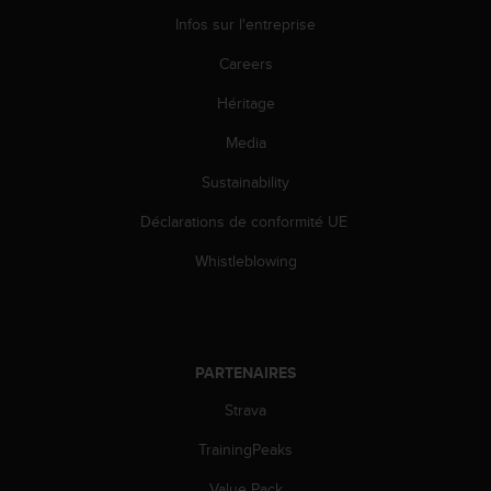
l
Infos sur l'entreprise
i
t
Careers
y
G
Héritage
u
i
Media
d
Sustainability
e
l
Déclarations de conformité UE
i
n
Whistleblowing
e
s
,
W
C
PARTENAIRES
A
G
Strava
)
2
TrainingPeaks
.
Value Pack