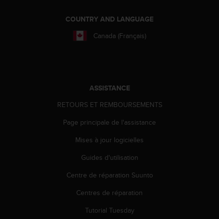
a
c
COUNTRY AND LANGUAGE
c
e
Canada (Français)
s
s
i
b
i
ASSISTANCE
l
i
RETOURS ET REMBOURSEMENTS
t
é
Page principale de l'assistance
d
u
Mises à jour logicielles
c
Guides d'utilisation
o
n
Centre de réparation Suunto
t
e
Centres de réparation
n
u
Tutorial Tuesday
W