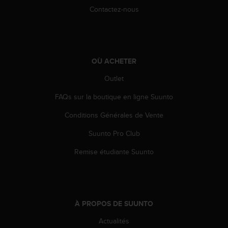
e
Contactez-nous
b
(
W
e
b
OÙ ACHETER
C
Outlet
o
n
FAQs sur la boutique en ligne Suunto
t
e
Conditions Générales de Vente
n
t
Suunto Pro Club
A
c
Remise étudiante Suunto
c
e
s
s
i
À PROPOS DE SUUNTO
b
Actualités
i