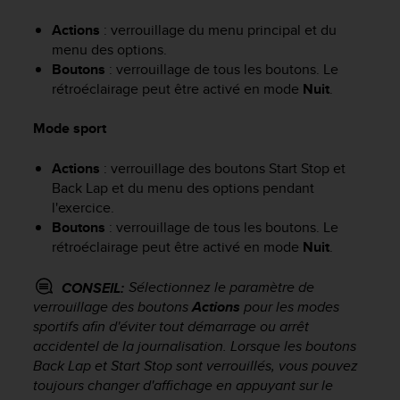
f
Actions
: verrouillage du menu principal et du
o
r
menu des options.
m
Boutons
: verrouillage de tous les boutons. Le
i
rétroéclairage peut être activé en mode
Nuit
.
t
é
Mode sport
a
u
Actions
: verrouillage des boutons
Start Stop
et
x
Back Lap
et du menu des options pendant
d
l'exercice.
i
Boutons
: verrouillage de tous les boutons. Le
r
e
rétroéclairage peut être activé en mode
Nuit
.
c
t
Sélectionnez le paramètre de
CONSEIL:
i
verrouillage des boutons
Actions
pour les modes
v
sportifs afin d'éviter tout démarrage ou arrêt
e
accidentel de la journalisation. Lorsque les boutons
s
Back Lap
et
Start Stop
sont verrouillés, vous pouvez
d
toujours changer d'affichage en appuyant sur le
'