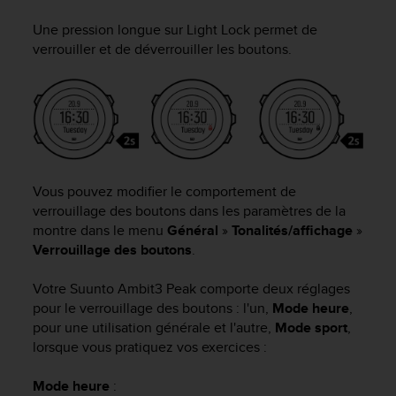
e
s
Une pression longue sur
Light Lock
permet de
i
verrouiller et de déverrouiller les boutons.
t
e
W
e
b
a
u
n
Vous pouvez modifier le comportement de
i
verrouillage des boutons dans les paramètres de la
v
montre dans le menu
Général
»
Tonalités/affichage
»
e
Verrouillage des boutons
.
a
u
A
Votre
Suunto Ambit3 Peak
comporte deux réglages
A
pour le verrouillage des boutons : l'un,
Mode heure
,
d
pour une utilisation générale et l'autre,
Mode sport
,
e
lorsque vous pratiquez vos exercices :
c
o
Mode heure
:
n