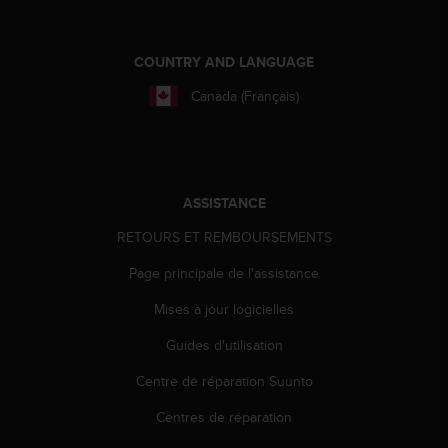
e
b
(
COUNTRY AND LANGUAGE
W
Canada (Français)
e
b
C
o
n
t
ASSISTANCE
e
RETOURS ET REMBOURSEMENTS
n
t
Page principale de l'assistance
A
c
Mises à jour logicielles
c
e
Guides d'utilisation
s
s
Centre de réparation Suunto
i
Centres de réparation
b
i