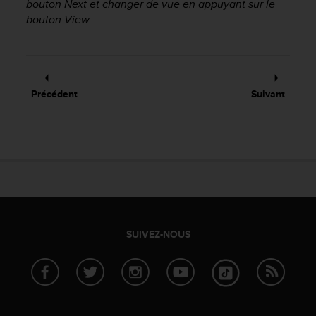
bouton
Next
et changer de vue en appuyant sur le
a
c
bouton
View
.
c
e
s
s
i
Précédent
Suivant
b
i
l
i
t
é
d
u
c
o
SUIVEZ-NOUS
n
t
e
n
u
W