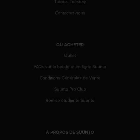
Tutorial Tuesday
l
i
Contactez-nous
t
y
G
u
i
OÙ ACHETER
d
e
Outlet
l
i
FAQs sur la boutique en ligne Suunto
n
Conditions Générales de Vente
e
s
Suunto Pro Club
,
W
Remise étudiante Suunto
C
A
G
)
2
À PROPOS DE SUUNTO
.