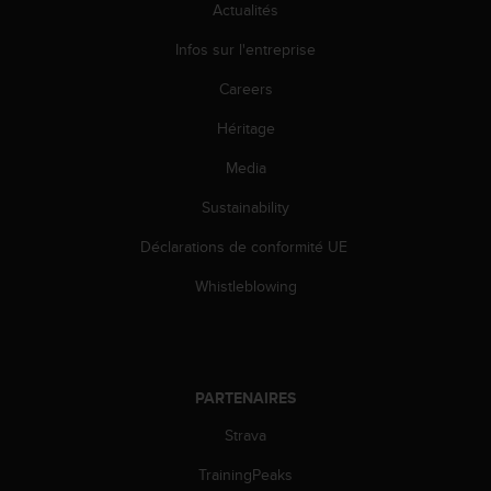
0
Actualités
a
i
Infos sur l'entreprise
n
Careers
s
i
Héritage
q
u
Media
'
à
Sustainability
a
s
Déclarations de conformité UE
s
Whistleblowing
u
r
e
r
s
a
PARTENAIRES
c
Strava
o
n
TrainingPeaks
f