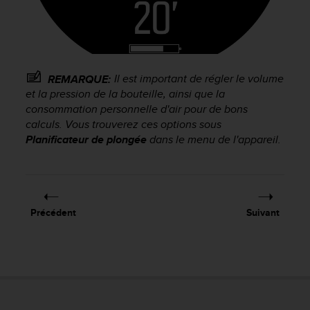
a
c
c
e
s
s
Il est important de régler le volume
REMARQUE:
i
et la pression de la bouteille, ainsi que la
b
consommation personnelle d'air pour de bons
i
calculs. Vous trouverez ces options sous
l
Planificateur de plongée
dans le menu de l'appareil.
i
t
é
d
u
c
Précédent
Suivant
o
n
t
e
n
u
W