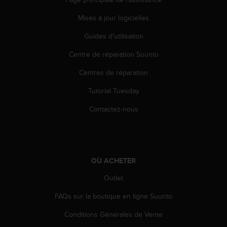
l
i
Mises à jour logicielles
t
y
Guides d'utilisation
G
Centre de réparation Suunto
u
i
Centres de réparation
d
e
Tutorial Tuesday
l
i
Contactez-nous
n
e
s
,
W
OÙ ACHETER
C
A
Outlet
G
FAQs sur la boutique en ligne Suunto
)
2
Conditions Générales de Vente
.