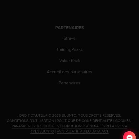
o
r
m
i
PARTENAIRES
t
é
Strava
a
u
TrainingPeaks
x
a
Value Pack
u
Accueil des partenaires
t
r
Partenaires
e
s
n
o
r
m
.
DROIT D'AUTEUR © 2026 SUUNTO.
TOUS DROITS RÉSERVÉS.
CONDITIONS D’UTILISATION
|
POLITIQUE DE CONFIDENTIALITÉ
|
COOKIES
|
e
PARAMÈTRES DES COOKIES
|
CONDITIONS GÉNÉRALES RELATIVES À
s
#YESSUUNTO
|
AVIS RELATIF AU EU DATA ACT
d