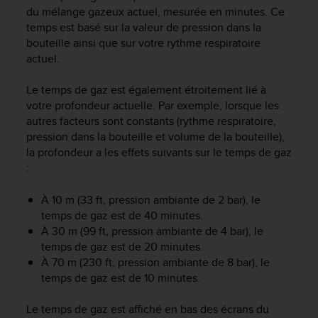
e
du mélange gazeux actuel, mesurée en minutes. Ce
s
temps est basé sur la valeur de pression dans la
i
bouteille ainsi que sur votre rythme respiratoire
t
actuel.
e
W
e
Le temps de gaz est également étroitement lié à
b
votre profondeur actuelle. Par exemple, lorsque les
a
autres facteurs sont constants (rythme respiratoire,
u
pression dans la bouteille et volume de la bouteille),
n
la profondeur a les effets suivants sur le temps de gaz
i
:
v
e
À 10 m (33 ft, pression ambiante de 2 bar), le
a
u
temps de gaz est de 40 minutes.
A
À 30 m (99 ft, pression ambiante de 4 bar), le
A
temps de gaz est de 20 minutes.
d
À 70 m (230 ft, pression ambiante de 8 bar), le
e
temps de gaz est de 10 minutes.
c
o
Le temps de gaz est affiché en bas des écrans du
n