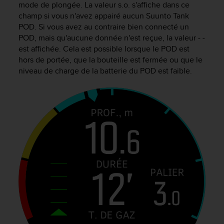
mode de plongée. La valeur s.o. s'affiche dans ce
f
champ si vous n'avez appairé aucun Suunto Tank
o
POD. Si vous avez au contraire bien connecté un
r
m
POD, mais qu'aucune donnée n'est reçue, la valeur - -
i
est affichée. Cela est possible lorsque le POD est
t
hors de portée, que la bouteille est fermée ou que le
é
niveau de charge de la batterie du POD est faible.
a
u
x
d
i
r
e
c
t
i
v
e
s
d
'