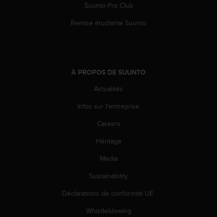
0
Suunto Pro Club
a
i
Remise étudiante Suunto
n
s
i
q
u
À PROPOS DE SUUNTO
'
à
Actualités
a
Infos sur l'entreprise
s
s
Careers
u
r
Héritage
e
r
Media
s
a
Sustainability
c
Déclarations de conformité UE
o
n
Whistleblowing
f