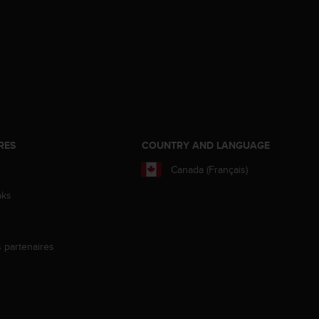
RES
COUNTRY AND LANGUAGE
Canada (Français)
aks
s partenaires
s