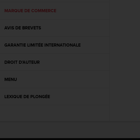
f
o
MARQUE DE COMMERCE
r
m
AVIS DE BREVETS
i
t
é
GARANTIE LIMITÉE INTERNATIONALE
a
u
x
DROIT D'AUTEUR
d
i
r
MENU
e
c
LEXIQUE DE PLONGÉE
t
i
v
e
s
d
'