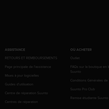
a
c
c
e
s
s
i
b
i
l
ASSISTANCE
OÙ ACHETER
i
t
RETOURS ET REMBOURSEMENTS
Outlet
é
d
Page principale de l'assistance
FAQs sur la boutique en l
u
Suunto
c
Mises à jour logicielles
o
Conditions Générales de
n
Guides d'utilisation
t
Suunto Pro Club
Centre de réparation Suunto
e
Remise étudiante Suunto
n
Centres de réparation
u
W