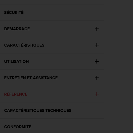
e
s
i
SÉCURITÉ
t
e
DÉMARRAGE
W
e
b
CARACTÉRISTIQUES
a
u
n
UTILISATION
i
v
e
ENTRETIEN ET ASSISTANCE
a
u
RÉFÉRENCE
A
A
d
CARACTÉRISTIQUES TECHNIQUES
e
c
o
CONFORMITÉ
n