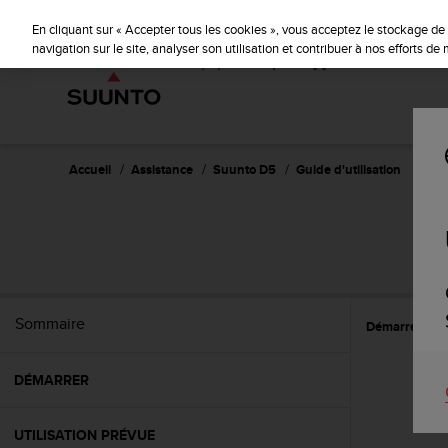
S
P
🔺Suu
⏸
u
En cliquant sur « Accepter tous les cookies », vous acceptez le stockage de 
a
u
navigation sur le site, analyser son utilisation et contribuer à nos efforts d
u
n
s
t
e
o
s
'
e
Accueil
Assistance
Suunto D5
Guide d'utilisation
n
g
a
g
e
à
a
Sommaire
Démarrer
R
m
e
n
DÉMARRER
e
r
c
UTILISATION PRÉVUE