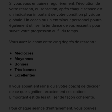
e
Si vous vous entraînez régulièrement, l'évolution de
s
votre ressenti, ou sensation, après chaque séance est
i
un indicateur important de votre condition physique
t
globale. Un coach ou un entraîneur personnel pourra
e
également utiliser la tendance de vos ressentis pour
W
e
suivre votre progression au fil du temps.
b
a
Vous avez le choix entre cinq degrés de ressenti :
u
n
Médiocres
i
Moyennes
v
Bonnes
e
Très bonnes
a
Excellentes
u
A
A
Il vous appartient (ainsi qu'à votre coach) de décider
d
de ce que signifient exactement ces options.
e
L'important est de les utiliser de façon cohérente.
c
o
Pour chaque séance d'entraînement, vous pouvez
n