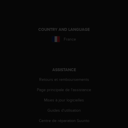
e
b
(
W
e
COUNTRY AND LANGUAGE
b
France
C
o
n
t
e
n
ASSISTANCE
t
A
Retours et remboursements
c
Page principale de l'assistance
c
e
Mises à jour logicielles
s
s
Guides d'utilisation
i
b
Centre de réparation Suunto
i