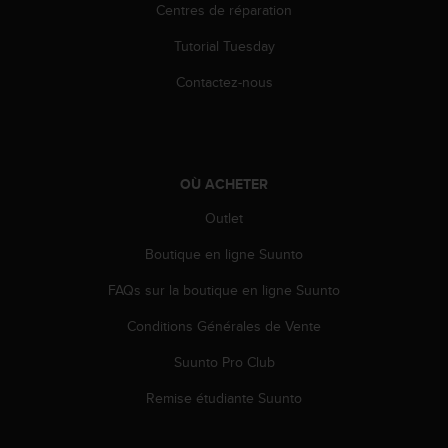
l
Centres de réparation
i
Tutorial Tuesday
t
y
Contactez-nous
G
u
i
d
e
OÙ ACHETER
l
i
Outlet
n
e
Boutique en ligne Suunto
s
,
FAQs sur la boutique en ligne Suunto
W
Conditions Générales de Vente
C
A
Suunto Pro Club
G
)
Remise étudiante Suunto
2
.