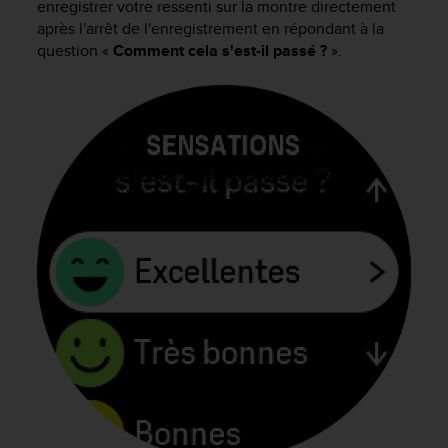
enregistrer votre ressenti sur la montre directement
f
après l'arrêt de l'enregistrement en répondant à la
o
question «
Comment cela s'est-il passé ?
».
r
m
i
t
é
a
u
x
d
i
r
e
c
t
i
v
e
s
d
'