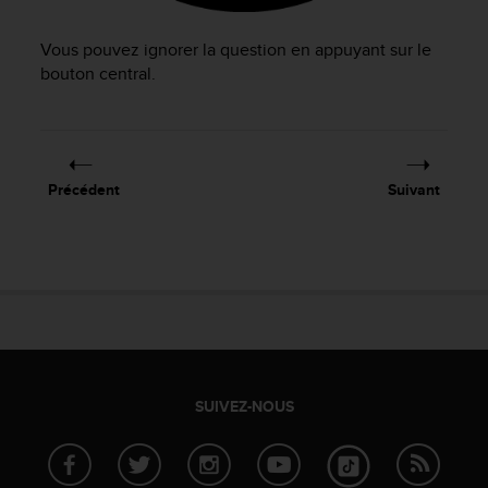
a
c
Vous pouvez ignorer la question en appuyant sur le
c
e
bouton central.
s
s
i
b
i
Précédent
Suivant
l
i
t
é
d
u
c
o
n
t
SUIVEZ-NOUS
e
n
u
W