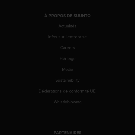
0
a
i
À PROPOS DE SUUNTO
n
s
Actualités
i
q
Infos sur l'entreprise
u
Careers
'
à
Héritage
a
s
Media
s
u
Sustainability
r
e
Déclarations de conformité UE
r
Whistleblowing
s
a
c
o
n
PARTENAIRES
f