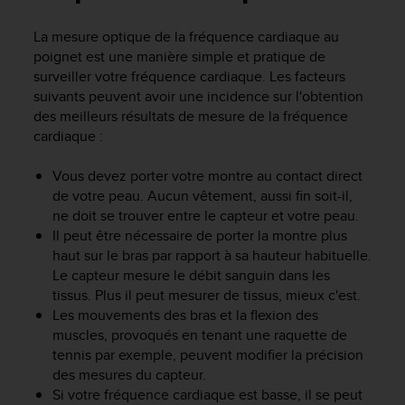
e
s
La mesure optique de la fréquence cardiaque au
i
poignet est une manière simple et pratique de
t
e
surveiller votre fréquence cardiaque. Les facteurs
W
suivants peuvent avoir une incidence sur l'obtention
e
des meilleurs résultats de mesure de la fréquence
b
cardiaque :
a
u
Vous devez porter votre montre au contact direct
n
de votre peau. Aucun vêtement, aussi fin soit-il,
i
ne doit se trouver entre le capteur et votre peau.
v
Il peut être nécessaire de porter la montre plus
e
a
haut sur le bras par rapport à sa hauteur habituelle.
u
Le capteur mesure le débit sanguin dans les
A
tissus. Plus il peut mesurer de tissus, mieux c'est.
A
Les mouvements des bras et la flexion des
d
muscles, provoqués en tenant une raquette de
e
tennis par exemple, peuvent modifier la précision
c
des mesures du capteur.
o
Si votre fréquence cardiaque est basse, il se peut
n