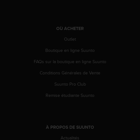
0
a
i
n
s
OÙ ACHETER
i
q
Outlet
u
Boutique en ligne Suunto
'
à
FAQs sur la boutique en ligne Suunto
a
s
Conditions Générales de Vente
s
u
Suunto Pro Club
r
e
Remise étudiante Suunto
r
s
a
c
o
À PROPOS DE SUUNTO
n
Actualités
f