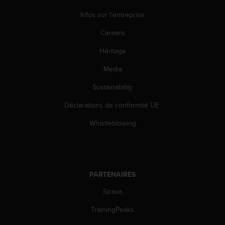
o
Infos sur l'entreprise
r
m
Careers
i
t
Héritage
é
a
Media
u
Sustainability
x
a
Déclarations de conformité UE
u
t
Whistleblowing
r
e
s
n
o
PARTENAIRES
r
m
Strava
e
s
TrainingPeaks
d