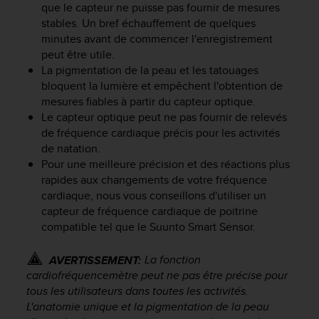
que le capteur ne puisse pas fournir de mesures
f
stables. Un bref échauffement de quelques
o
r
minutes avant de commencer l'enregistrement
m
peut être utile.
i
‎La pigmentation de la peau et les tatouages
t
bloquent la lumière et empêchent l'obtention de
é
mesures fiables à partir du capteur optique.
a
Le capteur optique peut ne pas fournir de relevés
u
de fréquence cardiaque précis pour les activités
x
de natation.
d
Pour une meilleure précision et des réactions plus
i
rapides aux changements de votre fréquence
r
e
cardiaque, nous vous conseillons d'utiliser un
c
capteur de fréquence cardiaque de poitrine
t
compatible tel que le Suunto Smart Sensor.
i
v
La fonction
AVERTISSEMENT:
e
cardiofréquencemètre peut ne pas être précise pour
s
tous les utilisateurs dans toutes les activités.
d
L'anatomie unique et la pigmentation de la peau
'