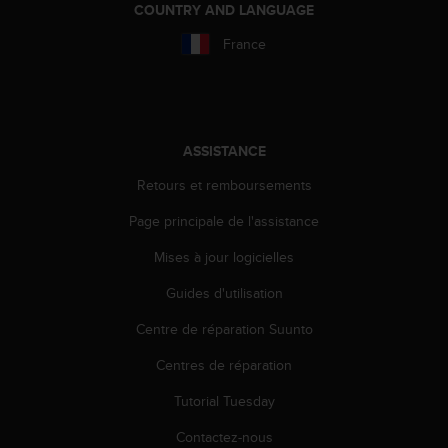
l
COUNTRY AND LANGUAGE
i
France
t
y
G
u
i
d
ASSISTANCE
e
Retours et remboursements
l
i
Page principale de l'assistance
n
e
Mises à jour logicielles
s
,
Guides d'utilisation
W
Centre de réparation Suunto
C
A
Centres de réparation
G
)
Tutorial Tuesday
2
.
Contactez-nous