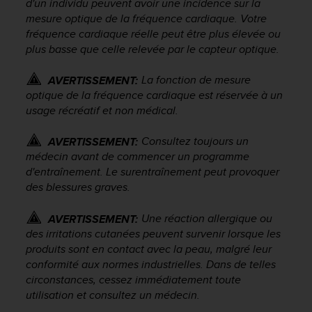
d'un individu peuvent avoir une incidence sur la
a
mesure optique de la fréquence cardiaque. Votre
c
c
fréquence cardiaque réelle peut être plus élevée ou
e
plus basse que celle relevée par le capteur optique.
s
s
La fonction de mesure
AVERTISSEMENT:
i
optique de la fréquence cardiaque est réservée à un
b
usage récréatif et non médical.
i
l
Consultez toujours un
AVERTISSEMENT:
i
médecin avant de commencer un programme
t
é
d'entraînement. Le surentraînement peut provoquer
d
des blessures graves.
u
c
Une réaction allergique ou
AVERTISSEMENT:
o
des irritations cutanées peuvent survenir lorsque les
n
produits sont en contact avec la peau, malgré leur
t
conformité aux normes industrielles. Dans de telles
e
circonstances, cessez immédiatement toute
n
utilisation et consultez un médecin.
u
W