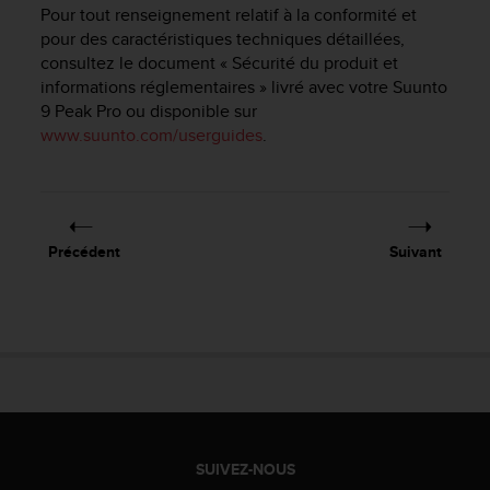
e
Pour tout renseignement relatif à la conformité et
s
pour des caractéristiques techniques détaillées,
i
consultez le document « Sécurité du produit et
t
informations réglementaires » livré avec votre
Suunto
e
9 Peak Pro
ou disponible sur
W
e
www.suunto.com/userguides
.
b
a
u
n
i
Précédent
Suivant
v
e
a
u
A
A
d
e
c
o
SUIVEZ-NOUS
n