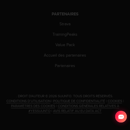
l
i
PARTENAIRES
t
y
Strava
G
u
TrainingPeaks
i
d
Value Pack
e
l
Accueil des partenaires
i
Partenaires
n
e
s
,
W
C
.
DROIT D'AUTEUR © 2026 SUUNTO.
TOUS DROITS RÉSERVÉS.
CONDITIONS D’UTILISATION
|
POLITIQUE DE CONFIDENTIALITÉ
|
COOKIES
|
A
PARAMÈTRES DES COOKIES
|
CONDITIONS GÉNÉRALES RELATIVES À
G
#YESSUUNTO
|
AVIS RELATIF AU EU DATA ACT
)
2
.