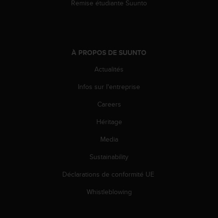
Remise étudiante Suunto
e
b
(
W
e
À PROPOS DE SUUNTO
b
C
Actualités
o
n
Infos sur l'entreprise
t
Careers
e
n
Héritage
t
A
Media
c
c
Sustainability
e
s
Déclarations de conformité UE
s
Whistleblowing
i
b
i