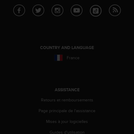
f
o
r
m
i
t
é
a
COUNTRY AND LANGUAGE
u
France
x
d
i
r
e
c
ASSISTANCE
t
i
Retours et remboursements
v
Page principale de l'assistance
e
s
Mises à jour logicielles
d
'
Guides d'utilisation