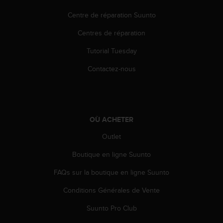
a
c
Centre de réparation Suunto
c
e
Centres de réparation
s
Tutorial Tuesday
s
i
Contactez-nous
b
i
l
i
t
OÙ ACHETER
é
d
Outlet
u
c
Boutique en ligne Suunto
o
n
FAQs sur la boutique en ligne Suunto
t
Conditions Générales de Vente
e
n
Suunto Pro Club
u
W