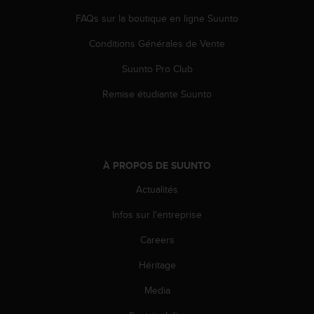
l
FAQs sur la boutique en ligne Suunto
i
t
Conditions Générales de Vente
y
G
Suunto Pro Club
u
i
Remise étudiante Suunto
d
e
l
i
n
À PROPOS DE SUUNTO
e
s
Actualités
,
Infos sur l'entreprise
W
C
Careers
A
G
Héritage
)
2
Media
.