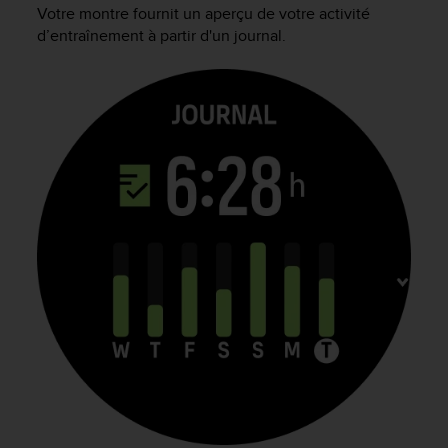
e
Votre montre fournit un aperçu de votre activité
s
d’entraînement à partir d'un journal.
i
t
e
W
e
b
a
u
n
i
v
e
a
u
A
A
d
e
c
o
n