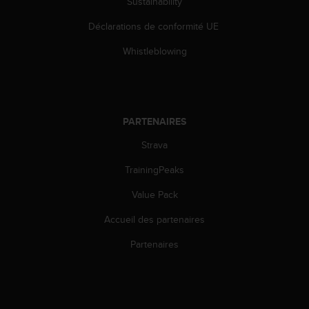
0
Sustainability
a
Déclarations de conformité UE
i
n
Whistleblowing
s
i
q
u
'
PARTENAIRES
à
a
Strava
s
s
TrainingPeaks
u
r
Value Pack
e
Accueil des partenaires
r
s
Partenaires
a
c
o
n
f