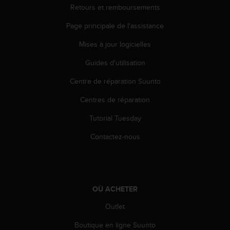
Retours et remboursements
e
b
Page principale de l'assistance
(
W
Mises à jour logicielles
e
b
Guides d'utilisation
C
o
Centre de réparation Suunto
n
Centres de réparation
t
e
Tutorial Tuesday
n
t
Contactez-nous
A
c
c
e
s
OÙ ACHETER
s
i
Outlet
b
i
Boutique en ligne Suunto