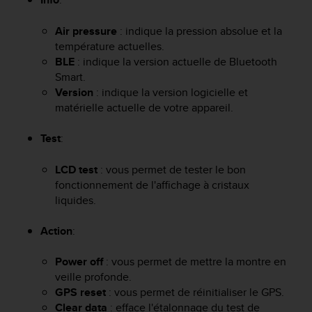
f
o
Air pressure
: indique la pression absolue et la
r
température actuelles.
m
BLE
: indique la version actuelle de Bluetooth
i
Smart.
t
Version
: indique la version logicielle et
é
matérielle actuelle de votre appareil.
a
u
x
Test
:
d
i
LCD test
: vous permet de tester le bon
r
fonctionnement de l'affichage à cristaux
e
liquides.
c
t
Action
:
i
v
e
Power off
: vous permet de mettre la montre en
s
veille profonde.
d
GPS reset
: vous permet de réinitialiser le GPS.
'
Clear data
: efface l'étalonnage du test de