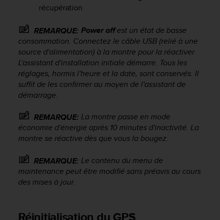
a
récupération
c
c
Power off
est un état de basse
REMARQUE:
e
consommation. Connectez le câble USB (relié à une
s
source d'alimentation) à la montre pour la réactiver.
s
i
L'assistant d'installation initiale démarre. Tous les
b
réglages, hormis l'heure et la date, sont conservés. Il
i
suffit de les confirmer au moyen de l'assistant de
l
démarrage.
i
t
La montre passe en mode
REMARQUE:
é
économie d'énergie après 10 minutes d'inactivité. La
d
montre se réactive dès que vous la bougez.
u
c
Le contenu du menu de
o
REMARQUE:
n
maintenance peut être modifié sans préavis au cours
t
des mises à jour.
e
n
u
Réinitialisation du GPS
W