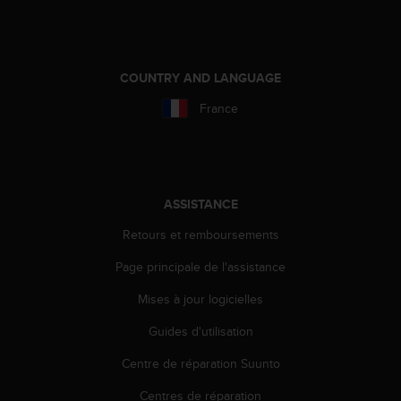
0
a
i
n
s
COUNTRY AND LANGUAGE
i
France
q
u
'
à
a
s
ASSISTANCE
s
u
Retours et remboursements
r
Page principale de l'assistance
e
r
Mises à jour logicielles
s
a
Guides d'utilisation
c
o
Centre de réparation Suunto
n
f
Centres de réparation