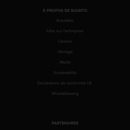
'
a
À PROPOS DE SUUNTO
c
c
Actualités
e
s
Infos sur l'entreprise
s
Careers
i
b
Héritage
i
l
Media
i
t
Sustainability
é
.
Déclarations de conformité UE
A
Whistleblowing
d
r
e
s
s
PARTENAIRES
e
z