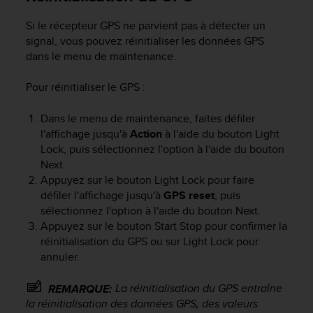
e
Si le récepteur GPS ne parvient pas à détecter un
b
signal, vous pouvez réinitialiser les données GPS
(
W
dans le menu de maintenance.
e
b
Pour réinitialiser le GPS :
C
o
Dans le menu de maintenance, faites défiler
n
l'affichage jusqu'à
Action
à l'aide du bouton
Light
t
Lock
, puis sélectionnez l'option à l'aide du bouton
e
Next
.
n
Appuyez sur le bouton
Light Lock
pour faire
t
A
défiler l'affichage jusqu'à
GPS reset
, puis
c
sélectionnez l'option à l'aide du bouton
Next
.
c
Appuyez sur le bouton
Start Stop
pour confirmer la
e
réinitialisation du GPS ou sur
Light Lock
pour
s
annuler.
s
i
La réinitialisation du GPS entraîne
REMARQUE:
b
la réinitialisation des données GPS, des valeurs
i