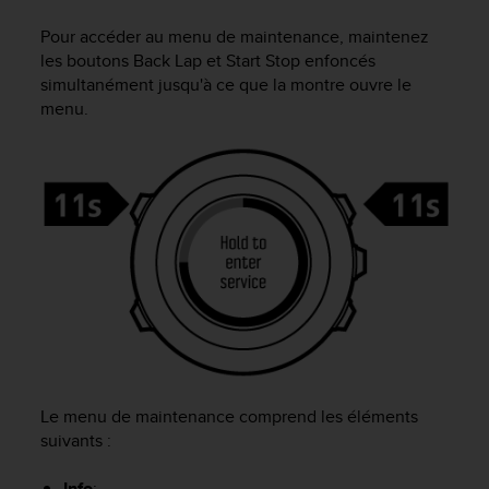
e
s
Pour accéder au menu de maintenance, maintenez
i
les boutons
Back Lap
et
Start Stop
enfoncés
t
simultanément jusqu'à ce que la montre ouvre le
e
menu.
W
e
b
a
u
n
i
v
e
a
u
A
A
d
Le menu de maintenance comprend les éléments
e
c
suivants :
o
n
Info
: