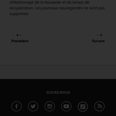
d'étalonnage de la boussole et du temps de
l
récupération. Les journaux sauvegardés ne sont pas
i
t
supprimés.
y
G
u
i
d
Précédent
Suivant
e
l
i
n
e
s
,
W
C
A
SUIVEZ-NOUS
G
)
2
.