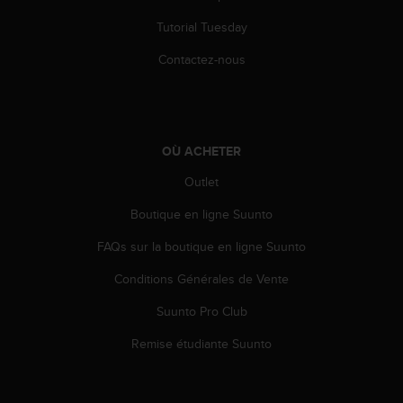
o
Tutorial Tuesday
r
m
Contactez-nous
i
t
é
a
u
OÙ ACHETER
x
a
Outlet
u
t
Boutique en ligne Suunto
r
e
FAQs sur la boutique en ligne Suunto
s
Conditions Générales de Vente
n
o
Suunto Pro Club
r
m
Remise étudiante Suunto
e
s
d