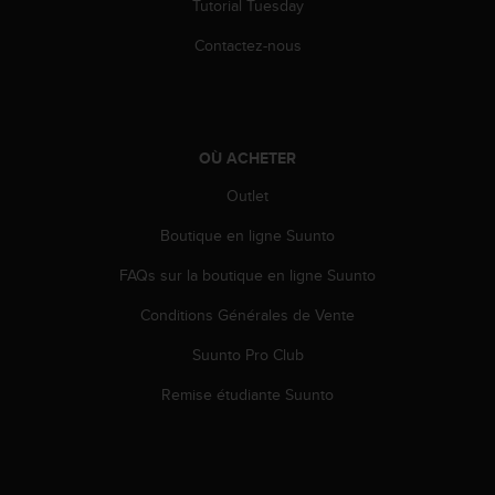
Tutorial Tuesday
l
i
Contactez-nous
t
y
G
u
i
OÙ ACHETER
d
e
Outlet
l
i
Boutique en ligne Suunto
n
e
FAQs sur la boutique en ligne Suunto
s
Conditions Générales de Vente
,
W
Suunto Pro Club
C
A
Remise étudiante Suunto
G
)
2
.