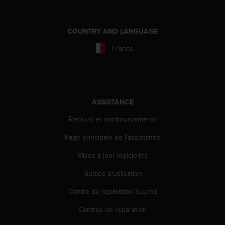
e
b
(
COUNTRY AND LANGUAGE
W
France
e
b
C
o
n
t
ASSISTANCE
e
n
Retours et remboursements
t
Page principale de l'assistance
A
c
Mises à jour logicielles
c
e
Guides d'utilisation
s
s
Centre de réparation Suunto
i
b
Centres de réparation
i