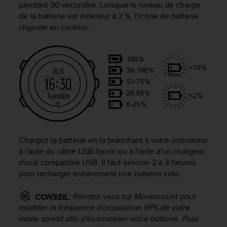
pendant 30 secondes. Lorsque le niveau de charge
f
de la batterie est inférieur à 2 %, l'icône de batterie
o
clignote en continu.
r
m
i
t
é
a
u
x
d
i
r
e
Chargez la batterie en la branchant à votre ordinateur
c
à l'aide du câble USB fourni ou à l'aide d'un chargeur
t
mural compatible USB. Il faut environ 2 à 3 heures
i
pour recharger entièrement une batterie vide.
v
e
Rendez-vous sur Movescount pour
CONSEIL:
s
modifier la fréquence d'acquisition GPS de votre
d
mode sportif afin d'économiser votre batterie. Pour
'