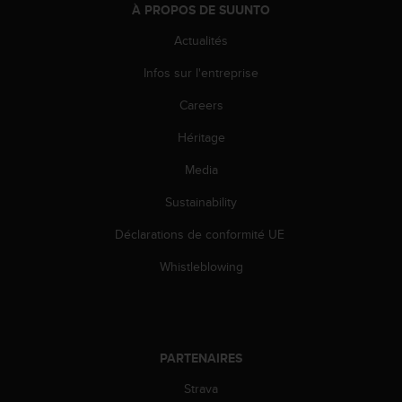
0
À PROPOS DE SUUNTO
a
i
Actualités
n
s
Infos sur l'entreprise
i
Careers
q
u
Héritage
'
à
Media
a
s
Sustainability
s
u
Déclarations de conformité UE
r
Whistleblowing
e
r
s
a
c
PARTENAIRES
o
n
Strava
f