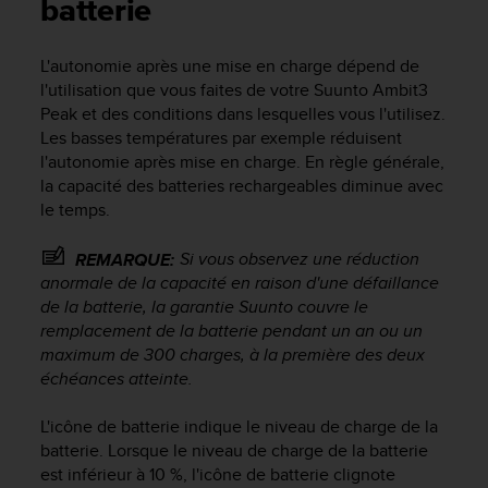
e
batterie
s
i
L'autonomie après une mise en charge dépend de
t
l'utilisation que vous faites de votre
Suunto Ambit3
e
W
Peak
et des conditions dans lesquelles vous l'utilisez.
e
Les basses températures par exemple réduisent
b
l'autonomie après mise en charge. En règle générale,
a
la capacité des batteries rechargeables diminue avec
u
le temps.
n
i
Si vous observez une réduction
REMARQUE:
v
anormale de la capacité en raison d'une défaillance
e
de la batterie, la garantie Suunto couvre le
a
u
remplacement de la batterie pendant un an ou un
A
maximum de 300 charges, à la première des deux
A
échéances atteinte.
d
e
L'icône de batterie indique le niveau de charge de la
c
batterie. Lorsque le niveau de charge de la batterie
o
est inférieur à 10 %, l'icône de batterie clignote
n