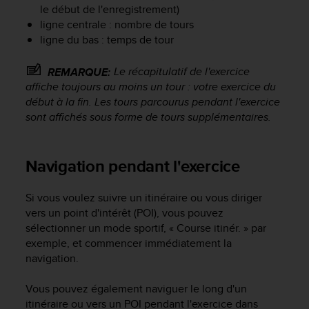
le début de l'enregistrement)
s
r
ligne centrale : nombre de tours
e
ligne du bas : temps de tour
n
c
Le récapitulatif de l'exercice
REMARQUE:
o
affiche toujours au moins un tour : votre exercice du
n
début à la fin. Les tours parcourus pendant l'exercice
t
sont affichés sous forme de tours supplémentaires.
r
e
z
Navigation pendant l'exercice
d
e
s
Si vous voulez suivre un itinéraire ou vous diriger
p
vers un point d'intérêt (POI), vous pouvez
r
sélectionner un mode sportif, « Course itinér. » par
o
exemple, et commencer immédiatement la
b
navigation.
l
è
m
Vous pouvez également naviguer le long d'un
e
itinéraire ou vers un POI pendant l'exercice dans