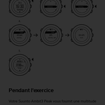
'
a
c
c
e
s
s
i
b
i
l
i
t
é
.
A
d
r
e
Pendant l'exercice
s
s
e
Votre
Suunto Ambit3 Peak
vous fournit une multitude
z