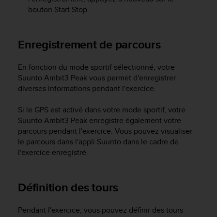
u
bouton
Start Stop
.
x
É
t
Enregistrement de parcours
a
t
s
En fonction du mode sportif sélectionné, votre
-
Suunto Ambit3 Peak
vous permet d'enregistrer
U
diverses informations pendant l'exercice.
n
i
Si le GPS est activé dans votre mode sportif, votre
s
Suunto Ambit3 Peak
enregistre également votre
a
u
parcours pendant l'exercice. Vous pouvez visualiser
+
le parcours dans l'appli Suunto dans le cadre de
1
l'exercice enregistré.
8
5
5
Définition des tours
2
5
8
Pendant l'exercice, vous pouvez définir des tours