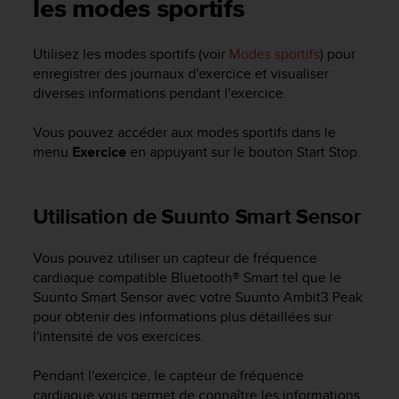
e
les modes sportifs
s
i
Utilisez les modes sportifs (voir
Modes sportifs
) pour
t
enregistrer des journaux d'exercice et visualiser
e
W
diverses informations pendant l'exercice.
e
b
Vous pouvez accéder aux modes sportifs dans le
a
menu
Exercice
en appuyant sur le bouton
Start Stop
.
u
n
i
Utilisation de Suunto Smart Sensor
v
e
a
Vous pouvez utiliser un capteur de fréquence
u
cardiaque compatible Bluetooth® Smart tel que le
A
Suunto Smart Sensor avec votre
Suunto Ambit3 Peak
A
pour obtenir des informations plus détaillées sur
d
l'intensité de vos exercices.
e
c
Pendant l'exercice, le capteur de fréquence
o
n
cardiaque vous permet de connaître les informations