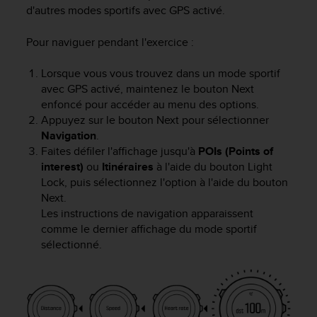
s
d'autres modes sportifs avec GPS activé.
p
o
Pour naviguer pendant l'exercice :
u
r
Lorsque vous vous trouvez dans un mode sportif
a
avec GPS activé, maintenez le bouton
Next
c
c
enfoncé pour accéder au menu des options.
é
Appuyez sur le bouton
Next
pour sélectionner
d
Navigation
.
e
Faites défiler l'affichage jusqu'à
POIs (Points of
r
interest)
ou
Itinéraires
à l'aide du bouton
Light
a
Lock
, puis sélectionnez l'option à l'aide du bouton
u
Next
.
x
Les instructions de navigation apparaissent
i
comme le dernier affichage du mode sportif
n
sélectionné.
f
o
r
m
a
t