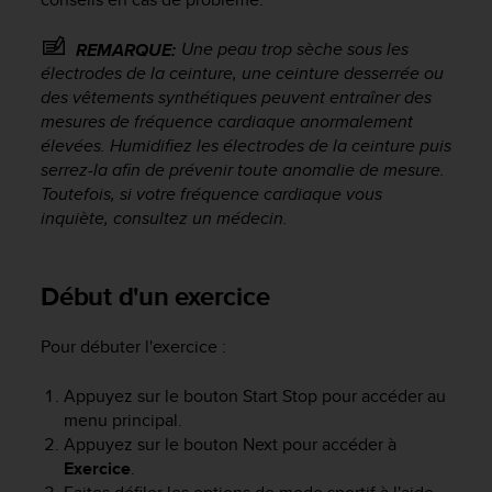
0
a
i
Une peau trop sèche sous les
REMARQUE:
n
électrodes de la ceinture, une ceinture desserrée ou
s
des vêtements synthétiques peuvent entraîner des
i
mesures de fréquence cardiaque anormalement
q
élevées. Humidifiez les électrodes de la ceinture puis
u
serrez-la afin de prévenir toute anomalie de mesure.
'
Toutefois, si votre fréquence cardiaque vous
à
inquiète, consultez un médecin.
a
s
s
u
Début d'un exercice
r
e
Pour débuter l'exercice :
r
s
Appuyez sur le bouton
Start Stop
pour accéder au
a
menu principal.
c
o
Appuyez sur le bouton
Next
pour accéder à
n
Exercice
.
f