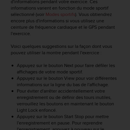
d'informations pendant votre exercice. Ces
-
informations varient en fonction du mode sportif
v
sélectionné (voir
Modes sportifs
). Vous obtiendrez
o
encore plus d'informations si vous utilisez une
u
ceinture de fréquence cardiaque et le GPS pendant
s
l'exercice.
a
u
S
Voici quelques suggestions sur la façon dont vous
e
pouvez utiliser la montre pendant l'exercice :
r
v
Appuyez sur le bouton
Next
pour faire défiler les
i
affichages de votre mode sportif.
c
Appuyez sur le bouton
View
pour voir différentes
e
informations sur la ligne du bas de l'affichage.
c
Pour éviter d'arrêter accidentellement votre
l
enregistrement ou de définir des tours inutiles,
i
verrouillez les boutons en maintenant le bouton
e
n
Light Lock
enfoncé.
t
Appuyez sur le bouton
Start Stop
pour mettre
s
l'enregistrement en pause. Pour reprendre
a
l'enregistrement, appuyez à nouveau sur le