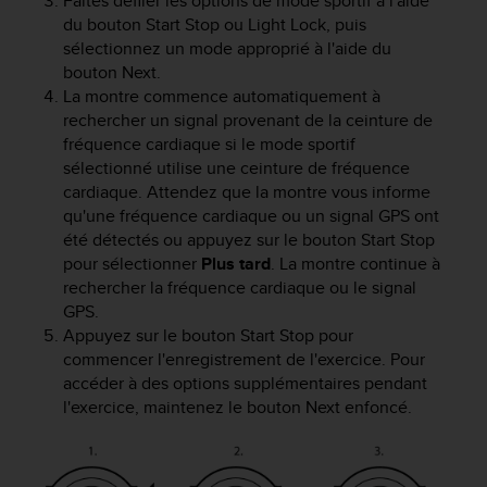
Faites défiler les options de mode sportif à l'aide
o
du bouton
Start Stop
ou
Light Lock
, puis
r
sélectionnez un mode approprié à l'aide du
m
bouton
Next
.
i
La montre commence automatiquement à
t
rechercher un signal provenant de la ceinture de
é
fréquence cardiaque si le mode sportif
a
sélectionné utilise une ceinture de fréquence
u
x
cardiaque. Attendez que la montre vous informe
a
qu'une fréquence cardiaque ou un signal GPS ont
u
été détectés ou appuyez sur le bouton
Start Stop
t
pour sélectionner
Plus tard
. La montre continue à
r
rechercher la fréquence cardiaque ou le signal
e
GPS.
s
Appuyez sur le bouton
Start Stop
pour
n
commencer l'enregistrement de l'exercice. Pour
o
accéder à des options supplémentaires pendant
r
l'exercice, maintenez le bouton
Next
enfoncé.
m
e
s
d