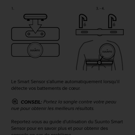
l
i
t
y
G
u
i
d
e
l
i
n
e
Le Smart Sensor s'allume automatiquement lorsqu'il
s
,
détecte vos battements de cœur.
W
C
Portez la sangle contre votre peau
CONSEIL:
A
nue pour obtenir les meilleurs résultats.
G
)
Reportez-vous au guide d'utilisation du Suunto Smart
2
Sensor pour en savoir plus et pour obtenir des
.
conseils en cas de problème.