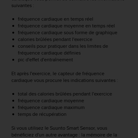
f
suivantes :
o
r
fréquence cardiaque en temps réel
m
fréquence cardiaque moyenne en temps réel
i
fréquence cardiaque sous forme de graphique
t
calories brûlées pendant l'exercice
é
conseils pour pratiquer dans les limites de
a
fréquence cardiaque définies
u
pic d'effet d'entraînement
x
d
i
Et après l'exercice, le capteur de fréquence
r
cardiaque vous procure les indications suivantes :
e
c
total des calories brûlées pendant l'exercice
t
fréquence cardiaque moyenne
i
fréquence cardiaque maximum
v
temps de récupération
e
s
d
Si vous utilisez le Suunto Smart Sensor, vous
'
bénéficiez d'un autre avantage : la mémoire de la