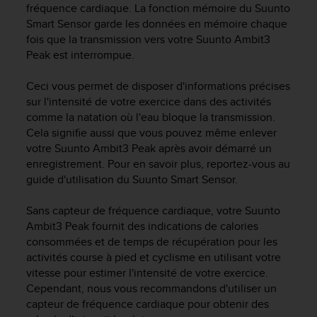
a
fréquence cardiaque. La fonction mémoire du Suunto
c
Smart Sensor garde les données en mémoire chaque
c
fois que la transmission vers votre
Suunto Ambit3
e
Peak
est interrompue.
s
s
Ceci vous permet de disposer d'informations précises
i
sur l'intensité de votre exercice dans des activités
b
comme la natation où l'eau bloque la transmission.
i
l
Cela signifie aussi que vous pouvez même enlever
i
votre
Suunto Ambit3 Peak
après avoir démarré un
t
enregistrement. Pour en savoir plus, reportez-vous au
é
guide d'utilisation du Suunto Smart Sensor.
d
u
Sans capteur de fréquence cardiaque, votre
Suunto
c
Ambit3 Peak
fournit des indications de calories
o
consommées et de temps de récupération pour les
n
activités course à pied et cyclisme en utilisant votre
t
vitesse pour estimer l'intensité de votre exercice.
e
n
Cependant, nous vous recommandons d'utiliser un
u
capteur de fréquence cardiaque pour obtenir des
W