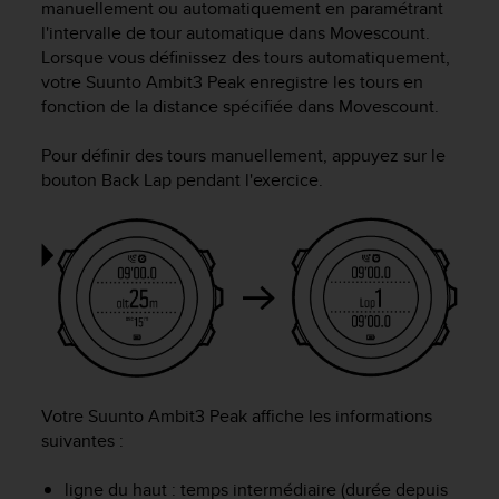
0
manuellement ou automatiquement en paramétrant
9
l'intervalle de tour automatique dans Movescount.
0
Lorsque vous définissez des tours automatiquement,
0
votre
Suunto Ambit3 Peak
enregistre les tours en
(
fonction de la distance spécifiée dans Movescount.
a
p
Pour définir des tours manuellement, appuyez sur le
p
bouton
Back Lap
pendant l'exercice.
e
l
g
r
a
t
u
i
t
)
s
Votre
Suunto Ambit3 Peak
affiche les informations
i
suivantes :
v
o
ligne du haut : temps intermédiaire (durée depuis
u