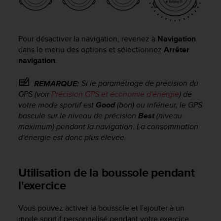
i
o
n
s
Pour désactiver la navigation, revenez à
Navigation
d
dans le menu des options et sélectionnez
Arrêter
e
navigation
.
c
e
Si le paramétrage de précision du
REMARQUE:
s
GPS (voir
Précision GPS et économie d'énergie
) de
i
votre mode sportif est
Good
(bon) ou inférieur, le GPS
t
bascule sur le niveau de précision
Best
(niveau
e
maximum) pendant la navigation. La consommation
W
d'énergie est donc plus élevée.
e
b
.
Utilisation de la boussole pendant
l'exercice
Vous pouvez activer la boussole et l'ajouter à un
mode sportif personnalisé pendant votre exercice.