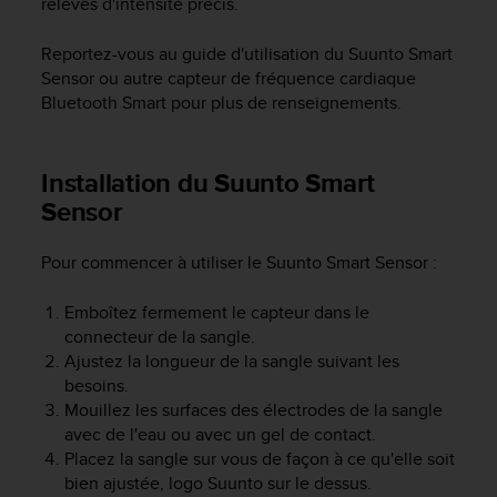
relevés d'intensité précis.
e
b
Reportez-vous au guide d'utilisation du Suunto Smart
(
Sensor ou autre capteur de fréquence cardiaque
W
Bluetooth Smart pour plus de renseignements.
e
b
C
Installation du Suunto Smart
o
n
Sensor
t
e
Pour commencer à utiliser le Suunto Smart Sensor :
n
t
A
Emboîtez fermement le capteur dans le
c
connecteur de la sangle.
c
Ajustez la longueur de la sangle suivant les
e
besoins.
s
Mouillez les surfaces des électrodes de la sangle
s
avec de l'eau ou avec un gel de contact.
i
Placez la sangle sur vous de façon à ce qu'elle soit
b
bien ajustée, logo Suunto sur le dessus.
i