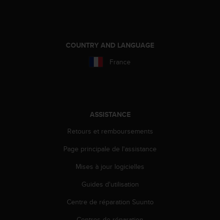
e
b
(
W
COUNTRY AND LANGUAGE
e
b
France
C
o
n
t
e
ASSISTANCE
n
t
Retours et remboursements
A
c
Page principale de l'assistance
c
e
Mises à jour logicielles
s
Guides d'utilisation
s
i
Centre de réparation Suunto
b
i
Centres de réparation