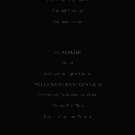
l
i
Tutorial Tuesday
t
y
Contactez-nous
G
u
i
d
e
OÙ ACHETER
l
Outlet
i
n
Boutique en ligne Suunto
e
s
FAQs sur la boutique en ligne Suunto
,
W
Conditions Générales de Vente
C
A
Suunto Pro Club
G
Remise étudiante Suunto
)
2
.