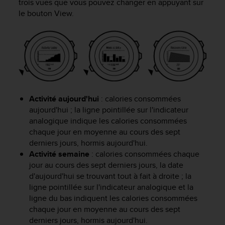
trois vues que vous pouvez changer en appuyant sur
f
le bouton
View
.
o
r
m
i
t
é
a
u
x
Activité aujourd'hui
: calories consommées
d
aujourd'hui ; la ligne pointillée sur l'indicateur
i
analogique indique les calories consommées
r
chaque jour en moyenne au cours des sept
e
derniers jours, hormis aujourd'hui.
c
Activité semaine
: calories consommées chaque
t
jour au cours des sept derniers jours, la date
i
d'aujourd'hui se trouvant tout à fait à droite ; la
v
ligne pointillée sur l'indicateur analogique et la
e
s
ligne du bas indiquent les calories consommées
d
chaque jour en moyenne au cours des sept
'
derniers jours, hormis aujourd'hui.