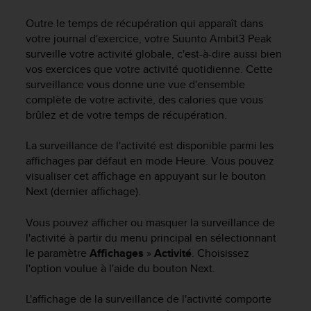
e
s
Outre le temps de récupération qui apparaît dans
i
votre journal d'exercice, votre
Suunto Ambit3 Peak
t
surveille votre activité globale, c'est-à-dire aussi bien
e
vos exercices que votre activité quotidienne. Cette
W
surveillance vous donne une vue d'ensemble
e
b
complète de votre activité, des calories que vous
a
brûlez et de votre temps de récupération.
u
n
La surveillance de l'activité est disponible parmi les
i
affichages par défaut en mode
Heure
. Vous pouvez
v
visualiser cet affichage en appuyant sur le bouton
e
Next
(dernier affichage).
a
u
Vous pouvez afficher ou masquer la surveillance de
A
l'activité à partir du menu principal en sélectionnant
A
d
le paramètre
Affichages
»
Activité
. Choisissez
e
l'option voulue à l'aide du bouton
Next
.
c
o
L'affichage de la surveillance de l'activité comporte
n