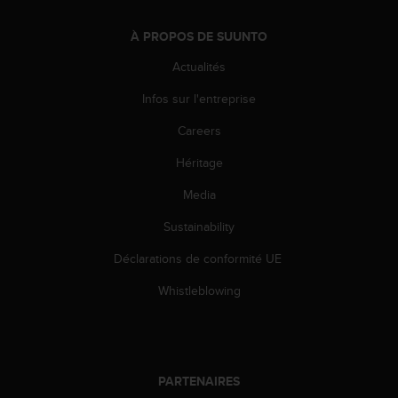
0
a
À PROPOS DE SUUNTO
i
n
Actualités
s
i
Infos sur l'entreprise
q
u
Careers
'
à
Héritage
a
Media
s
s
Sustainability
u
r
Déclarations de conformité UE
e
r
Whistleblowing
s
a
c
o
n
PARTENAIRES
f