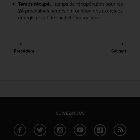
a
Temps récupé.
: temps de récupération pour les
c
24 prochaines heures en fonction des exercices
c
enregistrés et de l'activité journalière.
e
s
s
i
b
Précédent
Suivant
i
l
i
t
é
d
u
c
o
n
SUIVEZ-NOUS
t
e
n
u
W