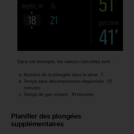
l
i
t
y
G
u
i
d
e
l
Dans cet exemple, les valeurs calculées sont :
i
n
Numéro de la plongée dans la série : 1
e
s
Temps sans décompression disponible : 51
,
minutes
W
Temps de gaz restant : 41 minutes
C
A
G
Planifier des plongées
)
supplémentaires
2
.