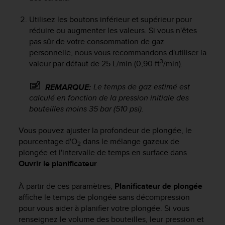
f
o
Utilisez les boutons inférieur et supérieur pour
r
réduire ou augmenter les valeurs. Si vous n'êtes
m
pas sûr de votre consommation de gaz
i
personnelle, nous vous recommandons d'utiliser la
t
3
valeur par défaut de 25 L/min (0,90 ft
/min).
é
a
Le temps de gaz estimé est
REMARQUE:
u
calculé en fonction de la pression initiale des
x
d
bouteilles moins 35 bar (510 psi).
i
r
Vous pouvez ajuster la profondeur de plongée, le
e
pourcentage d'O
dans le mélange gazeux de
2
c
plongée et l'intervalle de temps en surface dans
t
Ouvrir le planificateur
.
i
v
À partir de ces paramètres,
Planificateur de plongée
e
affiche le temps de plongée sans décompression
s
pour vous aider à planifier votre plongée. Si vous
d
'
renseignez le volume des bouteilles, leur pression et