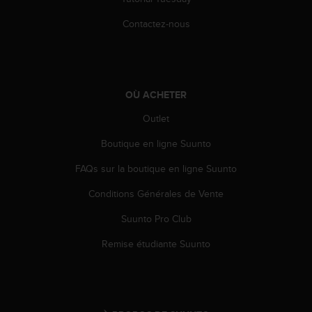
-
Contactez-nous
v
o
u
s
a
OÙ ACHETER
u
S
Outlet
e
r
Boutique en ligne Suunto
v
i
FAQs sur la boutique en ligne Suunto
c
e
Conditions Générales de Vente
c
Suunto Pro Club
l
i
Remise étudiante Suunto
e
n
t
s
a