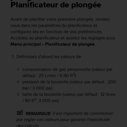
e
Planificateur de plongée
s
i
t
Avant de planifier votre première plongée, rendez-
e
vous dans les paramètres du planificateur et
W
configurez-les en fonction de vos préférences.
e
Accédez au planificateur et ajustez les réglages sous
b
Menu principal
»
Planificateur de plongée
.
a
u
Définissez d'abord les valeurs de :
n
i
v
consommation de gaz personnelle (valeur par
e
3
défaut : 25 L/min / 0,90 ft
)
a
pression de la bouteille (valeur par défaut : 200
u
bar / 3 000 psi)
A
taille de la bouteille (valeur par défaut : 12 litres
A
3
/ 80 ft
, 3 000 psi)
d
e
Il est important de commencer
REMARQUE:
c
par régler ces valeurs pour garantir l'exactitude
o
n
des calculs.