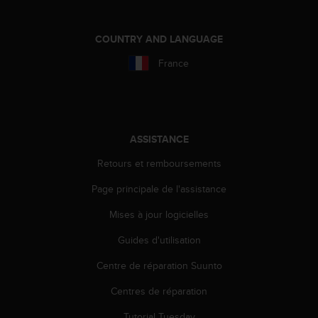
'
a
c
COUNTRY AND LANGUAGE
c
e
France
s
s
i
b
i
ASSISTANCE
l
i
Retours et remboursements
t
é
Page principale de l'assistance
.
Mises à jour logicielles
A
d
Guides d'utilisation
r
e
Centre de réparation Suunto
s
s
Centres de réparation
e
z
Tutorial Tuesday