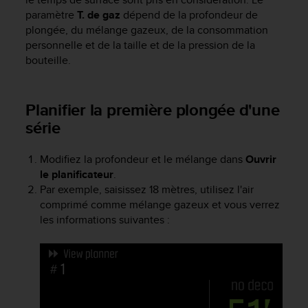
e
paramètre
T. de gaz
dépend de la profondeur de
b
plongée, du mélange gazeux, de la consommation
(
personnelle et de la taille et de la pression de la
W
bouteille.
e
b
C
Planifier la première plongée d'une
o
n
série
t
e
Modifiez la profondeur et le mélange dans
Ouvrir
n
le planificateur
.
t
Par exemple, saisissez 18 mètres, utilisez l'air
A
comprimé comme mélange gazeux et vous verrez
c
c
les informations suivantes :
e
s
s
i
b
i