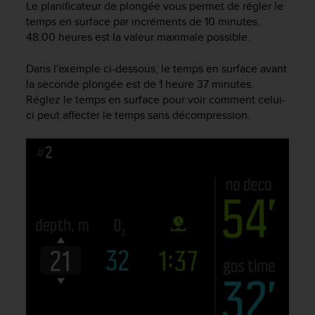
0
Le planificateur de plongée vous permet de régler le
a
temps en surface par incréments de 10 minutes.
i
48:00 heures est la valeur maximale possible.
n
s
Dans l'exemple ci-dessous, le temps en surface avant
i
la seconde plongée est de 1 heure 37 minutes.
q
Réglez le temps en surface pour voir comment celui-
u
'
ci peut affecter le temps sans décompression.
à
a
s
s
u
r
e
r
s
a
c
o
n
f