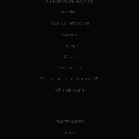
À PROPOS DE SUUNTO
u
x
Actualités
É
t
Infos sur l'entreprise
a
t
Careers
s
Héritage
-
U
Media
n
i
Sustainability
s
a
Déclarations de conformité UE
u
+
Whistleblowing
1
8
5
5
2
PARTENAIRES
5
Strava
8