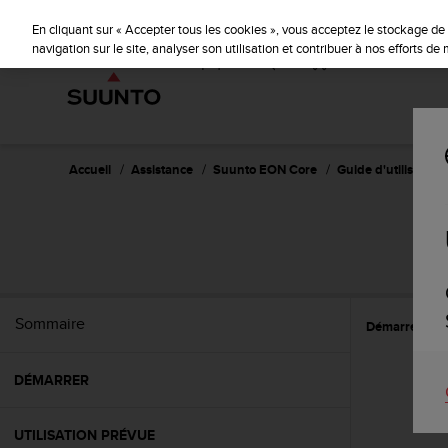
S
u
En cliquant sur « Accepter tous les cookies », vous acceptez le stockage de 
u
navigation sur le site, analyser son utilisation et contribuer à nos efforts d
n
t
o
s
'
e
Accueil
Assistance
Suunto EON Core
Guide d'utilisation 
n
g
a
g
e
à
a
Sommaire
Démarrer
C
m
e
n
DÉMARRER
e
r
c
UTILISATION PRÉVUE