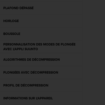
f
o
PLAFOND DÉPASSÉ
r
m
HORLOGE
i
t
é
BOUSSOLE
a
u
PERSONNALISATION DES MODES DE PLONGÉE
x
AVEC L'APPLI SUUNTO
d
i
r
ALGORITHMES DE DÉCOMPRESSION
e
c
PLONGÉES AVEC DÉCOMPRESSION
t
i
v
PROFIL DE DÉCOMPRESSION
e
s
d
INFORMATIONS SUR L'APPAREIL
'