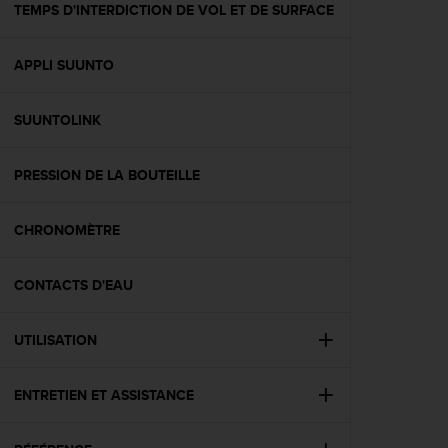
l
TEMPS D'INTERDICTION DE VOL ET DE SURFACE
i
t
APPLI SUUNTO
y
G
u
SUUNTOLINK
i
d
e
PRESSION DE LA BOUTEILLE
l
i
n
CHRONOMÈTRE
e
s
CONTACTS D'EAU
,
W
C
UTILISATION
A
G
)
ENTRETIEN ET ASSISTANCE
2
.