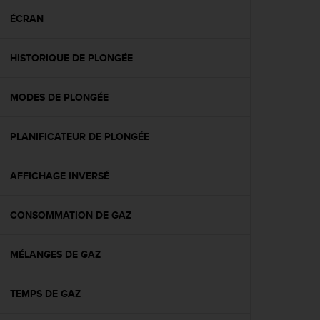
a
c
ÉCRAN
c
e
HISTORIQUE DE PLONGÉE
s
s
i
MODES DE PLONGÉE
b
i
l
PLANIFICATEUR DE PLONGÉE
i
t
é
AFFICHAGE INVERSÉ
d
u
CONSOMMATION DE GAZ
c
o
n
MÉLANGES DE GAZ
t
e
n
TEMPS DE GAZ
u
W