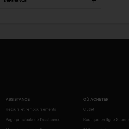
0
RÉFÉRENCE
a
i
n
s
i
q
u
'
à
a
s
s
u
r
e
r
s
ASSISTANCE
OÙ ACHETER
a
Retours et remboursements
Outlet
c
o
Page principale de l'assistance
Boutique en ligne Suunto
n
f