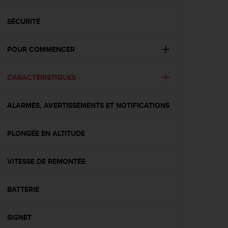
e
s
i
SÉCURITÉ
t
e
POUR COMMENCER
W
e
b
CARACTÉRISTIQUES
a
u
n
ALARMES, AVERTISSEMENTS ET NOTIFICATIONS
i
v
e
PLONGÉE EN ALTITUDE
a
u
VITESSE DE REMONTÉE
A
A
d
BATTERIE
e
c
o
SIGNET
n