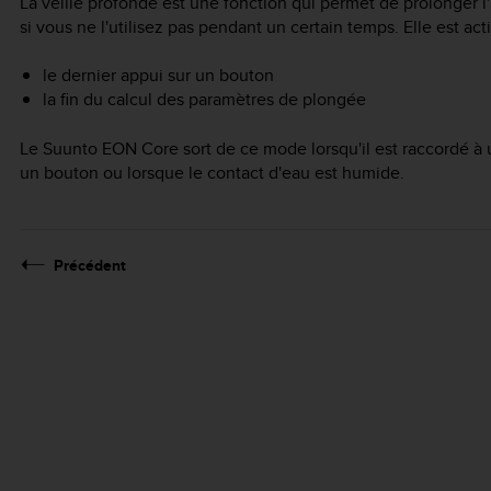
La veille profonde est une fonction qui permet de prolonger l
si vous ne l'utilisez pas pendant un certain temps. Elle est ac
le dernier appui sur un bouton
la fin du calcul des paramètres de plongée
Le
Suunto EON Core
sort de ce mode lorsqu'il est raccordé à
un bouton ou lorsque le contact d'eau est humide.
Précédent