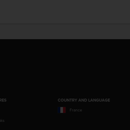
RES
COUNTRY AND LANGUAGE
France
aks