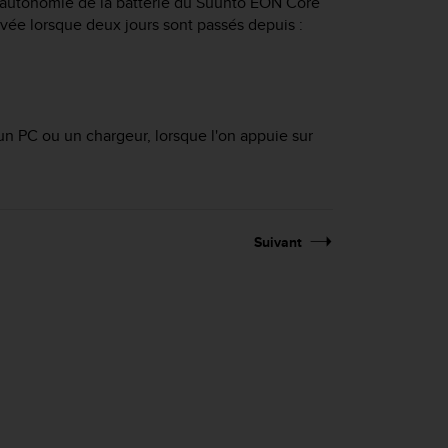
'autonomie de la batterie du
Suunto EON Core
tivée lorsque deux jours sont passés depuis :
 un PC ou un chargeur, lorsque l'on appuie sur
Suivant