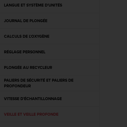
e
LANGUE ET SYSTÈME D'UNITÉS
b
(
JOURNAL DE PLONGÉE
W
e
b
CALCULS DE L'OXYGÈNE
C
o
n
RÉGLAGE PERSONNEL
t
e
n
PLONGÉE AU RECYCLEUR
t
A
PALIERS DE SÉCURITÉ ET PALIERS DE
c
PROFONDEUR
c
e
VITESSE D'ÉCHANTILLONNAGE
s
s
i
VEILLE ET VEILLE PROFONDE
b
i