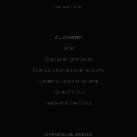
e
Contactez-nous
b
(
W
e
b
OÙ ACHETER
C
o
Outlet
n
Boutique en ligne Suunto
t
e
FAQs sur la boutique en ligne Suunto
n
t
Conditions Générales de Vente
A
c
Suunto Pro Club
c
e
Remise étudiante Suunto
s
s
i
b
i
À PROPOS DE SUUNTO