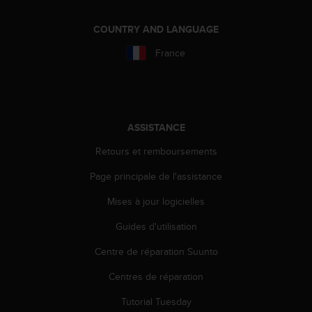
a
c
COUNTRY AND LANGUAGE
c
e
France
s
s
i
b
i
ASSISTANCE
l
i
Retours et remboursements
t
é
Page principale de l'assistance
d
u
Mises à jour logicielles
c
o
Guides d'utilisation
n
Centre de réparation Suunto
t
e
Centres de réparation
n
u
Tutorial Tuesday
W