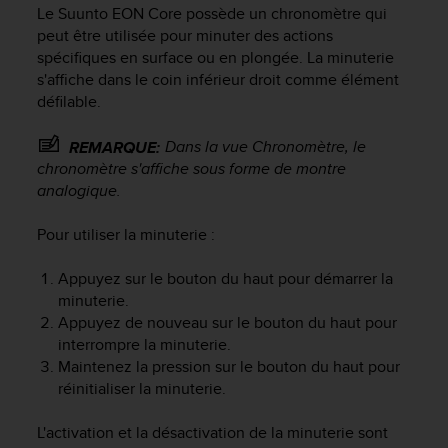
e
Le
Suunto EON Core
possède un chronomètre qui
s
peut être utilisée pour minuter des actions
i
spécifiques en surface ou en plongée. La minuterie
t
s'affiche dans le coin inférieur droit comme élément
e
défilable.
W
e
b
Dans la vue Chronomètre, le
REMARQUE:
a
chronomètre s'affiche sous forme de montre
u
analogique.
n
i
Pour utiliser la minuterie :
v
e
Appuyez sur le bouton du haut pour démarrer la
a
minuterie.
u
A
Appuyez de nouveau sur le bouton du haut pour
A
interrompre la minuterie.
d
Maintenez la pression sur le bouton du haut pour
e
réinitialiser la minuterie.
c
o
L'activation et la désactivation de la minuterie sont
n