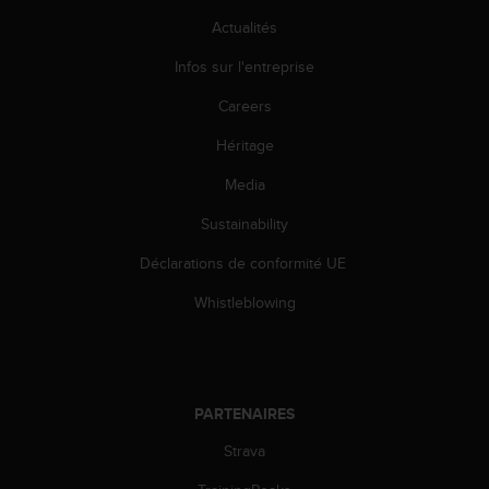
l
Actualités
i
t
Infos sur l'entreprise
y
G
Careers
u
i
Héritage
d
e
Media
l
Sustainability
i
n
Déclarations de conformité UE
e
s
Whistleblowing
,
W
C
A
G
PARTENAIRES
)
2
Strava
.