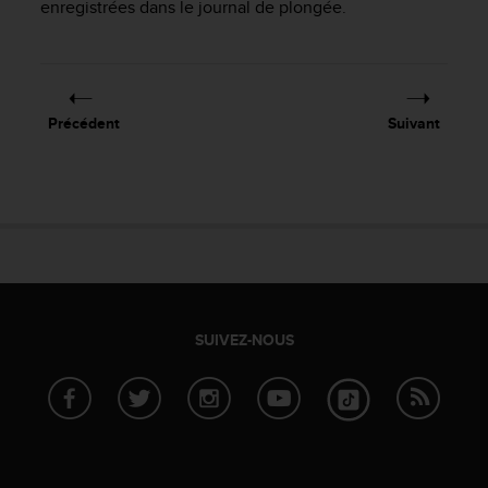
enregistrées dans le journal de plongée.
f
o
r
m
i
t
Précédent
Suivant
é
a
u
x
d
i
r
e
c
SUIVEZ-NOUS
t
i
v
e
s
d
'