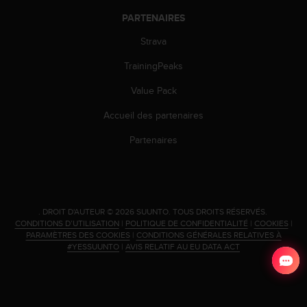
l
PARTENAIRES
i
t
Strava
y
G
TrainingPeaks
u
i
Value Pack
d
Accueil des partenaires
e
l
Partenaires
i
n
e
s
,
W
.
DROIT D'AUTEUR © 2026 SUUNTO.
TOUS DROITS RÉSERVÉS.
CONDITIONS D’UTILISATION
|
POLITIQUE DE CONFIDENTIALITÉ
|
COOKIES
|
C
PARAMÈTRES DES COOKIES
|
CONDITIONS GÉNÉRALES RELATIVES À
A
#YESSUUNTO
|
AVIS RELATIF AU EU DATA ACT
G
)
2
.