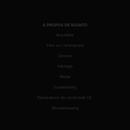
e
b
(
W
À PROPOS DE SUUNTO
e
b
Actualités
C
Infos sur l'entreprise
o
n
Careers
t
e
Héritage
n
t
Media
A
c
Sustainability
c
Déclarations de conformité UE
e
s
Whistleblowing
s
i
b
i