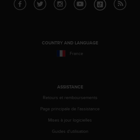
f
o
r
m
i
t
é
COUNTRY AND LANGUAGE
a
France
u
x
d
i
r
e
ASSISTANCE
c
Retours et remboursements
t
i
Page principale de l'assistance
v
e
Mises à jour logicielles
s
d
Guides d'utilisation
'