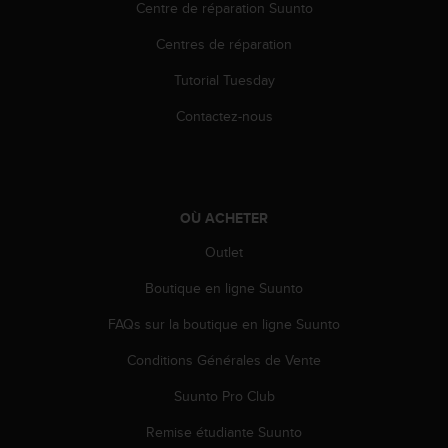
a
Centre de réparation Suunto
c
Centres de réparation
c
e
Tutorial Tuesday
s
s
Contactez-nous
i
b
i
l
i
OÙ ACHETER
t
é
Outlet
d
u
Boutique en ligne Suunto
c
FAQs sur la boutique en ligne Suunto
o
n
Conditions Générales de Vente
t
e
Suunto Pro Club
n
u
Remise étudiante Suunto
W