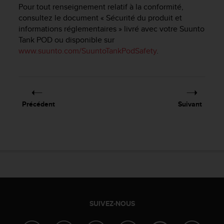
e
Pour tout renseignement relatif à la conformité,
s
consultez le document « Sécurité du produit et
i
informations réglementaires » livré avec votre
Suunto
t
Tank POD
ou disponible sur
e
www.suunto.com/SuuntoTankPodSafety
.
W
e
b
a
u
n
Précédent
Suivant
i
v
e
a
u
A
A
d
e
c
SUIVEZ-NOUS
o
n