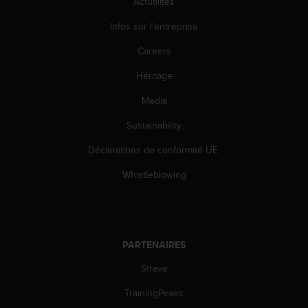
Actualités
l
i
Infos sur l'entreprise
t
y
Careers
G
u
Héritage
i
Media
d
e
Sustainability
l
i
Déclarations de conformité UE
n
e
Whistleblowing
s
,
W
C
A
PARTENAIRES
G
)
Strava
2
TrainingPeaks
.