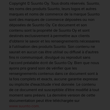
e
Copyright © Suunto Oy. Tous droits réservés. Suunto,
s
les noms des produits Suunto, leurs logos et autres
i
marques et noms de commerce de la marque Suunto
t
sont des marques de commerce déposées ou non
e
déposées de Suunto Oy. Ce document et son
W
e
contenu sont la propriété de Suunto Oy et sont
b
destinés exclusivement à permettre aux clients
a
d'obtenir le savoir et les renseignements nécessaires
u
à l'utilisation des produits Suunto. Son contenu ne
n
saurait en aucun cas être utilisé ou diffusé à d'autres
i
fins ni communiqué, divulgué ou reproduit sans
v
l'accord préalable écrit de Suunto Oy. Bien que nous
e
ayons pris grand soin de vérifier que les
a
renseignements contenus dans ce document sont à
u
la fois complets et exacts, aucune garantie expresse
A
A
ou implicite d'exactitude n'est donnée. Le contenu
d
de ce document est susceptible d'être modifié à tout
e
moment sans préavis. La dernière version de cette
c
documentation peut être téléchargée sur
o
www.suunto.com
.
n