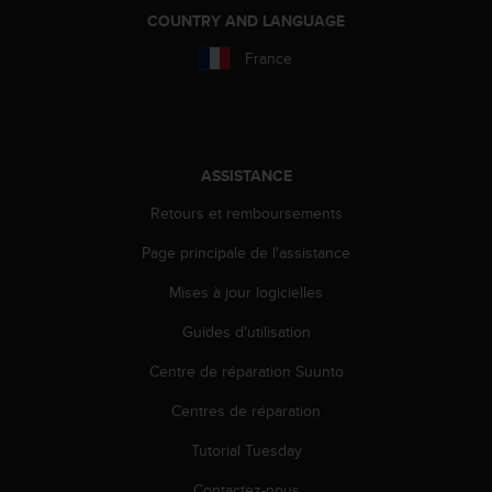
a
COUNTRY AND LANGUAGE
c
c
France
e
s
s
i
b
ASSISTANCE
i
l
Retours et remboursements
i
t
Page principale de l'assistance
é
d
Mises à jour logicielles
u
Guides d'utilisation
c
o
Centre de réparation Suunto
n
t
Centres de réparation
e
n
Tutorial Tuesday
u
W
Contactez-nous