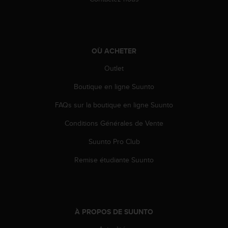
e
b
(
W
e
OÙ ACHETER
b
Outlet
C
o
Boutique en ligne Suunto
n
t
FAQs sur la boutique en ligne Suunto
e
n
Conditions Générales de Vente
t
A
Suunto Pro Club
c
Remise étudiante Suunto
c
e
s
s
i
À PROPOS DE SUUNTO
b
i