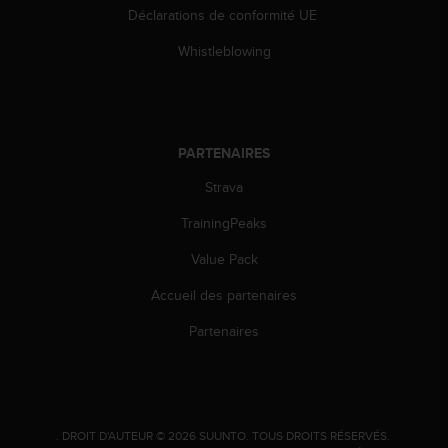
0
Déclarations de conformité UE
a
i
Whistleblowing
n
s
i
q
u
PARTENAIRES
'
à
Strava
a
s
TrainingPeaks
s
Value Pack
u
r
Accueil des partenaires
e
r
Partenaires
s
a
c
o
n
.
DROIT D'AUTEUR © 2026 SUUNTO.
TOUS DROITS RÉSERVÉS.
f