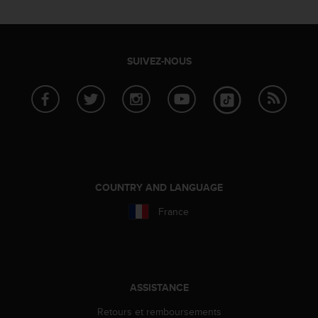
a
c
c
e
s
SUIVEZ-NOUS
s
i
b
i
l
i
t
é
COUNTRY AND LANGUAGE
d
u
France
c
o
n
t
e
n
ASSISTANCE
u
Retours et remboursements
W