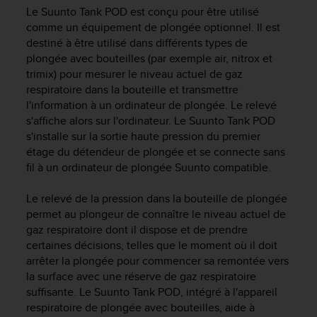
e
Le
Suunto Tank POD
est conçu pour être utilisé
s
comme un équipement de plongée optionnel. Il est
i
destiné à être utilisé dans différents types de
t
e
plongée avec bouteilles (par exemple air, nitrox et
W
trimix) pour mesurer le niveau actuel de gaz
e
respiratoire dans la bouteille et transmettre
b
l'information à un ordinateur de plongée. Le relevé
a
s'affiche alors sur l'ordinateur. Le
Suunto Tank POD
u
s'installe sur la sortie haute pression du premier
n
étage du détendeur de plongée et se connecte sans
i
fil à un ordinateur de plongée Suunto compatible.
v
e
Le relevé de la pression dans la bouteille de plongée
a
u
permet au plongeur de connaître le niveau actuel de
A
gaz respiratoire dont il dispose et de prendre
A
certaines décisions, telles que le moment où il doit
d
arrêter la plongée pour commencer sa remontée vers
e
la surface avec une réserve de gaz respiratoire
c
suffisante. Le
Suunto Tank POD
, intégré à l'appareil
o
respiratoire de plongée avec bouteilles, aide à
n