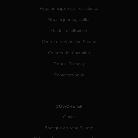
e
Page principale de l'assistance
b
(
Mises à jour logicielles
W
e
Guides d'utilisation
b
Centre de réparation Suunto
C
o
Centres de réparation
n
t
Tutorial Tuesday
e
n
Contactez-nous
t
A
c
c
e
OÙ ACHETER
s
s
Outlet
i
Boutique en ligne Suunto
b
i