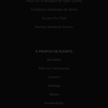
FAQs sur la boutique en ligne Suunto
l
i
Conditions Générales de Vente
t
y
Suunto Pro Club
G
u
Remise étudiante Suunto
i
d
e
l
i
À PROPOS DE SUUNTO
n
Actualités
e
s
Infos sur l'entreprise
,
W
Careers
C
A
Héritage
G
)
Media
2
Sustainability
.