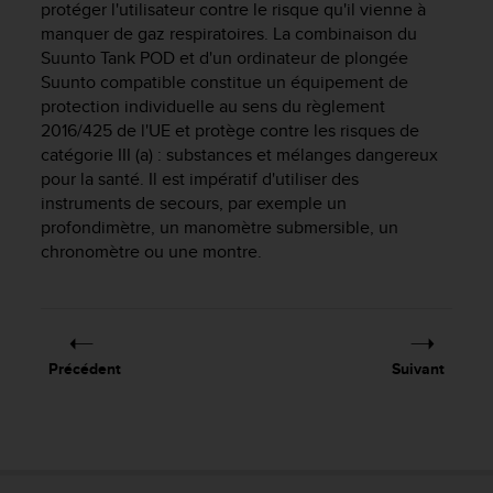
protéger l'utilisateur contre le risque qu'il vienne à
f
manquer de gaz respiratoires. La combinaison du
o
Suunto Tank POD
et d'un ordinateur de plongée
r
m
Suunto compatible constitue un équipement de
i
protection individuelle au sens du règlement
t
2016/425 de l'UE et protège contre les risques de
é
catégorie III (a) : substances et mélanges dangereux
a
pour la santé. Il est impératif d'utiliser des
u
instruments de secours, par exemple un
x
profondimètre, un manomètre submersible, un
d
chronomètre ou une montre.
i
r
e
c
t
i
Précédent
Suivant
v
e
s
d
'