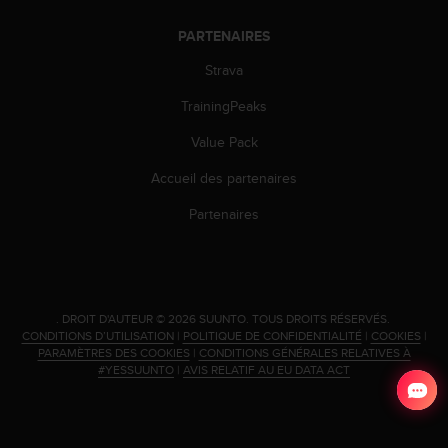
'
a
PARTENAIRES
c
c
Strava
e
s
TrainingPeaks
s
Value Pack
i
b
Accueil des partenaires
i
l
Partenaires
i
t
é
.
A
.
DROIT D'AUTEUR © 2026 SUUNTO.
TOUS DROITS RÉSERVÉS.
d
CONDITIONS D’UTILISATION
|
POLITIQUE DE CONFIDENTIALITÉ
|
COOKIES
|
r
PARAMÈTRES DES COOKIES
|
CONDITIONS GÉNÉRALES RELATIVES À
e
#YESSUUNTO
|
AVIS RELATIF AU EU DATA ACT
s
s
e
z