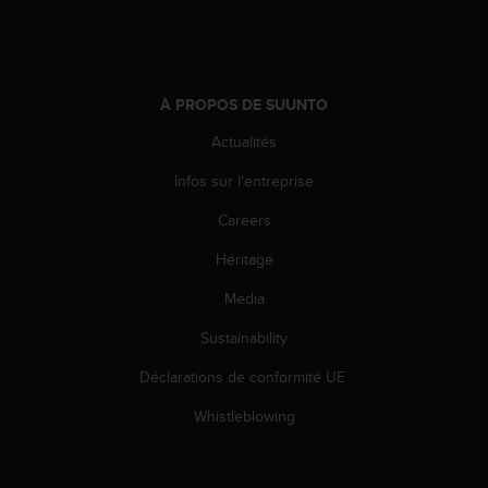
o
r
m
i
t
À PROPOS DE SUUNTO
é
Actualités
a
u
Infos sur l'entreprise
x
a
Careers
u
t
Héritage
r
e
Media
s
Sustainability
n
o
Déclarations de conformité UE
r
m
Whistleblowing
e
s
d