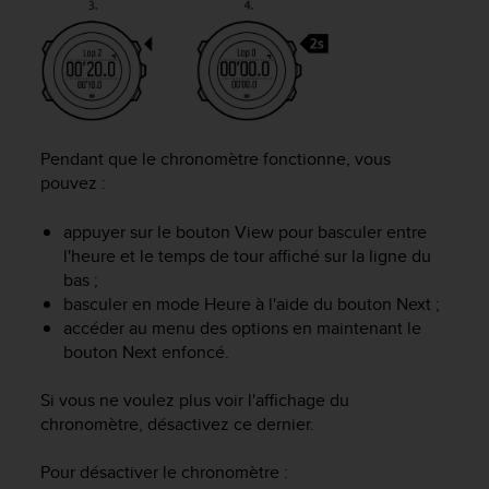
a
c
c
e
s
s
i
Pendant que le chronomètre fonctionne, vous
b
i
pouvez :
l
i
appuyer sur le bouton
View
pour basculer entre
t
l'heure et le temps de tour affiché sur la ligne du
é
bas ;
d
basculer en mode
Heure
à l'aide du bouton
Next
;
u
accéder au menu des options en maintenant le
c
bouton
Next
enfoncé.
o
n
t
Si vous ne voulez plus voir l'affichage du
e
chronomètre, désactivez ce dernier.
n
u
Pour désactiver le chronomètre :
W