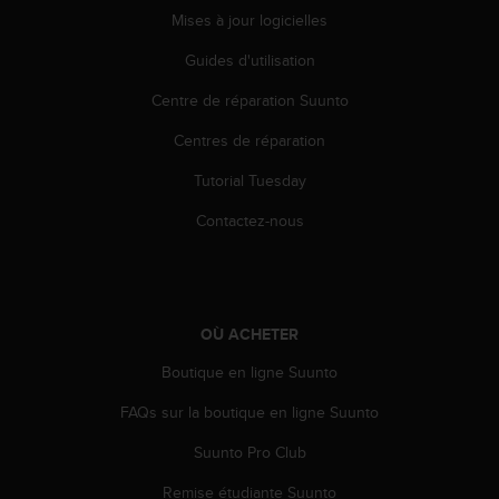
0
Mises à jour logicielles
a
i
Guides d'utilisation
n
s
Centre de réparation Suunto
i
q
Centres de réparation
u
'
Tutorial Tuesday
à
Contactez-nous
a
s
s
u
r
OÙ ACHETER
e
r
Boutique en ligne Suunto
s
a
FAQs sur la boutique en ligne Suunto
c
o
Suunto Pro Club
n
f
Remise étudiante Suunto