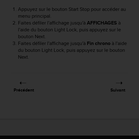
e
Appuyez sur le bouton
Start Stop
pour accéder au
b
menu principal.
(
Faites défiler l'affichage jusqu'à
AFFICHAGES
à
W
l'aide du bouton
Light Lock
, puis appuyez sur le
e
bouton
Next
.
b
C
Faites défiler l'affichage jusqu'à
Fin chrono
à l'aide
o
du bouton
Light Lock
, puis appuyez sur le bouton
n
Next
.
t
e
n
t
A
Précédent
Suivant
c
c
e
s
s
i
b
i