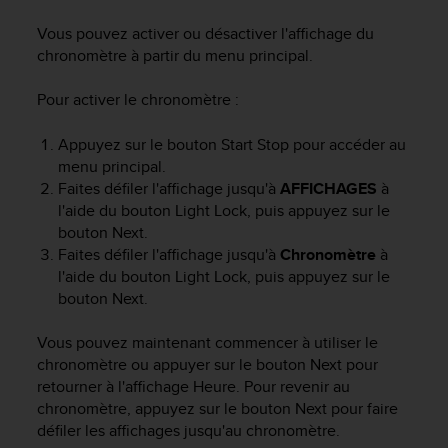
e
s
Vous pouvez activer ou désactiver l'affichage du
i
chronomètre à partir du menu principal.
t
e
Pour activer le chronomètre :
W
e
b
Appuyez sur le bouton
Start Stop
pour accéder au
a
menu principal.
u
Faites défiler l'affichage jusqu'à
AFFICHAGES
à
n
l'aide du bouton
Light Lock
, puis appuyez sur le
i
bouton
Next
.
v
Faites défiler l'affichage jusqu'à
Chronomètre
à
e
l'aide du bouton
Light Lock
, puis appuyez sur le
a
bouton
Next
.
u
A
A
Vous pouvez maintenant commencer à utiliser le
d
chronomètre ou appuyer sur le bouton
Next
pour
e
retourner à l'affichage
Heure
. Pour revenir au
c
chronomètre, appuyez sur le bouton
Next
pour faire
o
défiler les affichages jusqu'au chronomètre.
n