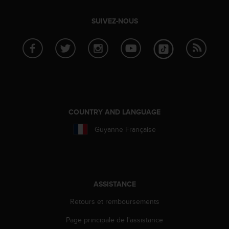
l
i
SUIVEZ-NOUS
t
y
G
u
i
d
e
l
i
COUNTRY AND LANGUAGE
n
e
Guyanne Française
s
,
W
C
A
ASSISTANCE
G
)
Retours et remboursements
2
.
Page principale de l'assistance