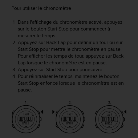
f
Pour utiliser le chronomètre :
o
r
Dans l'affichage du chronomètre activé, appuyez
m
sur le bouton
Start Stop
pour commencer à
i
t
mesurer le temps.
é
Appuyez sur
Back Lap
pour définir un tour ou sur
a
Start Stop
pour mettre le chronomètre en pause.
u
Pour afficher les temps de tour, appuyez sur
Back
x
Lap
lorsque le chronomètre est en pause.
d
Appuyez sur
Start Stop
pour poursuivre.
i
Pour réinitialiser le temps, maintenez le bouton
r
Start Stop
enfoncé lorsque le chronomètre est en
e
pause.
c
t
i
v
e
s
d
'