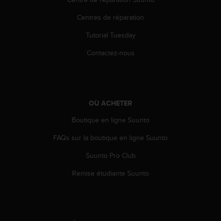
e
Centres de réparation
b
(
Tutorial Tuesday
W
e
Contactez-nous
b
C
o
n
t
OÙ ACHETER
e
n
Boutique en ligne Suunto
t
A
FAQs sur la boutique en ligne Suunto
c
Suunto Pro Club
c
e
Remise étudiante Suunto
s
s
i
b
i