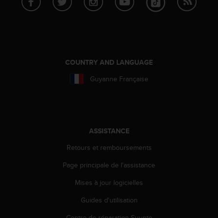
a
c
c
e
s
s
i
COUNTRY AND LANGUAGE
b
Guyanne Française
i
l
i
t
é
d
ASSISTANCE
u
Retours et remboursements
c
o
Page principale de l'assistance
n
t
Mises à jour logicielles
e
n
Guides d'utilisation
u
W
Centre de réparation Suunto