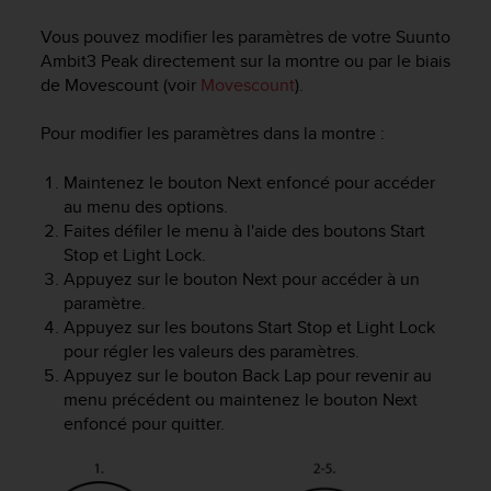
e
s
Vous pouvez modifier les paramètres de votre
Suunto
i
Ambit3 Peak
directement sur la montre ou par le biais
t
de Movescount (voir
Movescount
).
e
W
Pour modifier les paramètres dans la montre :
e
b
a
Maintenez le bouton
Next
enfoncé pour accéder
u
au menu des options.
n
Faites défiler le menu à l'aide des boutons
Start
i
Stop
et
Light Lock
.
v
Appuyez sur le bouton
Next
pour accéder à un
e
paramètre.
a
Appuyez sur les boutons
Start Stop
et
Light Lock
u
pour régler les valeurs des paramètres.
A
Appuyez sur le bouton
Back Lap
pour revenir au
A
d
menu précédent ou maintenez le bouton
Next
e
enfoncé pour quitter.
c
o
n