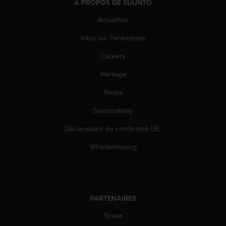
À PROPOS DE SUUNTO
l
i
Actualités
t
y
Infos sur l'entreprise
G
u
Careers
i
Héritage
d
e
Media
l
i
Sustainability
n
e
Déclarations de conformité UE
s
,
Whistleblowing
W
C
A
G
)
PARTENAIRES
2
Strava
.