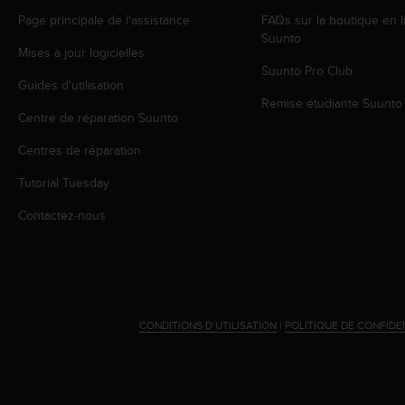
o
Page principale de l'assistance
FAQs sur la boutique en l
r
Suunto
m
Mises à jour logicielles
i
Suunto Pro Club
t
Guides d'utilisation
é
Remise étudiante Suunto
Centre de réparation Suunto
a
u
Centres de réparation
x
a
Tutorial Tuesday
u
t
Contactez-nous
r
e
s
n
o
r
CONDITIONS D’UTILISATION
|
POLITIQUE DE CONFIDE
m
e
s
d