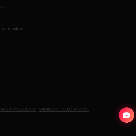
aks
s partenaires
s
TIVES À #YESSUUNTO
|
AVIS RELATIF AU EU DATA ACT