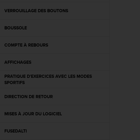
f
o
VERROUILLAGE DES BOUTONS
r
m
BOUSSOLE
i
t
é
COMPTE À REBOURS
a
u
x
AFFICHAGES
d
i
PRATIQUE D'EXERCICES AVEC LES MODES
r
SPORTIFS
e
c
DIRECTION DE RETOUR
t
i
v
MISES À JOUR DU LOGICIEL
e
s
d
FUSEDALTI
'