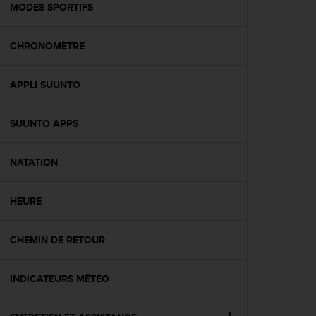
l
MODES SPORTIFS
i
t
CHRONOMÈTRE
y
G
u
APPLI SUUNTO
i
d
e
SUUNTO APPS
l
i
n
NATATION
e
s
HEURE
,
W
C
CHEMIN DE RETOUR
A
G
)
INDICATEURS MÉTÉO
2
.