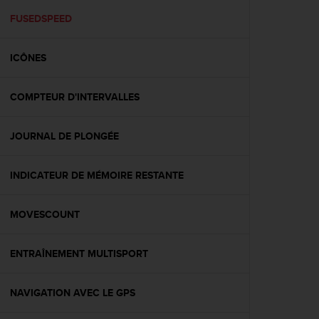
a
c
FUSEDSPEED
c
e
ICÔNES
s
s
i
COMPTEUR D'INTERVALLES
b
i
l
JOURNAL DE PLONGÉE
i
t
é
INDICATEUR DE MÉMOIRE RESTANTE
d
u
MOVESCOUNT
c
o
n
ENTRAÎNEMENT MULTISPORT
t
e
n
NAVIGATION AVEC LE GPS
u
W