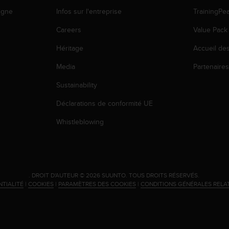
igne
Infos sur l'entreprise
TrainingPe
Careers
Value Pack
Héritage
Accueil de
Media
Partenaire
Sustainability
Déclarations de conformité UE
Whistleblowing
.
DROIT D'AUTEUR © 2026 SUUNTO.
TOUS DROITS RÉSERVÉS.
NTIALITÉ
|
COOKIES
|
PARAMÈTRES DES COOKIES
|
CONDITIONS GÉNÉRALES RELA