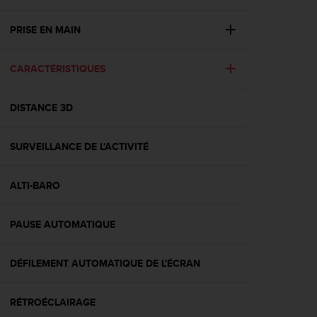
e
s
i
PRISE EN MAIN
t
e
CARACTÉRISTIQUES
W
e
b
DISTANCE 3D
a
u
n
SURVEILLANCE DE L'ACTIVITÉ
i
v
e
ALTI-BARO
a
u
PAUSE AUTOMATIQUE
A
A
d
DÉFILEMENT AUTOMATIQUE DE L'ÉCRAN
e
c
o
RÉTROÉCLAIRAGE
n