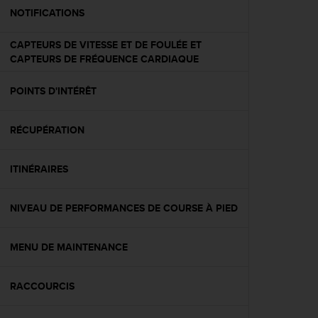
e
NOTIFICATIONS
b
(
CAPTEURS DE VITESSE ET DE FOULÉE ET
W
CAPTEURS DE FRÉQUENCE CARDIAQUE
e
b
POINTS D'INTÉRÊT
C
o
n
RÉCUPÉRATION
t
e
n
ITINÉRAIRES
t
A
NIVEAU DE PERFORMANCES DE COURSE À PIED
c
c
e
MENU DE MAINTENANCE
s
s
i
RACCOURCIS
b
i