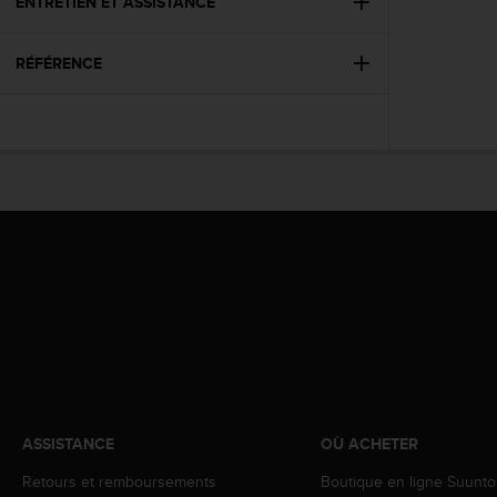
0
ENTRETIEN ET ASSISTANCE
a
i
RÉFÉRENCE
n
s
i
q
u
'
à
a
s
s
u
r
e
r
s
a
c
ASSISTANCE
OÙ ACHETER
o
n
Retours et remboursements
Boutique en ligne Suunto
f