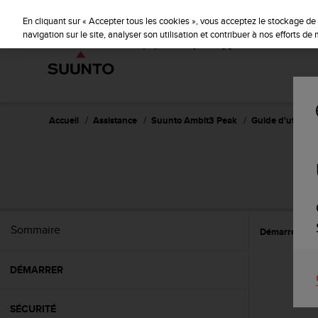
S
u
En cliquant sur « Accepter tous les cookies », vous acceptez le stockage de 
u
navigation sur le site, analyser son utilisation et contribuer à nos efforts d
n
t
o
s
'
e
Accueil
Assistance
Suunto Ambit3 Peak
Guide d'utilisati
n
g
a
g
e
à
a
Sommaire
Démarrer
C
m
e
n
DÉMARRER
e
r
c
SÉCURITÉ