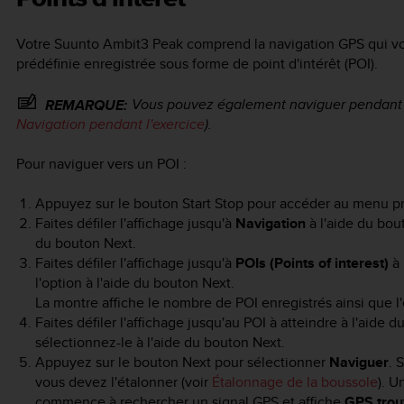
Votre
Suunto Ambit3 Peak
comprend la navigation GPS qui vo
prédéfinie enregistrée sous forme de point d'intérêt (POI).
Vous pouvez également naviguer pendant q
REMARQUE:
Navigation pendant l'exercice
).
Pour naviguer vers un POI :
Appuyez sur le bouton
Start Stop
pour accéder au menu pri
Faites défiler l'affichage jusqu'à
Navigation
à l'aide du bo
du bouton
Next
.
Faites défiler l'affichage jusqu'à
POIs (Points of interest)
à 
l'option à l'aide du bouton
Next
.
La montre affiche le nombre de POI enregistrés ainsi que 
Faites défiler l'affichage jusqu'au POI à atteindre à l'aide 
sélectionnez-le à l'aide du bouton
Next
.
Appuyez sur le bouton
Next
pour sélectionner
Naviguer
. 
vous devez l'étalonner (voir
Étalonnage de la boussole
). U
commence à rechercher un signal GPS et affiche
GPS trou