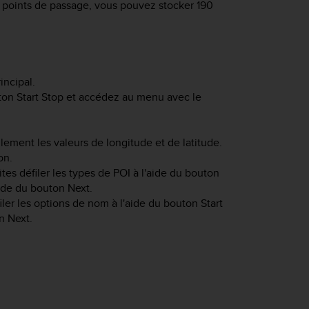
0 points de passage, vous pouvez stocker 190
ncipal.
uton
Start Stop
et accédez au menu avec le
ement les valeurs de longitude et de latitude.
on.
tes défiler les types de POI à l'aide du bouton
aide du bouton
Next
.
iler les options de nom à l'aide du bouton
Start
on
Next
.