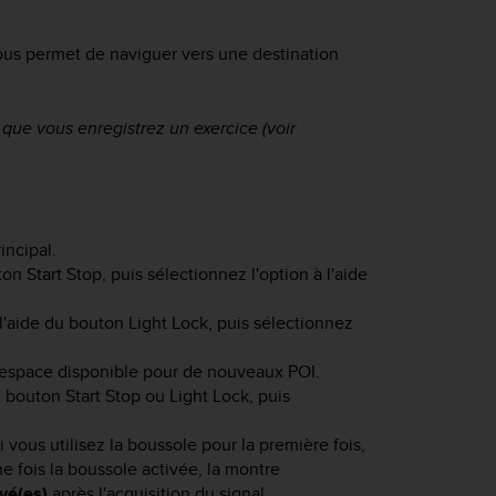
us permet de naviguer vers une destination
ue vous enregistrez un exercice (voir
ncipal.
uton
Start Stop
, puis sélectionnez l'option à l'aide
l'aide du bouton
Light Lock
, puis sélectionnez
l'espace disponible pour de nouveaux POI.
du bouton
Start Stop
ou
Light Lock
, puis
Si vous utilisez la boussole pour la première fois,
ne fois la boussole activée, la montre
vé(es)
après l'acquisition du signal.