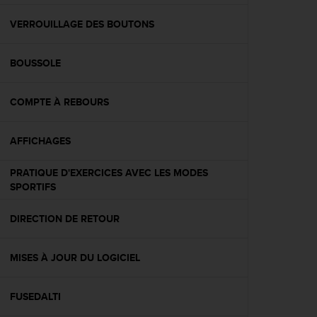
f
o
VERROUILLAGE DES BOUTONS
r
m
BOUSSOLE
i
t
é
COMPTE À REBOURS
a
u
x
AFFICHAGES
d
i
PRATIQUE D'EXERCICES AVEC LES MODES
r
SPORTIFS
e
c
DIRECTION DE RETOUR
t
i
v
MISES À JOUR DU LOGICIEL
e
s
d
FUSEDALTI
'