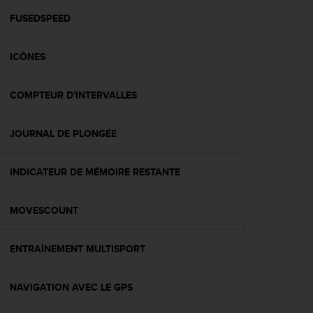
a
c
FUSEDSPEED
c
e
ICÔNES
s
s
i
COMPTEUR D'INTERVALLES
b
i
l
JOURNAL DE PLONGÉE
i
t
é
INDICATEUR DE MÉMOIRE RESTANTE
d
u
MOVESCOUNT
c
o
n
ENTRAÎNEMENT MULTISPORT
t
e
n
NAVIGATION AVEC LE GPS
u
W