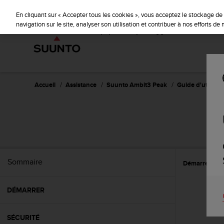
S
u
En cliquant sur « Accepter tous les cookies », vous acceptez le stockage de 
u
navigation sur le site, analyser son utilisation et contribuer à nos efforts d
n
t
o
s
'
e
Accueil
Assistance
Suunto Ambit3 Peak
Guide d'utilisati
n
g
a
g
e
à
a
Sommaire
Démarrer
C
m
e
n
DÉMARRER
e
r
c
SÉCURITÉ