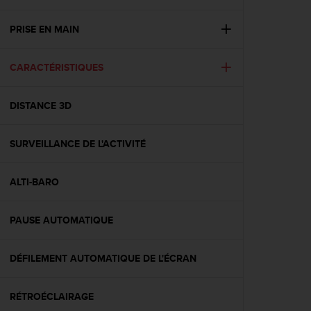
e
s
i
PRISE EN MAIN
t
e
CARACTÉRISTIQUES
W
e
b
DISTANCE 3D
a
u
n
SURVEILLANCE DE L'ACTIVITÉ
i
v
e
ALTI-BARO
a
u
PAUSE AUTOMATIQUE
A
A
d
DÉFILEMENT AUTOMATIQUE DE L'ÉCRAN
e
c
o
RÉTROÉCLAIRAGE
n