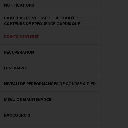
e
NOTIFICATIONS
b
(
CAPTEURS DE VITESSE ET DE FOULÉE ET
W
CAPTEURS DE FRÉQUENCE CARDIAQUE
e
b
POINTS D'INTÉRÊT
C
o
n
RÉCUPÉRATION
t
e
n
ITINÉRAIRES
t
A
NIVEAU DE PERFORMANCES DE COURSE À PIED
c
c
e
MENU DE MAINTENANCE
s
s
i
RACCOURCIS
b
i