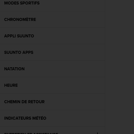
l
MODES SPORTIFS
i
t
CHRONOMÈTRE
y
G
u
APPLI SUUNTO
i
d
e
SUUNTO APPS
l
i
n
NATATION
e
s
HEURE
,
W
C
CHEMIN DE RETOUR
A
G
)
INDICATEURS MÉTÉO
2
.