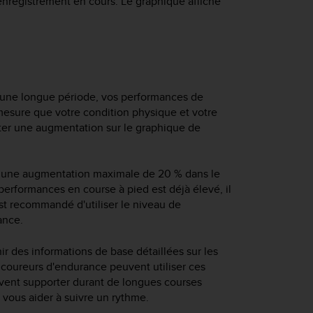
l'enregistrement en cours. Le graphique affiche
 une longue période, vos performances de
 mesure que votre condition physique et votre
ater une augmentation sur le graphique de
r une augmentation maximale de 20 % dans le
erformances en course à pied est déjà élevé, il
 est recommandé d'utiliser le niveau de
ance.
ir des informations de base détaillées sur les
 coureurs d'endurance peuvent utiliser ces
uvent supporter durant de longues courses
 vous aider à suivre un rythme.