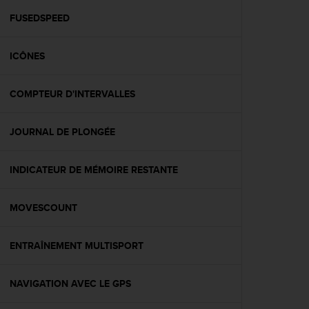
a
c
FUSEDSPEED
c
e
ICÔNES
s
s
i
COMPTEUR D'INTERVALLES
b
i
l
JOURNAL DE PLONGÉE
i
t
é
INDICATEUR DE MÉMOIRE RESTANTE
d
u
MOVESCOUNT
c
o
n
ENTRAÎNEMENT MULTISPORT
t
e
n
NAVIGATION AVEC LE GPS
u
W