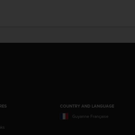
RES
COUNTRY AND LANGUAGE
Guyanne Française
aks