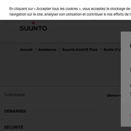
S
u
En cliquant sur « Accepter tous les cookies », vous acceptez le stockage de 
u
navigation sur le site, analyser son utilisation et contribuer à nos efforts d
n
t
o
s
'
e
Accueil
Assistance
Suunto Ambit3 Peak
Guide d'utilisati
n
g
a
g
e
à
a
Sommaire
Démarrer
C
m
e
n
DÉMARRER
e
r
c
SÉCURITÉ