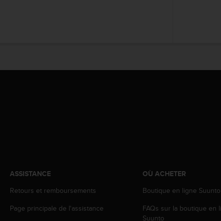
o
r
m
i
t
é
a
u
x
a
u
t
r
e
s
n
o
ASSISTANCE
OÙ ACHETER
r
m
Retours et remboursements
Boutique en ligne Suunto
e
s
Page principale de l'assistance
FAQs sur la boutique en l
d
Suunto