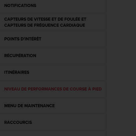
e
NOTIFICATIONS
b
(
CAPTEURS DE VITESSE ET DE FOULÉE ET
W
CAPTEURS DE FRÉQUENCE CARDIAQUE
e
b
POINTS D'INTÉRÊT
C
o
n
RÉCUPÉRATION
t
e
n
ITINÉRAIRES
t
A
NIVEAU DE PERFORMANCES DE COURSE À PIED
c
c
e
MENU DE MAINTENANCE
s
s
i
RACCOURCIS
b
i