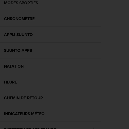
l
MODES SPORTIFS
i
t
CHRONOMÈTRE
y
G
u
APPLI SUUNTO
i
d
e
SUUNTO APPS
l
i
n
NATATION
e
s
HEURE
,
W
C
CHEMIN DE RETOUR
A
G
)
INDICATEURS MÉTÉO
2
.