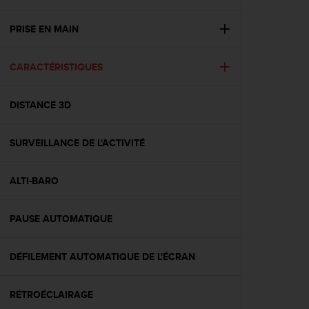
e
s
i
PRISE EN MAIN
t
e
CARACTÉRISTIQUES
W
e
b
DISTANCE 3D
a
u
n
SURVEILLANCE DE L'ACTIVITÉ
i
v
e
ALTI-BARO
a
u
PAUSE AUTOMATIQUE
A
A
d
DÉFILEMENT AUTOMATIQUE DE L'ÉCRAN
e
c
o
RÉTROÉCLAIRAGE
n