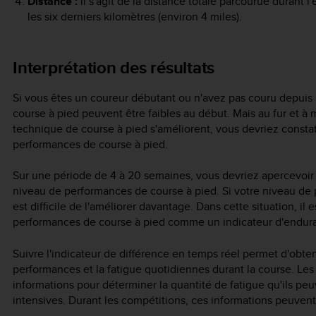
Distance :
il s'agit de la distance totale parcourue durant 
les six derniers kilomètres (environ 4 miles).
Interprétation des résultats
Si vous êtes un coureur débutant ou n'avez pas couru depuis
course à pied peuvent être faibles au début. Mais au fur et à
technique de course à pied s'améliorent, vous devriez const
performances de course à pied.
Sur une période de 4 à 20 semaines, vous devriez apercevoi
niveau de performances de course à pied. Si votre niveau de p
est difficile de l'améliorer davantage. Dans cette situation, il
performances de course à pied comme un indicateur d'endur
Suivre l'indicateur de différence en temps réel permet d'obten
performances et la fatigue quotidiennes durant la course. Les
informations pour déterminer la quantité de fatigue qu'ils pe
intensives. Durant les compétitions, ces informations peuvent