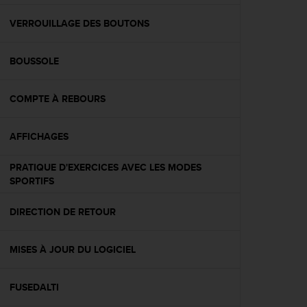
f
o
VERROUILLAGE DES BOUTONS
r
m
BOUSSOLE
i
t
é
COMPTE À REBOURS
a
u
x
AFFICHAGES
d
i
PRATIQUE D'EXERCICES AVEC LES MODES
r
SPORTIFS
e
c
DIRECTION DE RETOUR
t
i
v
MISES À JOUR DU LOGICIEL
e
s
d
FUSEDALTI
'