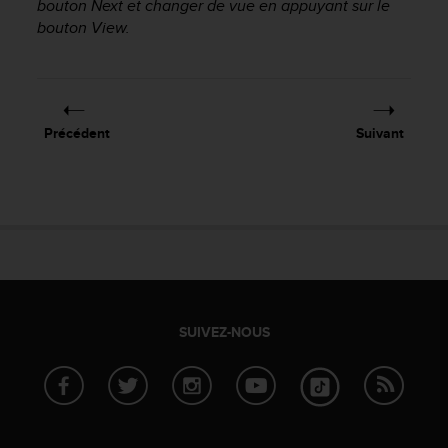
bouton
Next
et changer de vue en appuyant sur le
a
c
bouton
View
.
c
e
s
s
i
Précédent
Suivant
b
i
l
i
t
é
d
u
c
o
SUIVEZ-NOUS
n
t
e
n
u
W