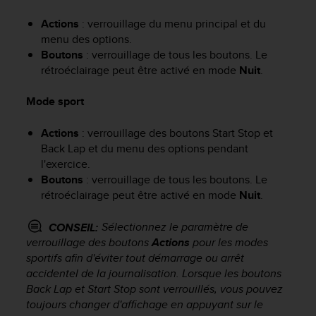
f
Actions
: verrouillage du menu principal et du
o
r
menu des options.
m
Boutons
: verrouillage de tous les boutons. Le
i
rétroéclairage peut être activé en mode
Nuit
.
t
é
Mode sport
a
u
Actions
: verrouillage des boutons
Start Stop
et
x
Back Lap
et du menu des options pendant
d
l'exercice.
i
Boutons
: verrouillage de tous les boutons. Le
r
e
rétroéclairage peut être activé en mode
Nuit
.
c
t
Sélectionnez le paramètre de
CONSEIL:
i
verrouillage des boutons
Actions
pour les modes
v
sportifs afin d'éviter tout démarrage ou arrêt
e
accidentel de la journalisation. Lorsque les boutons
s
Back Lap
et
Start Stop
sont verrouillés, vous pouvez
d
toujours changer d'affichage en appuyant sur le
'