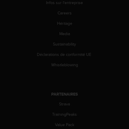
0
Infos sur l'entreprise
a
i
Careers
n
Héritage
s
i
Media
q
u
Sustainability
'
à
Déclarations de conformité UE
a
s
Whistleblowing
s
u
r
e
r
PARTENAIRES
s
Strava
a
c
TrainingPeaks
o
n
Value Pack
f