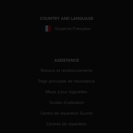
e
b
(
COUNTRY AND LANGUAGE
W
Guyanne Française
e
b
C
o
n
t
ASSISTANCE
e
Retours et remboursements
n
t
Page principale de l'assistance
A
c
Mises à jour logicielles
c
e
Guides d'utilisation
s
s
Centre de réparation Suunto
i
Centres de réparation
b
i