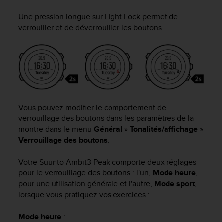
e
s
Une pression longue sur
Light Lock
permet de
i
verrouiller et de déverrouiller les boutons.
t
e
W
e
b
a
u
n
Vous pouvez modifier le comportement de
i
verrouillage des boutons dans les paramètres de la
v
montre dans le menu
Général
»
Tonalités/affichage
»
e
Verrouillage des boutons
.
a
u
A
Votre
Suunto Ambit3 Peak
comporte deux réglages
A
pour le verrouillage des boutons : l'un,
Mode heure
,
d
pour une utilisation générale et l'autre,
Mode sport
,
e
lorsque vous pratiquez vos exercices :
c
o
Mode heure
:
n