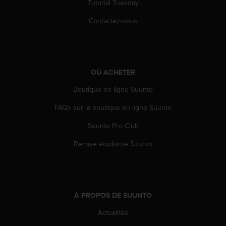
Tutorial Tuesday
l
i
Contactez-nous
t
y
G
u
i
OÙ ACHETER
d
e
Boutique en ligne Suunto
l
i
FAQs sur la boutique en ligne Suunto
n
Suunto Pro Club
e
s
Remise étudiante Suunto
,
W
C
A
G
À PROPOS DE SUUNTO
)
2
Actualités
.