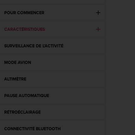
e
s
i
POUR COMMENCER
t
e
CARACTÉRISTIQUES
W
e
b
SURVEILLANCE DE L'ACTIVITÉ
a
u
n
MODE AVION
i
v
e
ALTIMÈTRE
a
u
PAUSE AUTOMATIQUE
A
A
d
RÉTROÉCLAIRAGE
e
c
o
CONNECTIVITÉ BLUETOOTH
n