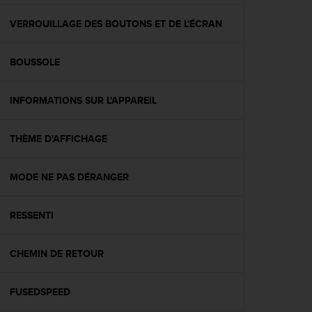
f
o
VERROUILLAGE DES BOUTONS ET DE L'ÉCRAN
r
m
BOUSSOLE
i
t
é
INFORMATIONS SUR L'APPAREIL
a
u
x
THÈME D'AFFICHAGE
d
i
r
MODE NE PAS DÉRANGER
e
c
RESSENTI
t
i
v
CHEMIN DE RETOUR
e
s
d
FUSEDSPEED
'