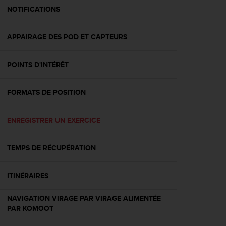
e
NOTIFICATIONS
b
(
APPAIRAGE DES POD ET CAPTEURS
W
e
b
POINTS D'INTÉRÊT
C
o
n
FORMATS DE POSITION
t
e
n
ENREGISTRER UN EXERCICE
t
A
TEMPS DE RÉCUPÉRATION
c
c
e
ITINÉRAIRES
s
s
NAVIGATION VIRAGE PAR VIRAGE ALIMENTÉE
i
PAR KOMOOT
b
i