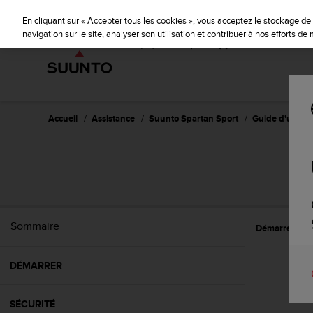
S
u
En cliquant sur « Accepter tous les cookies », vous acceptez le stockage de 
u
navigation sur le site, analyser son utilisation et contribuer à nos efforts d
n
t
o
s
'
e
Accueil
Assistance
Suunto Spartan Sport
Guide d'utilisat
n
g
a
S
g
e
à
a
Sommaire
Démarrer
C
m
e
n
DÉMARRER
e
r
c
SÉCURITÉ