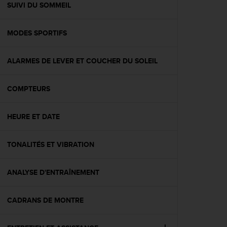
l
SUIVI DU SOMMEIL
i
t
MODES SPORTIFS
y
G
u
ALARMES DE LEVER ET COUCHER DU SOLEIL
i
d
e
COMPTEURS
l
i
n
HEURE ET DATE
e
s
TONALITÉS ET VIBRATION
,
W
C
ANALYSE D'ENTRAÎNEMENT
A
G
)
CADRANS DE MONTRE
2
.