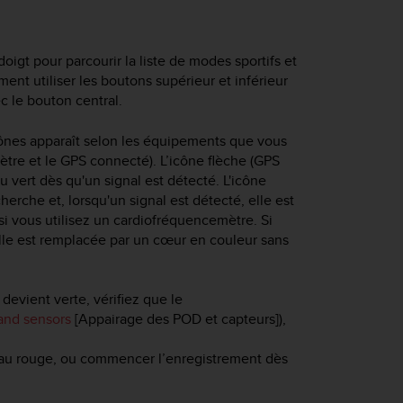
doigt pour parcourir la liste de modes sportifs et
ent utiliser les boutons supérieur et inférieur
ec le bouton central.
ônes apparaît selon les équipements que vous
ètre et le GPS connecté). L’icône flèche (GPS
 vert dès qu'un signal est détecté. L'icône
erche et, lorsqu'un signal est détecté, elle est
i vous utilisez un cardiofréquencemètre. Si
elle est remplacée par un cœur en couleur sans
devient verte, vérifiez que le
and sensors
[Appairage des POD et capteurs]),
au rouge, ou commencer l’enregistrement dès