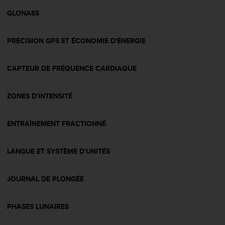
a
c
GLONASS
c
e
PRÉCISION GPS ET ÉCONOMIE D'ÉNERGIE
s
s
i
CAPTEUR DE FRÉQUENCE CARDIAQUE
b
i
l
ZONES D'INTENSITÉ
i
t
é
ENTRAÎNEMENT FRACTIONNÉ
d
u
LANGUE ET SYSTÈME D'UNITÉS
c
o
n
JOURNAL DE PLONGÉE
t
e
n
PHASES LUNAIRES
u
W