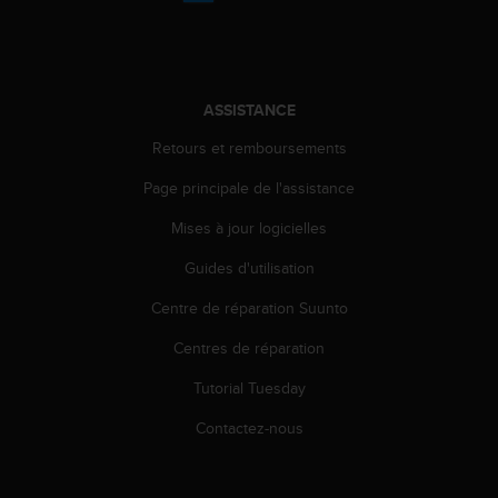
'
a
c
c
e
ASSISTANCE
s
s
Retours et remboursements
i
b
Page principale de l'assistance
i
l
Mises à jour logicielles
i
Guides d'utilisation
t
é
Centre de réparation Suunto
.
A
Centres de réparation
d
r
Tutorial Tuesday
e
s
Contactez-nous
s
e
z