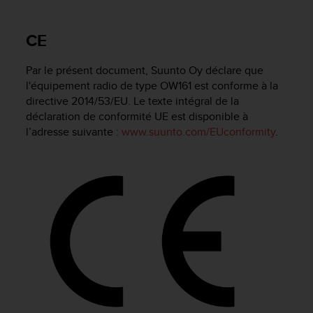
e
s
i
CE
t
e
Par le présent document, Suunto Oy déclare que
W
e
l'équipement radio de type OW161 est conforme à la
b
directive 2014/53/EU. Le texte intégral de la
a
déclaration de conformité UE est disponible à
u
l’adresse suivante :
www.suunto.com/EUconformity
.
n
i
v
e
a
u
A
A
d
e
c
o
n