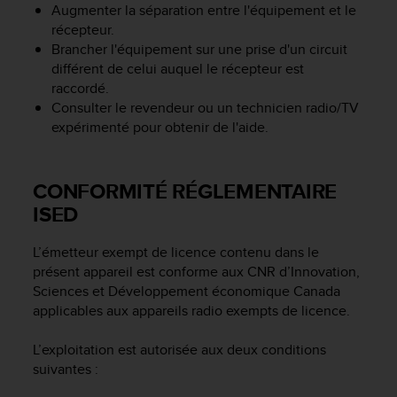
l
Augmenter la séparation entre l'équipement et le
i
récepteur.
t
Brancher l'équipement sur une prise d'un circuit
y
différent de celui auquel le récepteur est
G
raccordé.
u
Consulter le revendeur ou un technicien radio/TV
i
expérimenté pour obtenir de l'aide.
d
e
l
CONFORMITÉ RÉGLEMENTAIRE
i
n
ISED
e
s
L’émetteur exempt de licence contenu dans le
,
présent appareil est conforme aux CNR d’Innovation,
W
Sciences et Développement économique Canada
C
A
applicables aux appareils radio exempts de licence.
G
)
L’exploitation est autorisée aux deux conditions
2
suivantes :
.