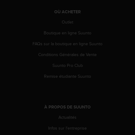
-
v
OÙ ACHETER
o
Outlet
u
s
Boutique en ligne Suunto
a
u
FAQs sur la boutique en ligne Suunto
S
e
Conditions Générales de Vente
r
v
Suunto Pro Club
i
Remise étudiante Suunto
c
e
c
l
i
À PROPOS DE SUUNTO
e
n
Actualités
t
s
Infos sur l'entreprise
a