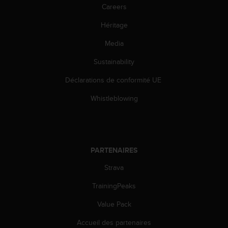
u
Careers
x
É
Héritage
t
Media
a
t
Sustainability
s
-
Déclarations de conformité UE
U
n
Whistleblowing
i
s
a
u
+
PARTENAIRES
1
8
Strava
5
TrainingPeaks
5
2
Value Pack
5
8
Accueil des partenaires