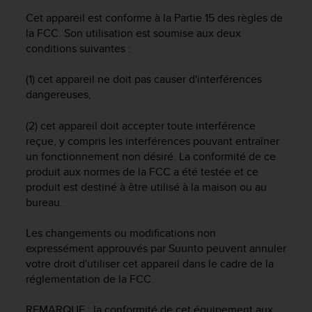
a
Cet appareil est conforme à la Partie 15 des règles de
c
c
la FCC. Son utilisation est soumise aux deux
e
conditions suivantes :
s
s
(1) cet appareil ne doit pas causer d'interférences
i
dangereuses,
b
i
(2) cet appareil doit accepter toute interférence
l
reçue, y compris les interférences pouvant entraîner
i
un fonctionnement non désiré. La conformité de ce
t
produit aux normes de la FCC a été testée et ce
é
d
produit est destiné à être utilisé à la maison ou au
u
bureau.
c
o
Les changements ou modifications non
n
expressément approuvés par Suunto peuvent annuler
t
votre droit d'utiliser cet appareil dans le cadre de la
e
réglementation de la FCC.
n
u
REMARQUE : la conformité de cet équipement aux
W