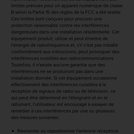
e
limites prévues pour un appareil numérique de classe
b
B selon la Partie 15 des règles de la FCC a été testée.
(
Ces limites sont conçues pour procurer une
W
protection raisonnable contre les interférences
e
dangereuses dans une installation résidentielle. Cet
b
équipement produit, utilise et peut émettre de
C
l'énergie de radiofréquence et, s'il n'est pas installé
o
conformément aux instructions, peut provoquer des
n
interférences nuisibles aux radiocommunications.
t
Toutefois, il n'existe aucune garantie que des
e
n
interférences ne se produiront pas dans une
t
installation donnée. Si cet équipement occasionne
A
effectivement des interférences nuisibles à la
c
réception de signaux de radio ou de télévision, ce
c
qui peut être déterminé en l'éteignant et en le
e
rallumant, l'utilisateur est encouragé à essayer de
s
remédier à ces interférences par une ou plusieurs
s
des mesures suivantes :
i
b
Réorienter ou repositionner l'antenne réceptrice.
i