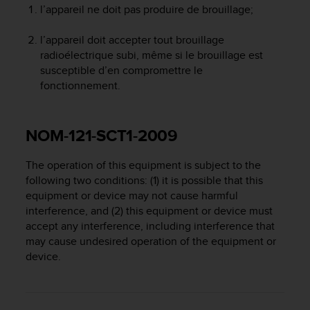
0
l’appareil ne doit pas produire de brouillage;
a
i
l’appareil doit accepter tout brouillage
n
radioélectrique subi, même si le brouillage est
s
susceptible d’en compromettre le
i
q
fonctionnement.
u
'
à
NOM-121-SCT1-2009
a
s
The operation of this equipment is subject to the
s
following two conditions: (1) it is possible that this
u
r
equipment or device may not cause harmful
e
interference, and (2) this equipment or device must
r
accept any interference, including interference that
s
may cause undesired operation of the equipment or
a
device.
c
o
n
f