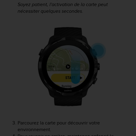
Soyez patient, l'activation de la carte peut
e
nécessiter quelques secondes.
b
(
W
e
b
C
o
n
t
e
n
t
A
c
c
e
s
s
i
Parcourez la carte pour découvrir votre
b
environnement.
i