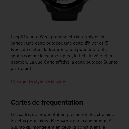
u
x
É
t
a
t
L'appli Suunto Wear propose plusieurs styles de
s
cartes : une carte outdoor, une carte d'hiver et 15
-
U
types de cartes de fréquentation pour différents
n
sports comme la course à pied, le trail, le vélo et la
i
natation. La vue Carte affiche la carte outdoor Suunto
s
par défaut.
a
u
Changer le style de la carte
+
1
8
Cartes de fréquentation
5
5
2
Les cartes de fréquentation présentent les chemins
5
les plus populaires découverts par la communauté
8
Suunto du monde entier, ceux-ci constituent le