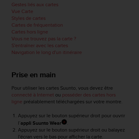
a
Gestes liés aux cartes
c
Vue Carte
c
Styles de cartes
e
Cartes de fréquentation
s
Cartes hors ligne
s
Vous ne trouvez pas la carte ?
i
b
S'entraîner avec les cartes
i
Navigation le long d'un itinéraire
l
i
t
Prise en main
é
d
Pour utiliser les cartes Suunto, vous devez être
u
connecté à Internet
ou
posséder des cartes hors
c
o
ligne
préalablement téléchargées sur votre montre.
n
t
Appuyez sur le bouton supérieur droit pour ouvrir
e
l’
appli Suunto Wear
.
n
Appuyez sur le bouton supérieur droit ou balayez
u
l'écran vers le bas pour afficher la carte.
W