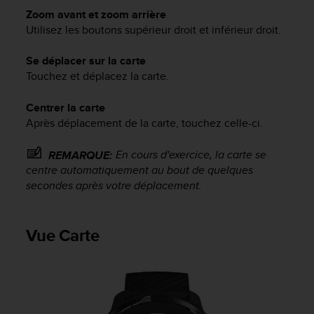
o
Zoom avant et zoom arrière
r
Utilisez les boutons supérieur droit et inférieur droit.
m
i
Se déplacer sur la carte
t
Touchez et déplacez la carte.
é
a
Centrer la carte
u
x
Après déplacement de la carte, touchez celle-ci.
a
u
En cours d'exercice, la carte se
REMARQUE:
t
centre automatiquement au bout de quelques
r
secondes après votre déplacement.
e
s
n
Vue Carte
o
r
m
e
s
d