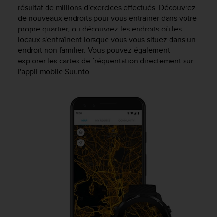
0
résultat de millions d'exercices effectués. Découvrez
9
de nouveaux endroits pour vous entraîner dans votre
0
propre quartier, ou découvrez les endroits où les
0
locaux s'entraînent lorsque vous vous situez dans un
(
a
endroit non familier. Vous pouvez également
p
explorer les cartes de fréquentation directement sur
p
l'appli mobile Suunto.
e
l
g
r
a
t
u
i
t
)
s
i
v
o
u