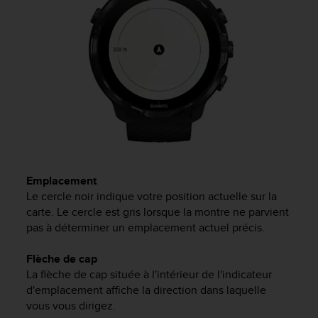
'
a
c
c
e
s
s
i
b
i
l
i
t
Emplacement
é
Le cercle noir indique votre position actuelle sur la
.
carte. Le cercle est gris lorsque la montre ne parvient
A
pas à déterminer un emplacement actuel précis.
d
r
Flèche de cap
e
s
La flèche de cap située à l'intérieur de l'indicateur
s
d'emplacement affiche la direction dans laquelle
e
vous vous dirigez.
z