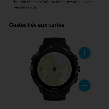
0
bouton Marche/Arrêt ou effectuez un balayage
a
vers la droite.
i
n
s
Gestes liés aux cartes
i
q
u
'
à
a
s
s
u
r
e
r
s
a
c
o
n
f