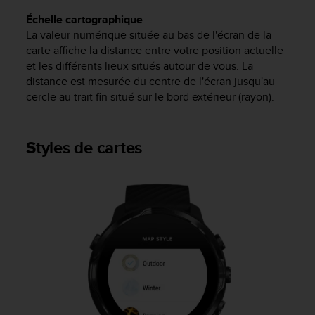
-
Échelle cartographique
v
La valeur numérique située au bas de l'écran de la
o
carte affiche la distance entre votre position actuelle
u
et les différents lieux situés autour de vous. La
s
distance est mesurée du centre de l'écran jusqu'au
a
cercle au trait fin situé sur le bord extérieur (rayon).
u
S
e
r
Styles de cartes
v
i
c
e
c
l
i
e
n
t
s
a