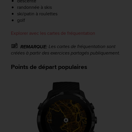
descente
s
randonnée à skis
p
ski/patin à roulettes
o
u
golf
r
a
Explorer avec les cartes de fréquentation
c
c
Les cartes de fréquentation sont
REMARQUE:
é
créées à partir des exercices partagés publiquement.
d
e
Points de départ populaires
r
a
u
x
i
n
f
o
r
m
a
t