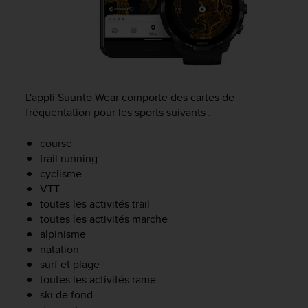
s
r
e
n
c
o
n
L'appli Suunto Wear comporte des cartes de
t
fréquentation pour les sports suivants :
r
e
course
z
trail running
d
cyclisme
e
VTT
s
p
toutes les activités trail
r
toutes les activités marche
o
alpinisme
b
natation
l
surf et plage
è
toutes les activités rame
m
ski de fond
e