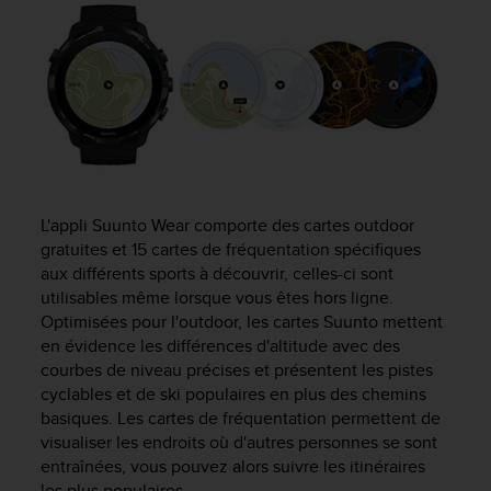
e
s
i
t
e
W
e
b
a
u
n
L'appli Suunto Wear comporte des cartes outdoor
i
gratuites et 15 cartes de fréquentation spécifiques
v
aux différents sports à découvrir, celles-ci sont
e
utilisables même lorsque vous êtes hors ligne.
a
Optimisées pour l'outdoor, les cartes Suunto mettent
u
en évidence les différences d'altitude avec des
A
courbes de niveau précises et présentent les pistes
A
cyclables et de ski populaires en plus des chemins
d
basiques. Les cartes de fréquentation permettent de
e
c
visualiser les endroits où d'autres personnes se sont
o
entraînées, vous pouvez alors suivre les itinéraires
n
les plus populaires.