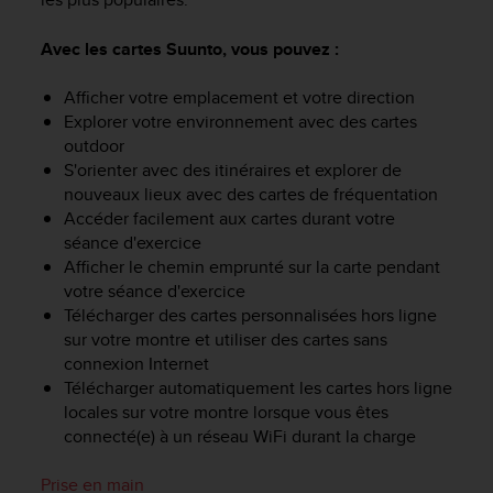
f
o
Avec les cartes Suunto, vous pouvez :
r
m
Afficher votre emplacement et votre direction
i
Explorer votre environnement avec des cartes
t
outdoor
é
S'orienter avec des itinéraires et explorer de
a
u
nouveaux lieux avec des cartes de fréquentation
x
Accéder facilement aux cartes durant votre
d
séance d'exercice
i
Afficher le chemin emprunté sur la carte pendant
r
votre séance d'exercice
e
Télécharger des cartes personnalisées hors ligne
c
sur votre montre et utiliser des cartes sans
t
connexion Internet
i
Télécharger automatiquement les cartes hors ligne
v
locales sur votre montre lorsque vous êtes
e
s
connecté(e) à un réseau WiFi durant la charge
d
'
Prise en main