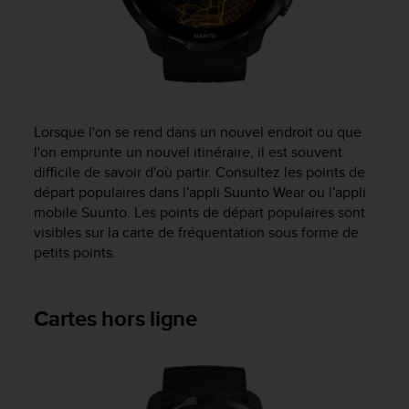
i
o
n
s
d
e
c
Lorsque l'on se rend dans un nouvel endroit ou que
e
l'on emprunte un nouvel itinéraire, il est souvent
s
difficile de savoir d'où partir. Consultez les points de
i
départ populaires dans l'appli Suunto Wear ou l'appli
t
mobile Suunto. Les points de départ populaires sont
e
visibles sur la carte de fréquentation sous forme de
W
petits points.
e
b
.
Cartes hors ligne