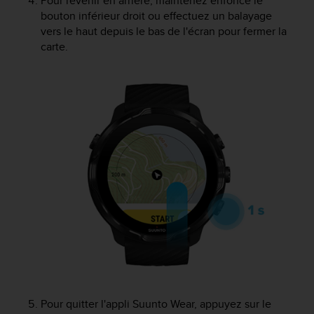
Pour revenir en arrière, maintenez enfoncé le
l
bouton inférieur droit ou effectuez un balayage
i
vers le haut depuis le bas de l'écran pour fermer la
t
carte.
y
G
u
i
d
e
l
i
n
e
s
,
W
C
A
G
)
2
.
Pour quitter l'appli Suunto Wear, appuyez sur le